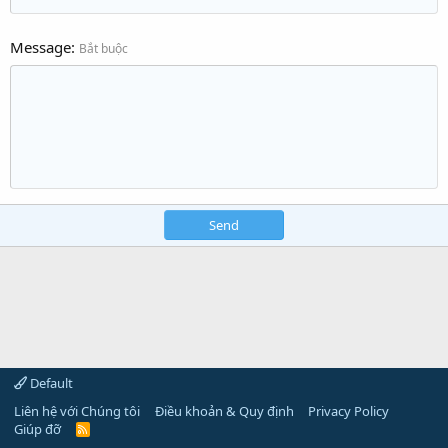
Message
Bắt buộc
Send
Default
Liên hệ với Chúng tôi
Điều khoản & Quy định
Privacy Policy
Giúp đỡ
R
S