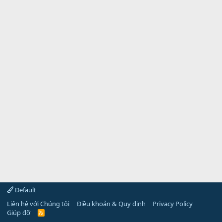
Default
Liên hệ với Chúng tôi
Điều khoản & Quy định
Privacy Policy
Giúp đỡ
R
S