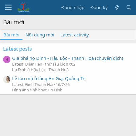
Đăng nhập
Đăng ký
Bài mới
Bài mới
Nội dung mới
Latest activity
Latest posts
Gia phả họ Đinh - Hậu Lộc - Thanh Hoá (chuyển dịch)
B
Latest: BrianHen
thứ sáu lúc 07:02
họ Đinh ở Hậu Lộc - Thanh Hoá
Lễ tảo mộ ở làng An Giạ, Quảng Trị
Latest: Đinh Thanh Hải
16/7/26
Hình ảnh sinh hoạt Họ Đinh