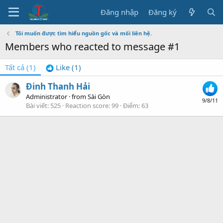
Đăng nhập
Đăng ký
Tôi muốn được tìm hiểu nguồn gốc và mối liên hệ.
Members who reacted to message #1
Tất cả
(1)
Like
(1)
Đinh Thanh Hải
Administrator
·
from
Sài Gòn
9/8/11
Bài viết
525
Reaction score
99
Điểm
63