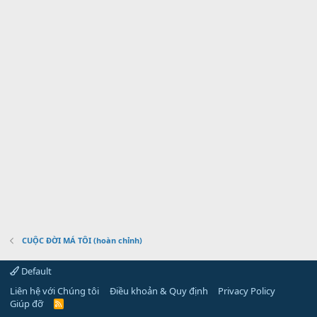
CUỘC ĐỜI MÁ TÔI (hoàn chỉnh)
Default
Liên hệ với Chúng tôi
Điều khoản & Quy định
Privacy Policy
Giúp đỡ
R
S