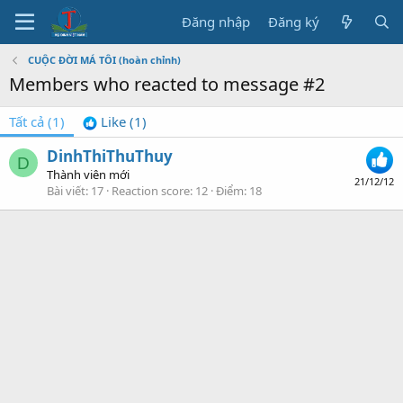
Đăng nhập
Đăng ký
CUỘC ĐỜI MÁ TÔI (hoàn chỉnh)
Members who reacted to message #2
Tất cả
(1)
Like
(1)
DinhThiThuThuy
D
Thành viên mới
21/12/12
Bài viết
17
Reaction score
12
Điểm
18