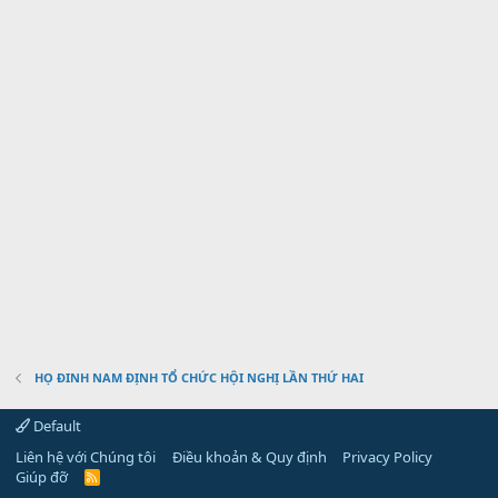
HỌ ĐINH NAM ĐỊNH TỔ CHỨC HỘI NGHỊ LẦN THỨ HAI
Default
Liên hệ với Chúng tôi
Điều khoản & Quy định
Privacy Policy
Giúp đỡ
R
S