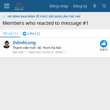
Đăng nhập
Đăng ký
HỌ ĐINH NAM ĐỊNH TỔ CHỨC HỘI NGHỊ LẦN THỨ HAI
Members who reacted to message #1
Tất cả
(1)
Like
(1)
DdinhLong
Thành viên mới
·
40
·
from
Hà Nội
2/4/13
Bài viết
1
Reaction score
0
Điểm
1