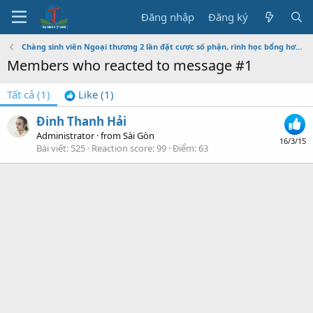
Đăng nhập
Đăng ký
Chàng sinh viên Ngoại thương 2 lần đặt cược số phận, rinh học bổng hơn 4,7 tỷ đồng
Members who reacted to message #1
Tất cả
(1)
Like
(1)
Đinh Thanh Hải
Administrator
·
from
Sài Gòn
16/3/15
Bài viết
525
Reaction score
99
Điểm
63