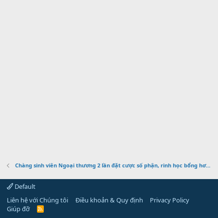
Chàng sinh viên Ngoại thương 2 lần đặt cược số phận, rinh học bổng hơn 4,7 tỷ đồng
Default
Liên hệ với Chúng tôi
Điều khoản & Quy định
Privacy Policy
Giúp đỡ
R
S