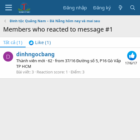
Đăng nhập
Đăng ký
Đinh tộc Quảng Nam – Đà Nẵng hôm nay và mai sau
Members who reacted to message #1
Tất cả
(1)
Like
(1)
dinhngocbang
D
Thành viên mới
·
62
·
from
37/16 Đường số 5, P16 Gò Vấp
17/6/17
TP HCM
Bài viết
3
Reaction score
1
Điểm
3