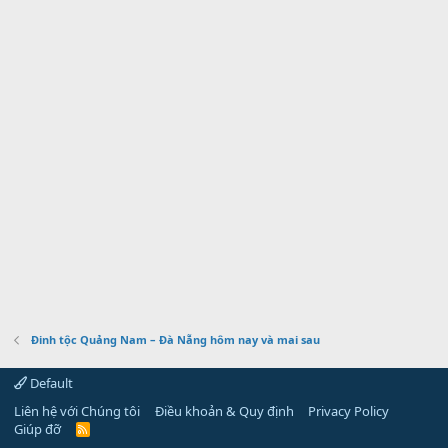
Đinh tộc Quảng Nam – Đà Nẵng hôm nay và mai sau
Default
Liên hệ với Chúng tôi
Điều khoản & Quy định
Privacy Policy
Giúp đỡ
R
S