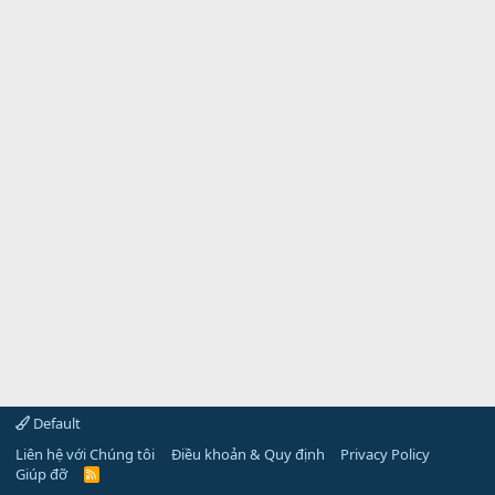
Default
Liên hệ với Chúng tôi
Điều khoản & Quy định
Privacy Policy
Giúp đỡ
R
S