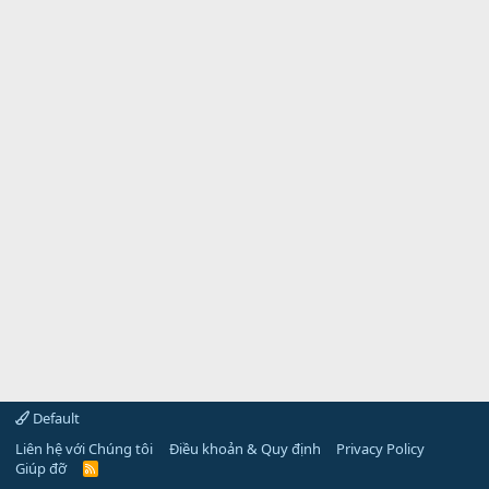
Default
Liên hệ với Chúng tôi
Điều khoản & Quy định
Privacy Policy
Giúp đỡ
R
S