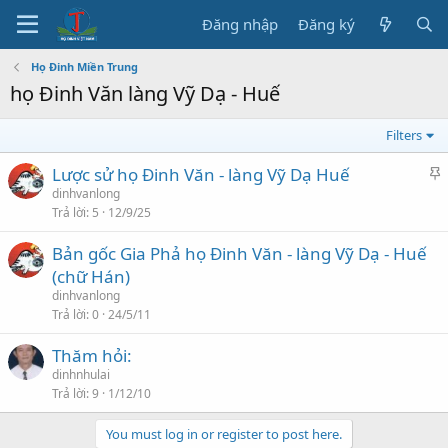
Đăng nhập
Đăng ký
Họ Đinh Miền Trung
họ Đinh Văn làng Vỹ Dạ - Huế
Filters
C
Lược sử họ Đinh Văn - làng Vỹ Dạ Huế
h
dinhvanlong
Trả lời
5
12/9/25
ú
ý
Bản gốc Gia Phả họ Đinh Văn - làng Vỹ Dạ - Huế
(chữ Hán)
dinhvanlong
Trả lời
0
24/5/11
Thăm hỏi:
dinhnhulai
Trả lời
9
1/12/10
You must log in or register to post here.