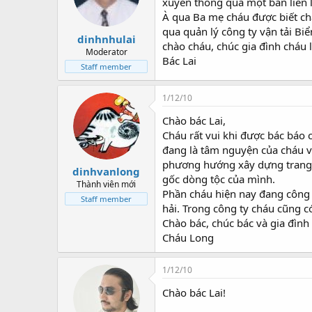
xuyên thông qua một ban liên lạ
À qua Ba mẹ cháu được biết chá
qua quản lý công ty vận tải Bi
dinhnhulai
chào cháu, chúc gia đình cháu 
Moderator
Bác Lai
Staff member
1/12/10
Chào bác Lai,
Cháu rất vui khi được bác báo 
đang là tâm nguyện của cháu v
phương hướng xây dựng trang w
dinhvanlong
gốc dòng tộc của mình.
Thành viên mới
Phần cháu hiện nay đang công t
Staff member
hải. Trong công ty cháu cũng c
Chào bác, chúc bác và gia đình
Cháu Long
1/12/10
Chào bác Lai!