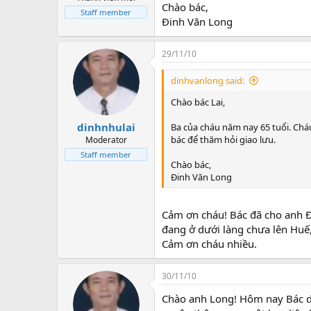
Chào bác,
Staff member
Đinh Văn Long
29/11/10
dinhvanlong said:
Chào bác Lai,
dinhnhulai
Ba của cháu năm nay 65 tuổi. Chá
bác để thăm hỏi giao lưu.
Moderator
Staff member
Chào bác,
Đinh Văn Long
Cảm ơn cháu! Bác đã cho anh Đ
đang ở dưới làng chưa lên Huế,
Cảm ơn cháu nhiều.
30/11/10
Chào anh Long! Hôm nay Bác dã 