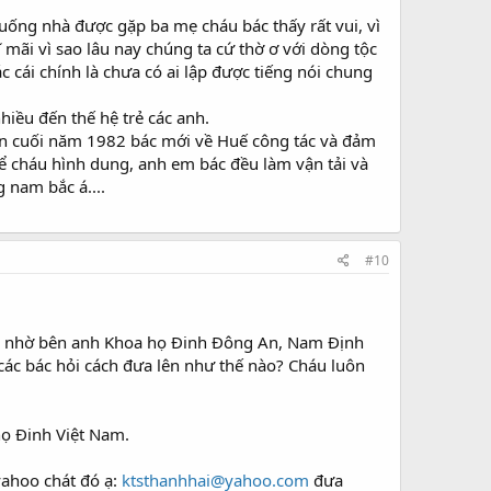
ống nhà được gặp ba mẹ cháu bác thấy rất vui, vì
mãi vì sao lâu nay chúng ta cứ thờ ơ với dòng tộc
 cái chính là chưa có ai lập được tiếng nói chung
hiều đến thế hệ trẻ các anh.
đến cuối năm 1982 bác mới về Huế công tác và đảm
để cháu hình dung, anh em bác đều làm vận tải và
 nam bắc á....
#10
ính nhờ bên anh Khoa họ Đinh Đông An, Nam Định
 các bác hỏi cách đưa lên như thế nào? Cháu luôn
họ Đinh Việt Nam.
yahoo chát đó ạ:
ktsthanhhai@yahoo.com
đưa