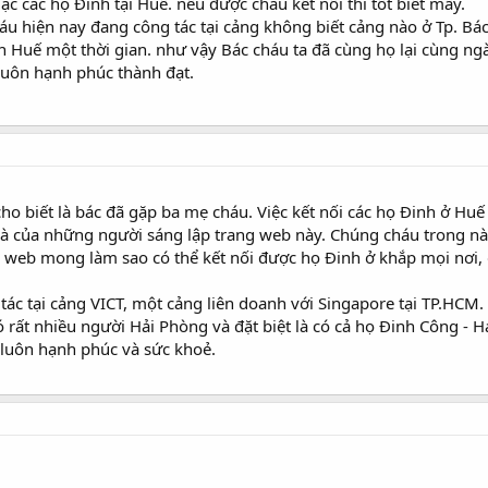
c các họ Đinh tại Huế. nếu được cháu kết nối thì tốt biết mấy.
u hiện nay đang công tác tại cảng không biết cảng nào ở Tp. Bác
ển Huế một thời gian. như vậy Bác cháu ta đã cùng họ lại cùng ng
luôn hạnh phúc thành đạt.
cho biết là bác đã gặp ba mẹ cháu. Việc kết nối các họ Đinh ở Hu
à của những người sáng lập trang web này. Chúng cháu trong n
eb mong làm sao có thể kết nối được họ Đinh ở khắp mọi nơi, q
ác tại cảng VICT, một cảng liên doanh với Singapore tại TP.HCM.
ó rất nhiều người Hải Phòng và đặt biệt là có cả họ Đinh Công - 
 luôn hạnh phúc và sức khoẻ.