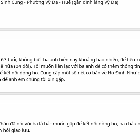
Sinh Cung - Phường Vỹ Dạ - Huế (gần đình làng Vỹ Dạ)
 67 tuổi, không biết ba anh hiên nay khoảng bao nhiêu, để tiện xư
hệ nữa (04 đời). Tôi muốn liên lạc với ba anh để có thêm thông t
ể kết nối dòng họ. Cung cấp một số nét cơ bản về Họ Đinh Như c
h để anh em chúng tôi xin gặp.
Cháu đã nói với ba là bác muốn gặp để kết nối dòng họ, ba cháu 
 hỏi giao lưu.