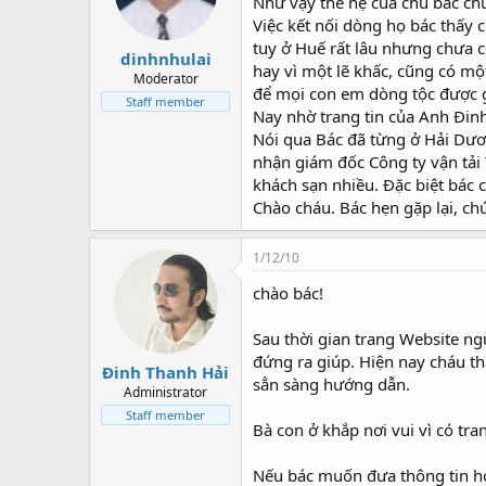
Như vậy thế hệ của chú bác ch
Việc kết nối dòng họ bác thấy
tuy ở Huế rất lâu nhưng chưa c
dinhnhulai
hay vì một lẽ khấc, cũng có mộ
Moderator
để mọi con em dòng tộc được 
Staff member
Nay nhờ trang tin của Anh Đinh
Nói qua Bác đã từng ở Hải Dươ
nhận giám đốc Công ty vận tải 
khách sạn nhiều. Đặc biệt bác c
Chào cháu. Bác hẹn gặp lại, ch
1/12/10
chào bác!
Sau thời gian trang Website n
đứng ra giúp. Hiện nay cháu th
Đinh Thanh Hải
sẳn sàng hướng dẫn.
Administrator
Staff member
Bà con ở khắp nơi vui vì có tr
Nếu bác muốn đưa thông tin họ 