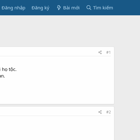
Đăng nhập
Đăng ký
Bài mới
Tìm kiếm
#1
 họ tộc.
an.
#2