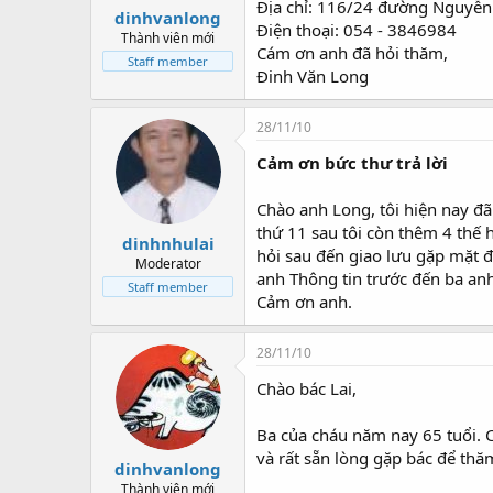
Địa chỉ: 116/24 đường Nguyễn 
dinhvanlong
Điện thoại: 054 - 3846984
Thành viên mới
Cám ơn anh đã hỏi thăm,
Staff member
Đinh Văn Long
28/11/10
Cảm ơn bức thư trả lời
Chào anh Long, tôi hiện nay đã
thứ 11 sau tôi còn thêm 4 thế 
dinhnhulai
hỏi sau đến giao lưu gặp mặt đ
Moderator
anh Thông tin trước đến ba an
Staff member
Cảm ơn anh.
28/11/10
Chào bác Lai,
Ba của cháu năm nay 65 tuổi. 
và rất sẵn lòng gặp bác để thăm
dinhvanlong
Thành viên mới