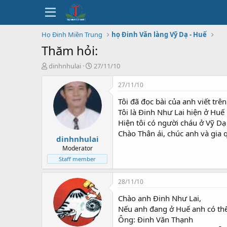
Họ Đinh Miền Trung
họ Đinh Văn làng Vỹ Dạ - Huế
Thăm hỏi:
T
N
dinhnhulai
27/11/10
h
g
r
à
27/11/10
e
y
Tôi đã đọc bài của anh viết trê
a
b
d
ắ
Tôi là Đinh Như Lai hiện ở Huế
s
t
Hiện tôi có người cháu ở Vỹ D
t
đ
Chào Thân ái, chúc anh và gia
dinhnhulai
a
ầ
r
u
Moderator
t
Staff member
e
r
28/11/10
Chào anh Đinh Như Lai,
Nếu anh đang ở Huế anh có thể l
Ông: Đinh Văn Thạnh