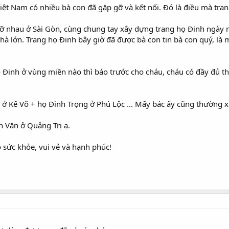
Việt Nam có nhiều bà con đã gặp gỡ và kết nối. Đó là điều mà tr
 nhau ở Sài Gòn, cùng chung tay xây dựng trang họ Đinh ngày 
hà lớn. Trang họ Đinh bây giờ đã được bà con tin bà con quý, là
Đinh ở vùng miền nào thì báo trước cho cháu, cháu có đầy đủ thôn
 ở Kế Võ + họ Đinh Trọng ở Phú Lộc ... Mấy bác ấy cũng thường x
h Văn ở Quảng Trị ạ.
 sức khỏe, vui vẻ và hạnh phúc!