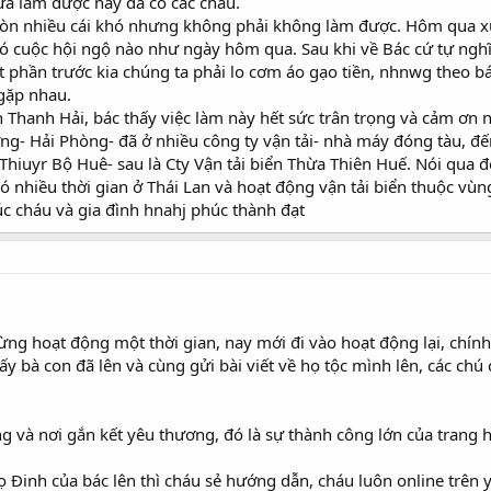
ưa làm được nay đã có các cháu.
 còn nhiều cái khó nhưng không phải không làm được. Hôm qua xu
ó cuộc hội ngộ nào như ngày hôm qua. Sau khi về Bác cứ tự nghĩ 
t phần trước kia chúng ta phải lo cơm áo gạo tiền, nhnwg theo bác
gặp nhau.
 Thanh Hải, bác thấy việc làm này hết sức trân trọng và cảm ơn n
ng- Hải Phòng- đã ở nhiều công ty vận tải- nhà máy đóng tàu, 
Thiuyr Bộ Huê- sau là Cty Vận tải biển Thừa Thiên Huế. Nói qua 
ó nhiều thời gian ở Thái Lan và hoạt động vận tải biển thuộc vùng
úc cháu và gia đình hnahj phúc thành đạt
gừng hoạt động một thời gian, nay mới đi vào hoạt động lại, ch
ấy bà con đã lên và cùng gửi bài viết về họ tộc mình lên, các chú
ang và nơi gắn kết yêu thương, đó là sự thành công lớn của trang 
Đinh của bác lên thì cháu sẻ hướng dẫn, cháu luôn online trên 