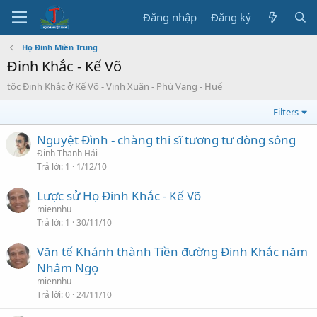
Đăng nhập
Đăng ký
Họ Đinh Miền Trung
Đinh Khắc - Kế Võ
tộc Đinh Khắc ở Kế Võ - Vinh Xuân - Phú Vang - Huế
Filters
Nguyệt Đình - chàng thi sĩ tương tư dòng sông
Đinh Thanh Hải
Trả lời
1
1/12/10
Lược sử Họ Đinh Khắc - Kế Võ
miennhu
Trả lời
1
30/11/10
Văn tế Khánh thành Tiền đường Đinh Khắc năm
Nhâm Ngọ
miennhu
Trả lời
0
24/11/10