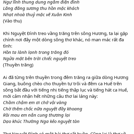
Ngự lĩnh thung dung ngắm điện đình
Lãng đãng sương thu hồn mặc khách
Nhạt nhoà thuỷ mặc vẽ Xuân Kinh
(Vào thu)
Khi Nguyệt Đình treo vầng trăng trên sông Hương, ta lại gặp
chính nơi đây một dòng sông thơ khác, nó man mác rất đa
tình:
Hồn ta lành lạnh trong trăng đó
Ngửa mặt bên trời chiếc nguyệt treo
(Thuyền trăng)
Ai đã từng trên thuyền trong đêm trăng ra giữa dòng Hương
Giang, buông chèo cho thuyền tự trôi và đêm ca Huế trên
sông bắt đầu với tiếng nhị tiếng thập lục và tiếng hát ca Huế,
mới cảm nhận hết những câu thơ lai láng này:
Chầm chậm em ơi chớ vội vàng
Chờ thêm chốc nữa nguyệt đầy khoang
Rồi mau em nắn cung thương lại
Dạo khúc Thường Nga kẻo nguyệt tàn
Thơ Nguyệt Đình có một bài thơ rất buồn. Cũng lại là thơ về