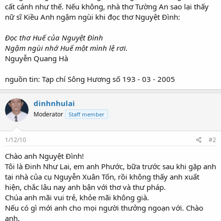
cất cánh như thế. Nếu không, nhà thơ Tường An sao lại thấy
nữ sĩ Kiều Anh ngậm ngùi khi đọc thơ Nguyệt Đình:
Đọc thơ Huế của Nguyệt Đình
Ngậm ngùi nhớ Huế một mình lệ rơi.
Nguyễn Quang Hà
nguồn tin: Tạp chí Sông Hương số 193 - 03 - 2005
dinhnhulai
Moderator
Staff member
1/12/10
#2
Chào anh Nguyệt Đình!
Tôi là Đinh Như Lai, em anh Phước, bữa trước sau khi gặp anh
tại nhà của cụ Nguyễn Xuân Tốn, rồi không thấy anh xuất
hiện, chắc lâu nay anh bận với thơ và thư pháp.
Chúa anh mãi vui trẻ, khỏe mãi không già.
Nếu có gì mới anh cho mọi người thưởng ngoạn với. Chào
anh.