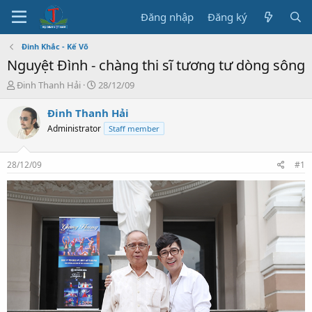
Đăng nhập
Đăng ký
Đinh Khắc - Kế Võ
Nguyệt Đình - chàng thi sĩ tương tư dòng sông
T
N
Đinh Thanh Hải
28/12/09
h
g
r
à
Đinh Thanh Hải
e
y
Administrator
Staff member
a
b
d
ắ
s
t
28/12/09
#1
t
đ
a
ầ
r
u
t
e
r