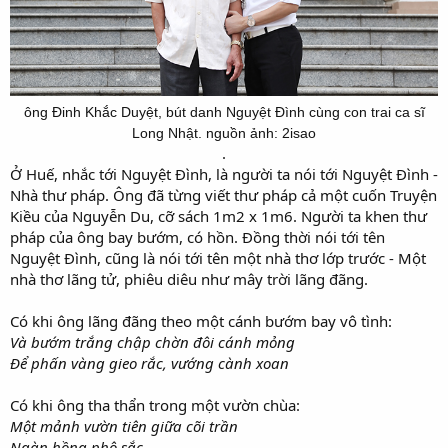
ông Đinh Khắc Duyệt, bút danh Nguyệt Đình cùng con trai ca sĩ
Long Nhật. nguồn ảnh: 2isao
.​
Ở Huế, nhắc tới Nguyệt Đình, là người ta nói tới Nguyệt Đình -
Nhà thư pháp. Ông đã từng viết thư pháp cả một cuốn Truyện
Kiều của Nguyễn Du, cỡ sách 1m2 x 1m6. Người ta khen thư
pháp của ông bay bướm, có hồn. Đồng thời nói tới tên
Nguyệt Đình, cũng là nói tới tên một nhà thơ lớp trước - Một
nhà thơ lãng tử, phiêu diêu như mây trời lãng đãng.
Có khi ông lãng đãng theo một cánh bướm bay vô tình:
Và bướm trắng chập chờn đôi cánh mỏng
Để phấn vàng gieo rắc, vướng cành xoan
Có khi ông tha thẩn trong một vườn chùa:
Một mảnh vườn tiên giữa cõi trần
Ngàn hồng phô sắc