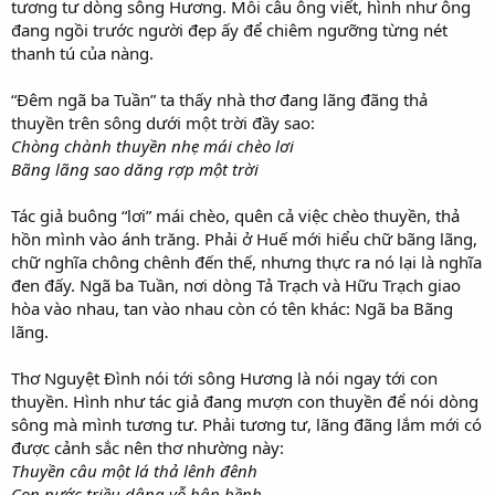
tương tư dòng sông Hương. Mỗi câu ông viết, hình như ông
đang ngồi trước người đẹp ấy để chiêm ngưỡng từng nét
thanh tú của nàng.
“Đêm ngã ba Tuần” ta thấy nhà thơ đang lãng đãng thả
thuyền trên sông dưới một trời đầy sao:
Chòng chành thuyền nhẹ mái chèo lơi
Bãng lãng sao dăng rợp một trời
Tác giả buông “lơi” mái chèo, quên cả việc chèo thuyền, thả
hồn mình vào ánh trăng. Phải ở Huế mới hiểu chữ bãng lãng,
chữ nghĩa chông chênh đến thế, nhưng thực ra nó lại là nghĩa
đen đấy. Ngã ba Tuần, nơi dòng Tả Trạch và Hữu Trạch giao
hòa vào nhau, tan vào nhau còn có tên khác: Ngã ba Bãng
lãng.
Thơ Nguyệt Đình nói tới sông Hương là nói ngay tới con
thuyền. Hình như tác giả đang mượn con thuyền để nói dòng
sông mà mình tương tư. Phải tương tư, lãng đãng lắm mới có
được cảnh sắc nên thơ nhường này:
Thuyền câu một lá thả lênh đênh
Con nước triều dâng vỗ bập bềnh