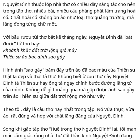
Nguyệt Đình thuộc lớp nhà thơ có chiều dày sáng tác cho nên
trong tập thơ, nhiều bài, nhiều câu phảng phất tâm trạng hoài
cổ. Chất hoài cổ không ồn ào như loại thơ quảng trường, mà
lắng đọng từng chữ một.
Với bầu rượu túi thơ bất kể tháng ngày, Nguyệt Đình đã “bắt
được” tứ thơ hay:
Khoảnh khắc đất trời lộng gió mây
Thiền sư áo bạc dính sao gầy
Hình ảnh “sao gầy” bám đầy trên áo đã bạc màu của Thiền sư
thật là đẹp và thật là thơ. Không biết ở câu thơ này Nguyệt
Đình tả Thiền sư hay ông tả ngay chính bước đường lãng tử
của mình. Không dễ gì thoáng qua mà gặp được ánh sao gầy
trên áo Thiền sư giữa đất trời rộng mở như vậy.
Theo tôi, đây là câu thơ hay nhất trong tập. Nó vừa thực, vừa
ảo, rất đúng và hợp với chất lãng đãng của Nguyệt Đình.
Song khi gấp tập thơ “Huế trong thơ Nguyệt Đình” lại, tôi man
mác cảm giác rằng nhà thơ đất thần kinh Nguyệt Đình đang