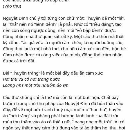
(Vào thu)
Nguyệt Đình chú ý tới từng con chữ một: Thuyền đã một “lá”,
lại “thả” nên nó “lênh đênh” là phải. Nhờ có “triều dâng”, tạo
nên con sóng ngược dòng, nên mới “vỗ bập bềnh” được.
Công nhận nhà thơ quan sát rất kỹ. Một câu thơ thôi mà thật
kỳ công. Tác giả vừa là người cầm chèo, là người buông câu,
đồng thời lại là một nhà thơ, cho nên cảm xúc ào đến, bộn bề.
Cảm nhận được cả công việc của mình, đồng thời cảm nhận
được cả trời đất.
Bài “Thuyền trăng” là một bài đầy dấu ấn cảm xúc:
Hơi thu và cả hơi trăng nước
Loang nhẹ một trời nhuốm áo em
Câu thơ không chỉ là thơ mà còn là một bức họa. Chất bay
bướm trong chữ thư pháp của Nguyệt Đình đã hóa thân vào
đây, để vẽ một bức tranh thuỷ mạc mờ mờ “hơi thu”, huyền
ảo “hơi trăng” và phảng phất hương lành lạnh của đất trời
mùa thu thấm vào áo cô thiếu nữ, “loang nhẹ một trời”. Ai có
ngón tay thật nhạy cảm thử đụng vào tà áo thấm hơi thu, hơi