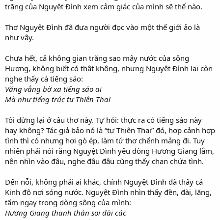
trăng của Nguyệt Đình xem cảm giác của mình sẽ thế nào.
Thơ Nguyệt Đình đã đưa người đọc vào một thế giới ảo là
như vậy.
Chưa hết, cả không gian trăng sao mây nước của sông
Hương, không biết có thật không, nhưng Nguyệt Đình lại còn
nghe thấy cả tiếng sáo:
Văng vẳng bờ xa tiếng sáo ai
Mà như tiếng trúc tự Thiên Thai
Tôi dừng lại ở câu thơ này. Tự hỏi: thực ra có tiếng sáo này
hay không? Tác giả bảo nó là “tự Thiên Thai” đó, hợp cảnh hợp
tình thì có nhưng hơi gò ép, làm tứ thơ chểnh mảng đi. Tuy
nhiên phải nói rằng Nguyệt Đình yêu dòng Hương Giang lắm,
nên nhìn vào đâu, nghe đâu đâu cũng thấy chan chứa tình.
Đến nỗi, không phải ai khác, chính Nguyệt Đình đã thấy cả
Kinh đô nơi sóng nước. Nguyệt Đình nhìn thấy đền, đài, lăng,
tẩm ngay trong dòng sông của mình:
Hương Giang thanh thản soi đài các