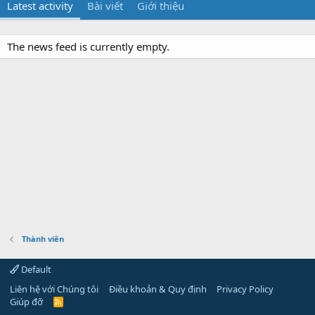
Latest activity
Bài viết
Giới thiệu
The news feed is currently empty.
Thành viên
Default
Liên hệ với Chúng tôi
Điều khoản & Quy định
Privacy Policy
Giúp đỡ
R
S