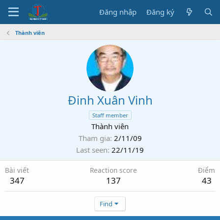
Đăng nhập
Đăng ký
Thành viên
Đinh Xuân Vinh
Staff member
Thành viên
Tham gia
2/11/09
Last seen
22/11/19
Bài viết
Reaction score
Điểm
347
137
43
Find