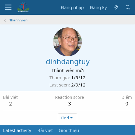
Đăng nhập
Đăng ký
Thành viên
dinhdangtuy
Thành viên mới
Tham gia
1/9/12
Last seen
2/9/12
Bài viết
Reaction score
Điểm
2
3
0
Find
Latest activity
Bài viết
Giới thiệu