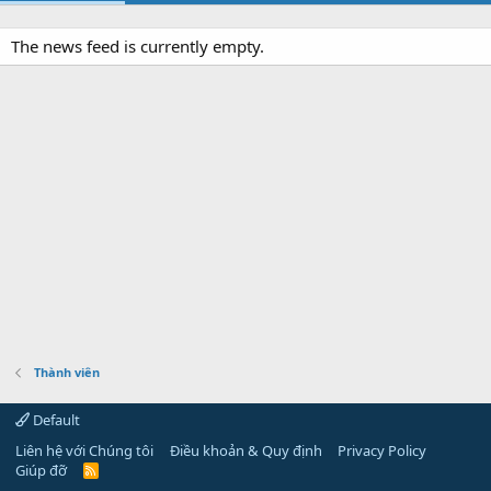
The news feed is currently empty.
Thành viên
Default
Liên hệ với Chúng tôi
Điều khoản & Quy định
Privacy Policy
Giúp đỡ
R
S