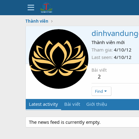
Thành viên
dinhvandun
Thành viên mới
Tham gia
4/10/12
Last seen
4/10/12
Bài viết
2
Find
Latest activity
Bài viết
Giới thiệu
The news feed is currently empty.