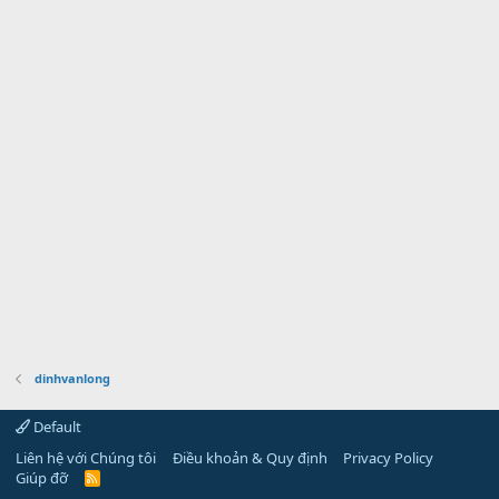
dinhvanlong
Default
Liên hệ với Chúng tôi
Điều khoản & Quy định
Privacy Policy
Giúp đỡ
R
S