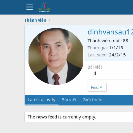
Thành viên
dinhvansau1
Thành viên mới
·
88
Tham gia
1/1/13
Last seen
24/2/15
Bài viết
4
Find
Latest activity
Bài viết
Giới thiệu
The news feed is currently empty.