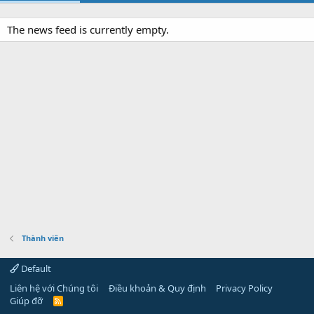
The news feed is currently empty.
Thành viên
Default
Liên hệ với Chúng tôi
Điều khoản & Quy định
Privacy Policy
Giúp đỡ
R
S