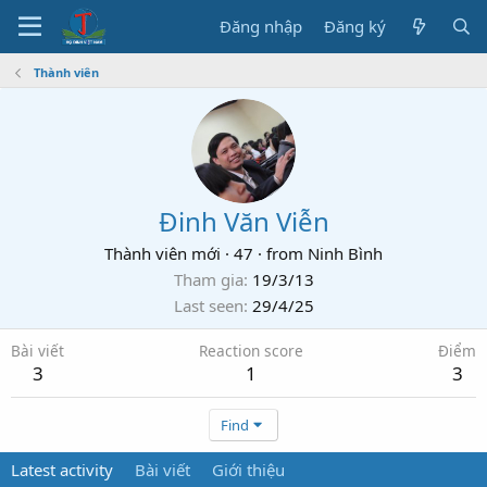
Đăng nhập
Đăng ký
Thành viên
Đinh Văn Viễn
Thành viên mới
·
47
·
from
Ninh Bình
Tham gia
19/3/13
Last seen
29/4/25
Bài viết
Reaction score
Điểm
3
1
3
Find
Latest activity
Bài viết
Giới thiệu