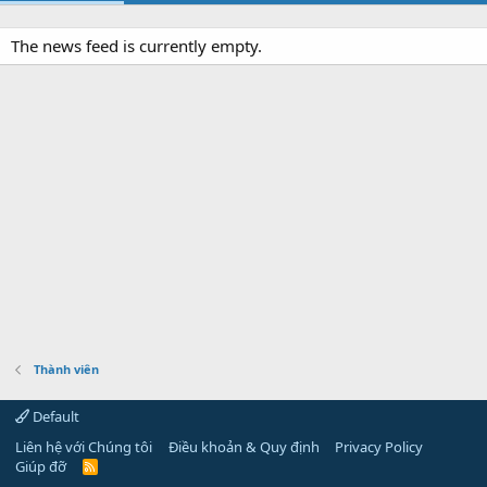
The news feed is currently empty.
Thành viên
Default
Liên hệ với Chúng tôi
Điều khoản & Quy định
Privacy Policy
Giúp đỡ
R
S