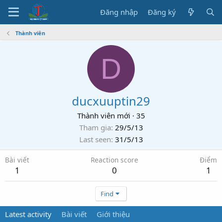
Đăng nhập
Đăng ký
Thành viên
D
ducxuuptin29
Thành viên mới
·
35
Tham gia
29/5/13
Last seen
31/5/13
Bài viết
Reaction score
Điểm
1
0
1
Find
Latest activity
Bài viết
Giới thiệu