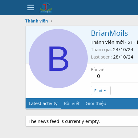
Thành viên
BrianMoils
B
Thành viên mới
·
51
·
Tham gia
24/10/24
Last seen
28/10/24
Bài viết
0
Find
Latest activity
Bài viết
Giới thiệu
The news feed is currently empty.