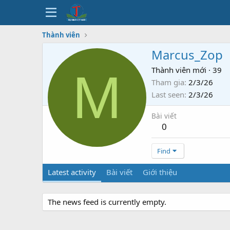
Thành viên
Marcus_Zop
M
Thành viên mới
·
39
Tham gia
2/3/26
Last seen
2/3/26
Bài viết
0
Find
Latest activity
Bài viết
Giới thiệu
The news feed is currently empty.