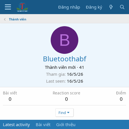
Đăng nhập
Đăng ký
Thành viên
B
Bluetoothabf
Thành viên mới
·
41
Tham gia
16/5/26
Last seen
16/5/26
Bài viết
Reaction score
Điểm
0
0
0
Find
Latest activity
Bài viết
Giới thiệu