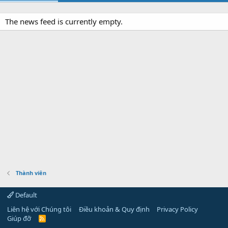
The news feed is currently empty.
Thành viên
Default
Liên hệ với Chúng tôi
Điều khoản & Quy định
Privacy Policy
Giúp đỡ
R
S