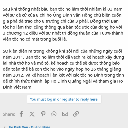
Sau khi thống nhất bầu ban tộc họ lâm thời nhiệm kì 03 năm
với sự đề cử của 8 chi họ Ông Đinh Văn Hồng chủ biên cuốn
gia phả đã trao cho 8 trưởng chi của 3 phái. Đồng thời Ban
tộc họ lâm thời cũng thông qua bản tộc ước của dòng họ với
3 chương 12 điều với sự nhất trí đồng thuận của 100% thành
viên tộc họ có mặt trong buổi lễ.
Sự kiện diễn ra trong không khí sôi nổi của những ngày cuối
năm 2011, Ban tộc họ lâm thời đã vạch ra kế hoạch xây dựng
lại nhà thờ họ và mộ tổ, kế hoạch cụ thể sẽ được thông báo
đến toàn thể bà con tộc họ vào ngày họp họ 26 tháng giêng
năm 2012. Và kế hoạch liên kết với các tộc họ Đinh trong tỉnh
để chính thức thành lập Họ Đinh Quảng Ngãi và tham gia Họ
Đinh Việt Nam.
You must log in or register to reply here.
Facebook
X (Twitter)
Pinterest
WhatsApp
Email
Link
Share:
Họ Đinh Văn - Quảng Ngãi