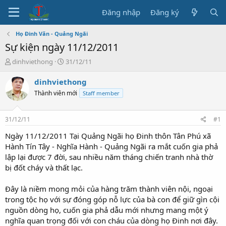
Đăng nhập
Đăng ký
Họ Đinh Văn - Quảng Ngãi
Sự kiện ngày 11/12/2011
T
N
dinhviethong
31/12/11
h
g
r
à
dinhviethong
e
y
Thành viên mới
Staff member
a
b
d
ắ
s
t
31/12/11
#1
t
đ
a
ầ
Ngày 11/12/2011 Tại Quảng Ngãi họ Đinh thôn Tân Phú xã
r
u
Hành Tín Tây - Nghĩa Hành - Quảng Ngãi ra mắt cuốn gia phả
t
lập lại được 7 đời, sau nhiều năm tháng chiến tranh nhà thờ
e
bị đốt cháy và thất lạc.
r
Đây là niềm mong mỏi của hàng trăm thành viên nội, ngoại
trong tộc họ với sự đóng góp nỗ lực của bà con để giữ gìn cội
nguồn dòng họ, cuốn gia phả dẫu mới nhưng mang một ý
nghĩa quan trọng đối với con cháu của dòng họ Đinh nơi đây.