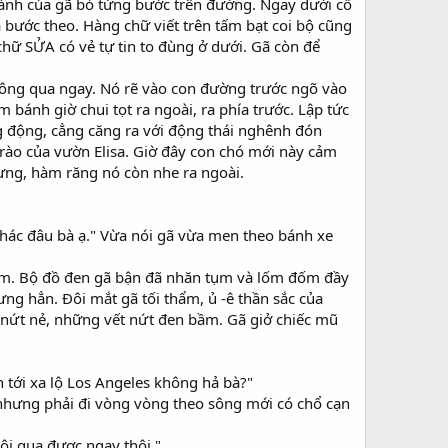
hành của gã bò từng bước trên đường. Ngay dưới cổ
 bước theo. Hàng chữ viết trên tấm bạt coi bộ cũng
 chữ SỬA có vẻ tự tin to đùng ở dưới. Gã còn để
hông qua ngay. Nó rẽ vào con đường trước ngõ vào
m bánh giờ chui tọt ra ngoài, ra phía trước. Lập tức
ng động, cẳng căng ra với động thái nghênh đón
rào của vườn Elisa. Giờ đây con chó mới này cảm
ựng, hàm răng nó còn nhe ra ngoài.
khác đâu bà ạ." Vừa nói gã vừa men theo bánh xe
 lắm. Bộ đồ đen gã bận đã nhăn tụm và lốm đốm đầy
ng hẳn. Đôi mắt gã tối thẩm, ủ -ê thần sắc của
g nứt nẻ, những vết nứt đen bầm. Gã giở chiếc mũ
n tới xa lộ Los Angeles không hả bà?"
, nhưng phải đi vòng vòng theo sông mới có chổ cạn
ội qua được ngay thôi."