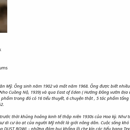
k
mums
hà văn Mỹ. Ông sinh năm 1902 và mất năm 1968. Ông được biết nhiề
ho Cuồng Nộ, 1939) và qua East of Eden ( Hướng Đông vườn Địa Đ
c phẩm trong đó có 16 tiểu thuyết, 6 chuyện thật , 5 tác phẩm tổn
2.
ăn trước thời khủng hoảng kinh tế thập niên 1930s của Hoa kỳ. 
 sự di cư ào ạt của người Mỹ nhất là giới nông dân. Cuộc sống kh
họa DUST BOWL - những đám bụi khổng lồ che kín các tiểu bang Tex