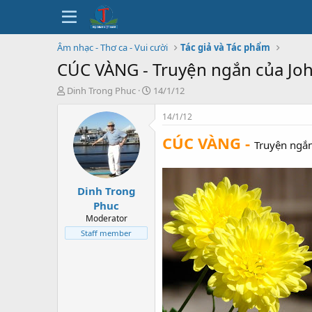
Âm nhạc - Thơ ca - Vui cười
Tác giả và Tác phẩm
CÚC VÀNG - Truyện ngắn của Joh
T
N
Dinh Trong Phuc
14/1/12
h
g
r
à
14/1/12
e
y
CÚC VÀNG -
a
b
Truyện ngắn
d
ắ
s
t
t
đ
Dinh Trong
a
ầ
r
u
Phuc
t
Moderator
e
Staff member
r