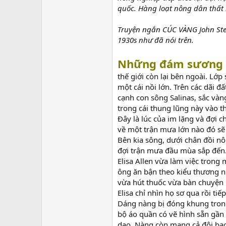
quốc. Hàng loạt nông dân thất 
Truyện ngắn CÚC VÀNG John Stei
1930s như đã nói trên.
Những đám sương
thế giới còn lại bên ngoài. Lớ
một cái nồi lớn. Trên các dãi 
cạnh con sông Salinas, sắc và
trong cái thung lũng này vào 
Đây là lúc của im lặng và đợ
về một trận mưa lớn nào đó sẽ 
Bên kia sông, dưới chân đồi nô
đợi trận mưa đầu mùa sắp đến. 
Elisa Allen vừa làm việc tron
ông ăn bận theo kiểu thương n
vừa hút thuốc vừa bàn chuyện
Elisa chỉ nhìn họ sơ qua rồi t
Dáng nàng bị đóng khung trong
bộ áo quần có vẽ hình sẵn gần 
dao. Nàng còn mang cả đôi bao