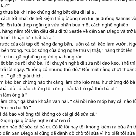
lại?"
 thưa bà khi nào chúng đáng bắt đầu đi lại ạ . "
hĩ cách tốt nhất để tiết kiệm thì giờ ông nên lui lại đường Salinas
đè lên lưới thép ngăn gà vừa phân bua một cách nghề nghiệp :
, hàng năm tôi vẫn đều đều đi từ Seatle về đến San Diego và trở l
i tiết thuận lợi nhất bà ạ."
úi trước của cái tạp dề nàng đang bận, luôn cả cái kéo làm vườn.
 bên trong. "Cuộc sống của ông nghe thú vị thật," nàng thốt lên.
 tự tin, gã nghiêng người qua hàng rào .
iết bên xe rồi chứ bà. Tôi chuyên nghề đi sửa nồi dao kéo. Thế th
trả lời ngay, "không có những thứ đó." Đôi mắt nàng chợt thoáng
i, " gã cố giải thích.
làm kéo bén chừng nào thì càng làm cho kéo mau hư chừng đó bà ạ
ác dù có bảo chứng tôi cũng chắc là trò giả thôi bà ơi "
n lắm ông à "
i làm cho," gã khẩn khoản van nài, " cái nồi nào móp hay cái nào
iệm cho bà đó."
i đã bảo với ông tôi không có cái gì để sửa cả."
 Giọng gã giờ đây nghe như rên rỉ :
 nào để sửa cả bà ơi. Có lẽ tối nay tôi không kiếm ra bửa ăn tối 
o đến San Diego ai cũng để dành đồ chờ tôi sửa vì họ biết tôi sửa