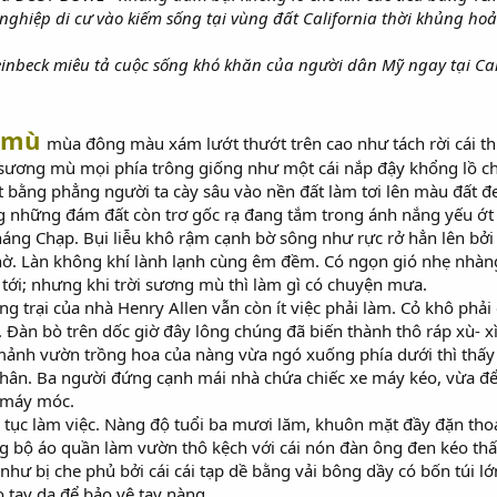
nghiệp di cư vào kiếm sống tại vùng đất California thời khủng hoả
nbeck miêu tả cuộc sống khó khăn của người dân Mỹ ngay tại Calif
 mù
mùa đông màu xám lướt thướt trên cao như tách rời cái thu
p sương mù mọi phía trông giống như một cái nắp đậy khổng lồ ch
đất bằng phẳng người ta cày sâu vào nền đất làm tơi lên màu đất 
ng những đám đất còn trơ gốc rạ đang tắm trong ánh nắng yếu 
tháng Chạp. Bụi liễu khô rậm cạnh bờ sông như rực rở hẳn lên b
i chờ. Làn không khí lành lạnh cùng êm đềm. Có ngọn gió nhẹ n
tới; nhưng khi trời sương mù thì làm gì có chuyện mưa.
ng trại của nhà Henry Allen vẫn còn ít việc phải làm. Cỏ khô phải
Đàn bò trên dốc giờ đây lông chúng đã biến thành thô ráp xù- xì
g mảnh vườn trồng hoa của nàng vừa ngó xuống phía dưới thì thấy
hân. Ba người đứng cạnh mái nhà chứa chiếc xe máy kéo, vừa để
 máy móc.
iếp tục làm việc. Nàng độ tuổi ba mươi lăm, khuôn mặt đầy đặn t
 bộ áo quần làm vườn thô kệch với cái nón đàn ông đen kéo thấp
như bị che phủ bởi cái cái tạp dề bằng vải bông dầy có bốn túi l
 tay da để bảo vệ tay nàng.