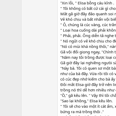
"Xin lỗi, " Elisa bỗng cáu kỉnh .
" Tôi không có bất cứ cái gì ch
Mắt gã giờ đây đảo quanh soi m
Vẻ khó chịu và bất nhẩn vội bi
" Ô, chúng là cúc vàng, cúc trắ
" Loại hoa cuống dài phải khô
" Phải, phải. Ông diễn tả nghe 
" Nó ngửi có vẻ khó chịu cho đ
"Nó có mùi khá nồng thôi," nàn
Gã vội đổi giọng ngay, "Chính t
"Năm nay tôi trồng được loại c
Gã giờ đây lại nghiêng ngưòi s
"Này bà. Tôi có quen sơ một bà
như của bà đây. Vừa rồi tôi có 
có cúc đẹp nhớ kiếm cho bà ấy m
Đôi mắt Elisa giờ đây trở nên 
trồng nó thì dễ hơn nhiều như 
"Ồ," gã kêu lên. " Vậy thì tôi 
"Sao lại không," Elisa kêu lên.
" Tôi sẽ cho vào một ít cát ẩm
bứng ra mà trồng thôi ."