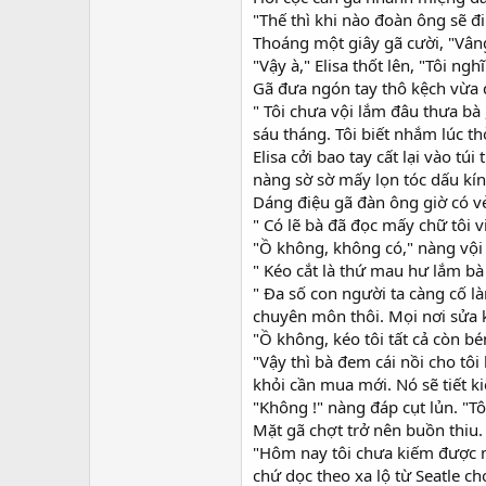
"Thế thì khi nào đoàn ông sẽ đi 
Thoáng một giây gã cười, "Vâng
"Vậy à," Elisa thốt lên, "Tôi ng
Gã đưa ngón tay thô kệch vừa 
" Tôi chưa vội lắm đâu thưa bà 
sáu tháng. Tôi biết nhắm lúc thờ
Elisa cởi bao tay cất lại vào t
nàng sờ sờ mấy lọn tóc dấu kín
Dáng điệu gã đàn ông giờ có vẻ
" Có lẽ bà đã đọc mấy chữ tôi v
"Ồ không, không có," nàng vội 
" Kéo cắt là thứ mau hư lắm bà ơ
" Đa số con người ta càng cố 
chuyên môn thôi. Mọi nơi sửa kh
"Ồ không, kéo tôi tất cả còn bé
"Vậy thì bà đem cái nồi cho tô
khỏi cần mua mới. Nó sẽ tiết k
"Không !" nàng đáp cụt lủn. "Tô
Mặt gã chợt trở nên buồn thiu.
"Hôm nay tôi chưa kiếm được món
chứ dọc theo xa lộ từ Seatle ch