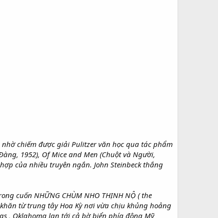
u nhờ chiếm được giải Pulitzer văn học qua tác phẩm
àng, 1952), Of Mice and Men (Chuột và Người,
g hợp của nhiều truyên ngắn. John Steinbeck thắng
Như trong cuốn NHỮNG CHÙM NHO THỊNH NỘ ( the
ó khăn từ trung tây Hoa Kỳ nơi vừa chịu khủng hoảng
as , Oklahoma lan tới cả bờ biển phía đông Mỹ