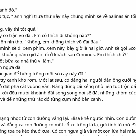
 anh đó."
iếp tục, " anh nghĩ trưa thứ Bảy này chúng mình sẽ về Salinas ăn
g, vậy thì tốt quá."
y có trận võ đài. Em có thích đi không nào?"
ốn nín thở. "Không, em không thích võ đài đâu."
 mình sẽ đi xem phim. Xem này, bây giờ là hai giờ. Anh sẽ gọi Sco
 khoảng năm giờ ăn tối ở khách sạn Cominos. Em thích chứ?"
một bữa xa nhà thú vị lắm."
on ngựa đã."
i gian để bứng trồng một số cây này đã."
ty cạnh kho rơm. Một lát sau, có dáng hai người đàn ông cưỡi n
 đất pha cát vuông vắn. Nàng dùng cái xẻng nhỏ liên tục trộn đ
g xới đều mười khoảnh đất song song nơi sẽ đặt những khóm cúc 
a và để những thứ rác đó từng cụm nhỏ bên cạnh .
t nặng nhọc từ con đường vẳng lại. Elisa khẻ ngước nhìn. Con đ
, và đằng xa con đường có một cổ xe trông là lạ, gợi tính tò mò. 
ống toa xe kéo thuở xưa. Có con ngựa già và một con lừa hai màu