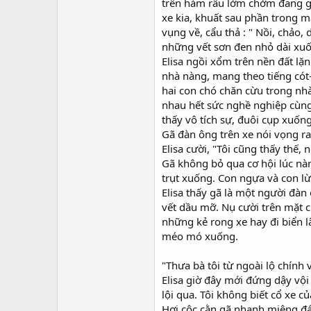
trên hàm râu lởm chởm đang gi
xe kia, khuất sau phần trong m
vụng về, cẩu thả : " Nồi, chảo,
những vết sơn đen nhỏ dài xuố
Elisa ngồi xổm trên nền đất l
nhà nàng, mang theo tiếng cót- 
hai con chó chăn cừu trong nhà
nhau hết sức nghề nghiệp cùng
thấy vô tích sự, đuôi cụp xuố
Gã đàn ông trên xe nói vọng ra,
Elisa cười, "Tôi cũng thấy thế, 
Gã không bỏ qua cơ hội lúc nàn
trụt xuống. Con ngựa và con l
Elisa thấy gã là một người đà
vết dầu mỡ. Nụ cười trên mặt c
những kẻ rong xe hay đi biển l
méo mó xuống.
"Thưa bà tôi từ ngoài lộ chính
Elisa giờ đây mới đứng dậy vội
lội qua. Tôi không biết cổ xe c
Hơi cộc cằn gã nhanh miệng đáp