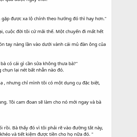
 và gặp được xa lộ chính theo hướng đó thì hay hơn."
ại, cuộc đời tôi cứ mãi thế. Một chuyến đi mất hết
 Ngón tay nàng lần vào dưới vành cái mủ đàn ông của
ì bà có cái gì cần sửa không thưa bà?"
 chụn lại nét bất nhẫn nào đó.
 , nhưng chỉ mình tôi có một dụng cụ đặc biệt,
 lủng. Tôi cam đoan sẽ làm cho nó mới ngay và bà
rồi. Bà thấy đó vì tôi phải rẽ vào đường tắt này,
 khéo và tiết kiệm được tiền cho họ nữa đó. "