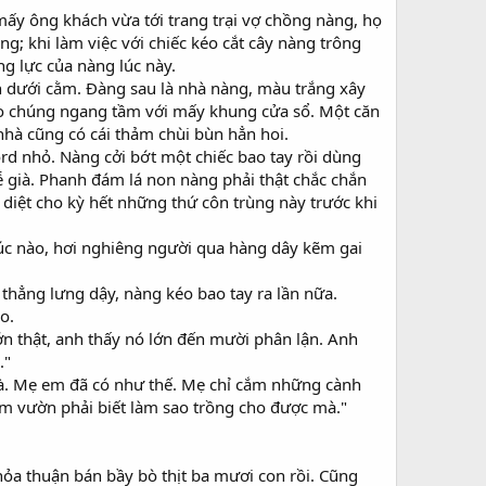
ấy ông khách vừa tới trang trại vợ chồng nàng, họ
; khi làm việc với chiếc kéo cắt cây nàng trông
g lực của nàng lúc này.
n dưới cằm. Đàng sau là nhà nàng, màu trắng xây
o chúng ngang tầm với mấy khung cửa sổ. Một căn
nhà cũng có cái thảm chùi bùn hẳn hoi.
Ford nhỏ. Nàng cởi bớt một chiếc bao tay rồi dùng
ià. Phanh đám lá non nàng phải thật chắc chắn
 diệt cho kỳ hết những thứ côn trùng này trước khi
t lúc nào, hơi nghiêng người qua hàng dây kẽm gai
a thẳng lưng dậy, nàng kéo bao tay ra lần nữa.
o.
n thật, anh thấy nó lớn đến mười phân lận. Anh
."
à. Mẹ em đã có như thế. Mẹ chỉ cắm những cành
àm vườn phải biết làm sao trồng cho được mà."
hỏa thuận bán bầy bò thịt ba mươi con rồi. Cũng