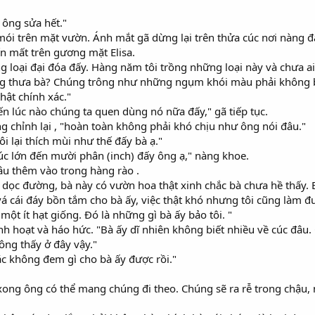
o ông sửa hết."
ói trên mặt vườn. Ánh mắt gã dừng lại trên thửa cúc nơi nàng đa
ến mất trên gương mặt Elisa.
ng loại đại đóa đấy. Hàng năm tôi trồng những loại này và chưa a
ng thưa bà? Chúng trông như những ngụm khói màu phải không b
thật chính xác."
ến lúc nào chúng ta quen dùng nó nữa đấy," gã tiếp tục.
g chỉnh lại , "hoàn toàn không phải khó chịu như ông nói đâu."
ôi lại thích mùi như thế đấy bà ạ."
úc lớn đến mười phân (inch) đấy ông ạ," nàng khoe.
âu thêm vào trong hàng rào .
 dọc đường, bà này có vườn hoa thật xinh chắc bà chưa hề thấy. 
vá cái đáy bồn tắm cho bà ấy, việc thật khó nhưng tôi cũng làm đư
ột ít hạt giống. Đó là những gì bà ấy bảo tôi. "
linh hoạt và háo hức. "Bà ấy dĩ nhiên không biết nhiều về cúc đâu
ông thấy ở đây vậy."
chắc không đem gì cho bà ấy được rồi."
, xong ông có thể mang chúng đi theo. Chúng sẽ ra rễ trong chậu, 