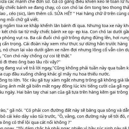
ữa các mảnh che đơn sơ. Gã cố gắng điều khiển kéo lê toán lữ 
ấy chiếc bánh xe đang chạy, có con chó lai ốm tong teo thong thả
 dao , céo (sic), làm thêm cỏ. SỬA HẾT " Hai hàng chữ ở trên cùng
ng mỗi chữ gã viết.
ặng ngắm toa xe khập khểnh lăn bánh đi qua. Nhưng toa xe này k
két chói tai từ mấy chiếc bánh xe ọp- ẹp kia. Con chó lai dưới gầ
 phóng vụt ra. Ba cái đuôi chó giờ trông dựng đứng lên, hơi ru
 cẩn trọng. Cái đoàn này xem như thực sự dừng hẳn trước hàng 
ng, nó chun lại vào dưới gầm xe nằm đợi nhưng lông cổ vẫn còn d
 "Con chó này chống cự coi tệ thật."
nó đi theo ông bao lâu rồi vậy?"
g đang vui vẻ trả lời ngay,"Cũng không phải tuần này qua tuần 
ừa cụp đầu xuống chẳng khác gì mấy nụ hoa thiếu nước.
n ông to lớn. Tóc râu gã tuy xám ngắt nhưng trông gã không già
ùng ánh mắt gã biến mất ngay đồng lúc khi tiếng cười của gã ngư
âu ngày. Hai bàn tay chai sạn của gã tựa trên hàng kẽm gai trôn
 vào," gã nói. "Có phải con đường đất này sẽ băng qua sông và dẫ
 bỏ cái kéo dày vào túi trước, "Ồ, vâng, con đường này sẽ tới đó
ủa ông có thể lội qua cát nổi không ?"
 ngay, "Tôi dám chắc bà phải ngạc nhiên vì bầy súc sinh này sẽ l