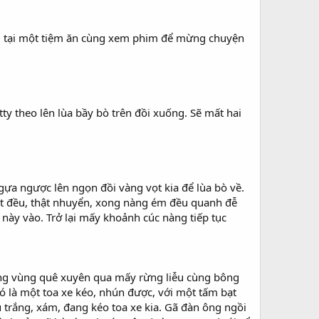
 tối tại một tiệm ăn cùng xem phim để mừng chuyện
tty theo lên lùa bầy bò trên đồi xuống. Sẽ mất hai
gựa ngược lên ngọn đồi vàng vọt kia để lùa bò về.
ất đều, thật nhuyển, xong nàng ém đều quanh đễ
này vào. Trở lại mấy khoảnh cúc nàng tiếp tục
ường vùng quê xuyên qua mấy rừng liễu cùng bông
Đó là một toa xe kéo, nhún được, với một tấm bạt
 trắng, xám, đang kéo toa xe kia. Gã đàn ông ngồi