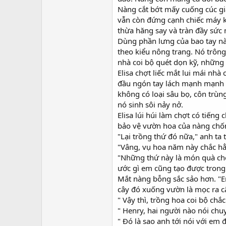
Nàng cắt bớt mấy cuống cúc gi
vẫn còn đứng cạnh chiếc máy ké
thừa hăng say và tràn đầy sức 
Dùng phần lưng của bao tay nà
theo kiểu nông trang. Nó trô
nhà coi bộ quét dọn kỹ, những 
Elisa chợt liếc mắt lui mái nhà
đầu ngón tay lách mạnh mạnh 
không có loại sâu bọ, côn trùn
nó sinh sôi nảy nở.
Elisa lúi húi làm chợt có tiếng
bảo vệ vườn hoa của nàng chống
"Lại trồng thứ đó nữa," anh ta 
"Vâng, vụ hoa năm này chắc hẳ
"Những thứ này là món quà cho
ước gì em cũng tạo được trong 
Mắt nàng bỗng sắc sảo hơn. "
cây đó xuống vườn là mọc ra c
" Vậy thì, trồng hoa coi bộ chắc
" Henry, hai người nào nói chu
" Đó là sao anh tới nói với em