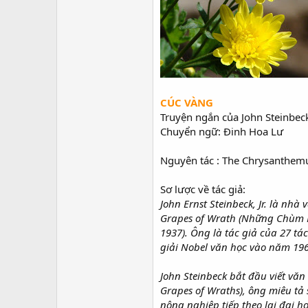
CÚC VÀNG
Truyện ngắn của John Steinbec
Chuyển ngữ: Đinh Hoa Lư
Nguyên tác : The Chrysanthe
Sơ lược về tác giả:
John Ernst Steinbeck, Jr. là n
Grapes of Wrath (Những Chùm N
1937). Ông là tác giả của 27 tá
giải Nobel văn học vào năm 196
John Steinbeck bắt đầu viết v
Grapes of Wraths), ông miêu tả
nông nghiệp tiếp theo lại đại 