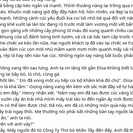
à bằng cặp kéo ngắn và mạnh. Thỉnh thoảng nàng lại trông qua m
o. Khuôn mặt nàng giờ đây đầy hăm hở, hồn nhiên, và đẹp lạ lùng
mạnh. Những cành cúc yếu đuối kia coi bộ nhỏ bé quá đối với năn
ng khẻ vuốt lại làn tóc đang rũ trước mắt làm vương một vết bẩ
ng gọn gàng với những cây phong lữ màu đỏ xung quanh chiều ca
khung cửa sổ đánh bóng tinh tươm, và cả cái bậc tam cấp trước 
 che chiếc xe kéo lần nữa. Hai người khách lạ đã vào lại chiếc xe 
vào đám cúc con mới nhú mầm xanh mơn mởn quanh mấy cái rễ g
g, rệp lá hay sên nào hại cúc. Những ngón tay nàng bắt buộc phải
 chồng vang lên sau lưng. Anh ta im lặng tới gần Elisa không biế
 lại bầy bò, lủ chó, cùng gà.
thốt lên. " Em đã xong một vụ tiếp coi bộ khắm khá đó chứ". Elis
n là khá lắm." Giọng nàng vang lên kèm với sắc mặt đầy vẻ tự hà
 em đấy," Henry nhận xét. "Năm nay em đã tạo được cúc vàng lớ
vườn cây ăn trái nhà mình mấy trái táo to đến ngần ấy mới được
Em có thể làm được chứ. Đã nói, em đã có những món quà này m
ây trái ngay thôi. Mẹ thường nói phải bắt những bàn tay người l
 ăn," anh ta nói.
yện với anh vậy?"
 đây. Mấy người đó từ Công Ty Thịt bò Miền Tây đến đấy. Anh đã t