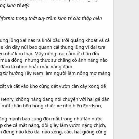
ng kinh tế Mỹ.
ornia trong thời suy trầm kinh tế của thập niên
ng lũng Salinas ra khỏi bầu trời quảng khoát và cả
e kín dãy núi bao quanh cái thung lũng vĩ đại tựa
đen như kim loại. Mấy nông trại nằm ở chân đồi
ớt mùa đông, nhưng thực sự chẳng có ánh nắng nào
ởi đám lá nhọn hoắc màu vàng đậm.
hàng từ hướng Tây Nam làm người làm nông mơ màng
 cắt và cất vào kho cùng đất vườn cần cày xong để
 .
 Henry, chồng nàng đang nói chuyện với hai gả đàn
 một chân bên hông chiếc xe nhỏ hiệu Fordson,
hoáng mạnh bạo cùng đôi mắt trong như làn nước.
 che cả mắt nàng, đôi giày làm vườn nặng chịch,
ớn đựng nào kéo tỉa, nào xẻng, cào, hạt giống cùng