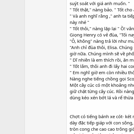
suýt soát với giá anh muốn. "
" Tốt thật," nàng bảo. " Tốt cho
" Và anh nghĩ rằng ," anh ta t
này nhé "
" Tốt thôi," nàng lặp lại " Ồ! vân
Giọng Henry có vẻ đùa, "Tối na
"Ô, không" nàng trả lời như mu
"Anh chỉ đùa thôi, Elisa. Chúng
giờ nữa. Chúng mình sẽ về phố
" Dĩ nhiên là em thích rồi, ăn 
" Tốt lắm, thôi anh đi lấy hai c
" Em nghĩ giờ em còn nhiều thờ
Nàng nghe tiếng chồng gọi Scot
Một cây cúc có một khoảng nhỏ
giữ chặt từng cây cúc. Rồi nàn
dùng kéo xén bớt lá và rể thừ
Chợt có tiếng bánh xe cót- ké
dày đặc tiếp giáp với con sông
tròn cong che cao cao trông gi