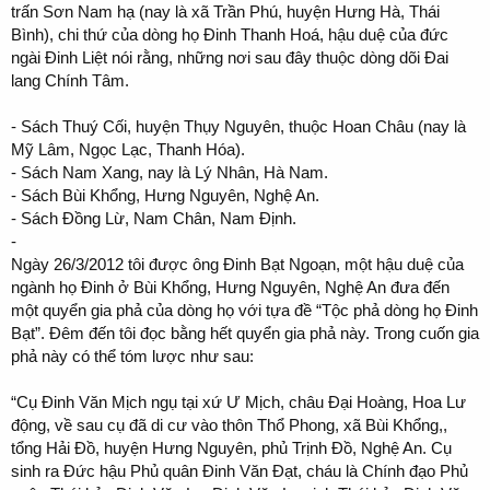
trấn Sơn Nam hạ (nay là xã Trần Phú, huyện Hưng Hà, Thái
Bình), chi thứ của dòng họ Đinh Thanh Hoá, hậu duệ của đức
ngài Đinh Liệt nói rằng, những nơi sau đây thuộc dòng dõi Đai
lang Chính Tâm.
- Sách Thuý Cối, huyện Thụy Nguyên, thuộc Hoan Châu (nay là
Mỹ Lâm, Ngọc Lạc, Thanh Hóa).
- Sách Nam Xang, nay là Lý Nhân, Hà Nam.
- Sách Bùi Khổng, Hưng Nguyên, Nghệ An.
- Sách Đồng Lừ, Nam Chân, Nam Định.
-
Ngày 26/3/2012 tôi được ông Đinh Bạt Ngoạn, một hậu duệ của
ngành họ Đinh ở Bùi Khổng, Hưng Nguyên, Nghệ An đưa đến
một quyển gia phả của dòng họ với tựa đề “Tộc phả dòng họ Đinh
Bạt”. Đêm đến tôi đọc bằng hết quyển gia phả này. Trong cuốn gia
phả này có thể tóm lược như sau:
“Cụ Đinh Văn Mịch ngụ tại xứ Ư Mịch, châu Đại Hoàng, Hoa Lư
động, về sau cụ đã di cư vào thôn Thổ Phong, xã Bùi Khổng,,
tổng Hải Đồ, huyện Hưng Nguyên, phủ Trịnh Đồ, Nghệ An. Cụ
sinh ra Đức hậu Phủ quân Đinh Văn Đạt, cháu là Chính đạo Phủ