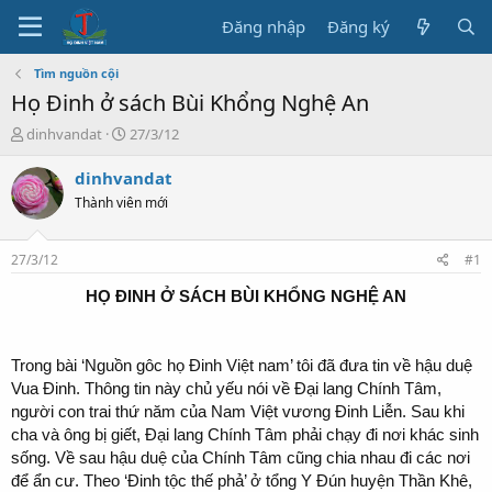
Đăng nhập
Đăng ký
Tìm nguồn cội
Họ Đinh ở sách Bùi Khổng Nghệ An
T
N
dinhvandat
27/3/12
h
g
r
à
dinhvandat
e
y
Thành viên mới
a
b
d
ắ
s
t
27/3/12
#1
t
đ
a
ầ
HỌ ĐINH Ở SÁCH BÙI KHỔNG NGHỆ AN
r
u
t
e
Trong bài ‘Nguồn gôc họ Đinh Việt nam’ tôi đã đưa tin về hậu duệ
r
Vua Đinh. Thông tin này chủ yếu nói về Đại lang Chính Tâm,
người con trai thứ năm của Nam Việt vương Đinh Liễn. Sau khi
cha và ông bị giết, Đại lang Chính Tâm phải chạy đi nơi khác sinh
sống. Về sau hậu duệ của Chính Tâm cũng chia nhau đi các nơi
để ẩn cư. Theo ‘Đinh tộc thế phả’ ở tổng Y Đún huyện Thần Khê,