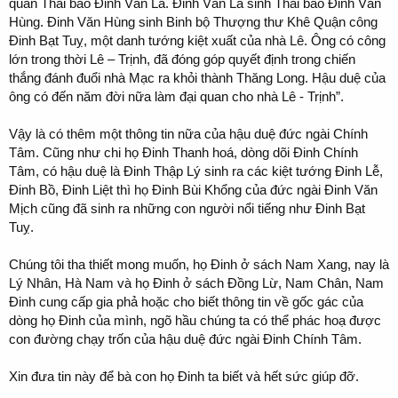
quân Thái bảo Đinh Văn La. Đinh Văn La sinh Thái bảo Đinh Văn
Hùng. Đinh Văn Hùng sinh Binh bộ Thượng thư Khê Quận công
Đinh Bạt Tuỵ, một danh tướng kiệt xuất của nhà Lê. Ông có công
lớn trong thời Lê – Trịnh, đã đóng góp quyết định trong chiến
thắng đánh đuổi nhà Mạc ra khỏi thành Thăng Long. Hậu duệ của
ông có đến năm đời nữa làm đại quan cho nhà Lê - Trịnh”.
Vậy là có thêm một thông tin nữa của hậu duệ đức ngài Chính
Tâm. Cũng như chi họ Đinh Thanh hoá, dòng dõi Đinh Chính
Tâm, có hậu duệ là Đinh Thập Lý sinh ra các kiệt tướng Đinh Lễ,
Đinh Bồ, Đinh Liệt thì họ Đinh Bùi Khổng của đức ngài Đinh Văn
Mịch cũng đã sinh ra những con người nổi tiếng như Đinh Bạt
Tuỵ.
Chúng tôi tha thiết mong muốn, họ Đinh ở sách Nam Xang, nay là
Lý Nhân, Hà Nam và họ Đinh ở sách Đồng Lừ, Nam Chân, Nam
Đinh cung cấp gia phả hoặc cho biết thông tin về gốc gác của
dòng họ Đinh của mình, ngõ hầu chúng ta có thể phác hoạ được
con đường chạy trốn của hậu duệ đức ngài Đinh Chính Tâm.
Xin đưa tin này để bà con họ Đinh ta biết và hết sức giúp đỡ.