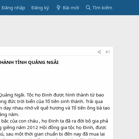
Đăng nhập
Đăng ký
Bài mới
Tìm kiếm
#1
 HÀNH TỈNH QUẢNG NGÃI
 Quảng Ngãi. Tộc họ Đinh được hình thành từ bao
g đức trời biển của Tổ tiên sinh thành. Trải qua
ền dạy nhau nhớ về quê hương và Tổ tiên ông bà tạo
hàng năm.
bậc của con cháu , họ Đinh ta đã ra đời bộ gia phả
g giêng năm 2012 Hội đồng gia tộc họ Đinh, được
ú, sau một thời gian chuẩn bị đến nay đã mua lại