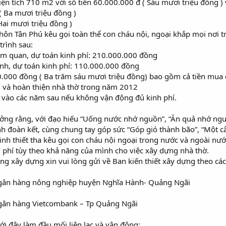
ện tích 710 m2 với số tiền 60.000.000 đ ( Sáu mươi triệu đồng ) v
( Ba mươi triệu đồng )
Hai mươi triệu đồng )
thôn Tân Phú kêu gọi toàn thể con cháu nội, ngoại khắp mọi nơi 
trình sau:
am quan, dự toán kinh phí: 210.000.000 đồng
nh, dự toán kinh phí: 110.000.000 đồng
0.000 đồng ( Ba trăm sáu mươi triệu đồng) bao gồm cả tiền mua 
g và hoàn thiện nhà thờ trong năm 2012
 vào các năm sau nếu không vận động đủ kinh phí.
ưởng rằng, với đạo hiếu “Uống nước nhớ nguồn”, “Ăn quả nhớ ngườ
ạnh đoàn kết, cùng chung tay góp sức “Góp gió thành bão”, “Một 
Đinh thiết tha kêu gọi con cháu nội ngoại trong nước và ngoài n
phí tùy theo khả năng của mình cho việc xây dựng nhà thờ.
 xây dựng xin vui lòng gửi về Ban kiến thiết xây dựng theo các 
gân hàng nông nghiệp huyện Nghĩa Hành- Quảng Ngãi
gân hàng Vietcombank – Tp Quảng Ngãi
ới đây làm đầu mối liên lạc và vận động: