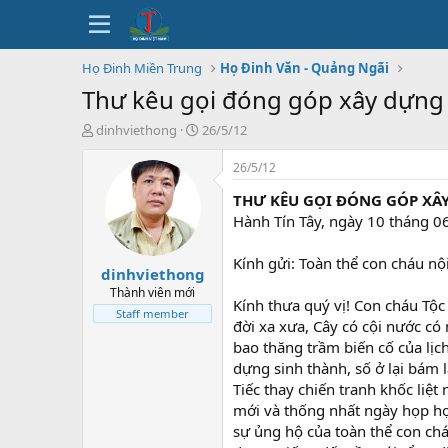
Họ Đinh Miền Trung
Họ Đinh Văn - Quảng Ngãi
Thư kêu gọi đóng góp xây dựng 
T
N
dinhviethong
26/5/12
h
g
r
à
26/5/12
e
y
THƯ KÊU GỌI ĐÓNG GÓP XÂ
a
b
d
ắ
Hành Tín Tây, ngày 10 tháng 
s
t
t
đ
Kính gửi: Toàn thể con cháu nộ
dinhviethong
a
ầ
r
u
Thành viên mới
Kính thưa quý vị! Con cháu Tộ
t
Staff member
đời xa xưa, Cây có cội nước có 
e
r
bao thăng trầm biến cố của lịc
dựng sinh thành, số ở lại bám 
Tiếc thay chiến tranh khốc liệ
mới và thống nhất ngày họp họ
sự ủng hộ của toàn thể con chá