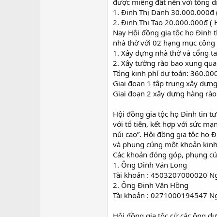
được miếng đất nền với tổng di
1. Đinh Thị Danh 30.000.000đ 
2. Đinh Thị Tạo 20.000.000đ ( 
Nay Hội đồng gia tộc họ Đinh 
nhà thờ với 02 hạng mục công 
1. Xây dựng nhà thờ và cổng t
2. Xây tường rào bao xung qua
Tổng kinh phí dự toán: 360.00
Giai đoạn 1 tập trung xây dựn
Giai đoạn 2 xây dựng hàng rào
Hội đồng gia tộc họ Đinh tin t
với tổ tiên, kết hợp với sức m
núi cao”. Hội đồng gia tộc họ 
và phụng cúng một khoản kinh 
Các khoản đóng góp, phụng cúng
1. Ông Đinh Văn Long
Tài khoản : 4503207000020 N
2. Ông Đinh Văn Hồng
Tài khoản : 0271000194547 N
Hội đồng gia tộc cử các ông dư