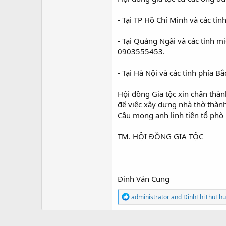
- Tại TP Hồ Chí Minh và các 
- Tại Quảng Ngãi và các tỉnh 
0903555453.
- Tại Hà Nội và các tỉnh phía
Hội đồng Gia tộc xin chân thà
để việc xây dựng nhà thờ thành
Cầu mong anh linh tiên tổ phò
TM. HỘI ĐỒNG GIA TỘC
Đinh Văn Cung
R
administrator
and
DinhThiThuThu
e
a
c