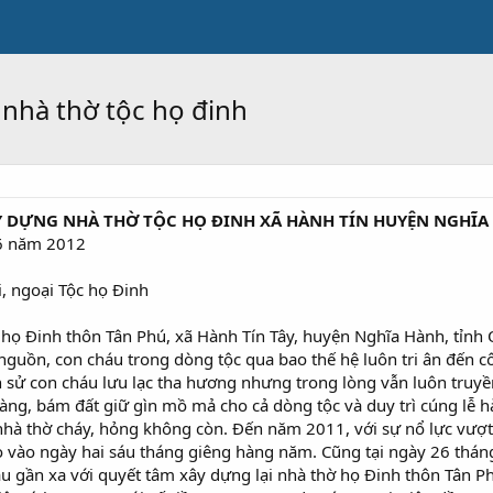
nhà thờ tộc họ đinh
Y DỰNG NHÀ THỜ TỘC HỌ ĐINH XÃ HÀNH TÍN HUYỆN NGHĨA
06 năm 2012
i, ngoại Tộc họ Đinh
c họ Đinh thôn Tân Phú, xã Hành Tín Tây, huyện Nghĩa Hành, tỉnh
nguồn, con cháu trong dòng tộc qua bao thế hệ luôn tri ân đến côn
h sử con cháu lưu lạc tha hương nhưng trong lòng vẫn luôn truy
làng, bám đất giữ gìn mồ mả cho cả dòng tộc và duy trì cúng lễ 
t nhà thờ cháy, hỏng không còn. Đến năm 2011, với sự nổ lực vượt 
 vào ngày hai sáu tháng giêng hàng năm. Cũng tại ngày 26 thán
u gần xa với quyết tâm xây dựng lại nhà thờ họ Đinh thôn Tân Ph