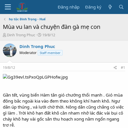
Đăng nhập
Đăng ký
họ tộc Đinh Trọng - Huế
Mùa vu lan và chuyện đàn gà mẹ con
T
N
Dinh Trong Phuc
19/8/12
h
g
r
à
Dinh Trong Phuc
e
y
Moderator
Staff member
a
b
d
ắ
s
t
19/8/12
#1
t
đ
a
ầ
r
u
t
e
Gần tết, vùng biển Hàm tân gió chướng thổi mạnh . Gió mùa
r
đông bắc ngoài kia vào đem theo không khí hanh khô. Ngư
dân úp thúng , vá lưới chờ thời. Nông dân cũng chắng có việc
gì làm . Trời khô hạn đất khô cằn nham nhở lác đác vài bụi cỏ
cháy khô hay vài gốc sắn thu hoạch xong nằm ngổn ngang
trơ rễ.