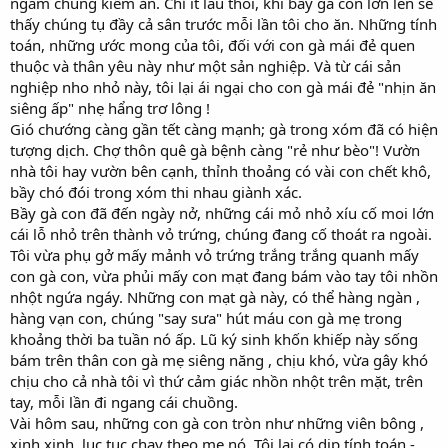
ngắm chúng kiếm ăn. Chỉ ít lâu thôi, khi bầy gà con lớn lên sẽ
thấy chúng tụ đầy cả sân trước mỗi lần tôi cho ăn. Những tính
toán, những ước mong của tôi, đối với con gà mái đẻ quen
thuộc và thân yêu này như một sản nghiệp. Và từ cái sản
nghiệp nho nhỏ này, tôi lại ái ngại cho con gà mái đẻ "nhịn ăn
siêng ấp" nhẹ hẩng trơ lông !
Gió chướng càng gần tết càng mạnh; gà trong xóm đã có hiện
tượng dịch. Chợ thôn quê gà bệnh càng "rẻ như bèo"! Vườn
nhà tôi hay vườn bên cạnh, thỉnh thoảng có vài con chết khô,
bầy chó đói trong xóm thi nhau giành xác.
Bầy gà con đã đến ngày nở, những cái mỏ nhỏ xíu cố moi lớn
cái lỗ nhỏ trên thành vỏ trứng, chúng đang cố thoát ra ngoài.
Tôi vừa phụ gở mấy mảnh vỏ trứng trắng trắng quanh mấy
con gà con, vừa phủi mấy con mạt đang bám vào tay tôi nhồn
nhột ngứa ngáy. Những con mạt gà này, có thể hàng ngàn ,
hàng vạn con, chúng "say sưa" hút máu con gà mẹ trong
khoảng thời ba tuần nó ấp. Lũ ký sinh khốn khiếp này sống
bám trên thân con gà mẹ siêng năng , chịu khó, vừa gây khó
chịu cho cả nhà tôi vì thứ cảm giác nhồn nhột trên mặt, trên
tay, mỗi lần đi ngang cái chuồng.
Vài hôm sau, những con gà con tròn như những viên bông ,
xinh xinh, lục tục chạy theo mẹ nó. Tôi lại có dịp tính toán -