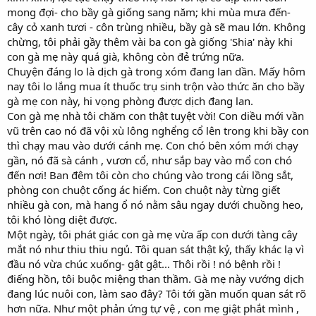
mong đợi- cho bầy gà giống sang năm; khi mùa mưa đến-
cây cỏ xanh tươi - côn trùng nhiều, bầy gà sẽ mau lớn. Không
chừng, tôi phải gầy thêm vài ba con gà giống 'Shia' này khi
con gà mẹ này quá già, không còn đẻ trứng nữa.
Chuyện đáng lo là dịch gà trong xóm đang lan dần. Mấy hôm
nay tôi lo lắng mua ít thuốc trụ sinh trộn vào thức ăn cho bầy
gà mẹ con này, hi vọng phòng được dịch đang lan.
Con gà mẹ nhà tôi chăm con thật tuyệt vời! Con diều mới vần
vũ trên cao nó đã vội xù lông nghểng cổ lên trong khi bầy con
thì chạy mau vào dưới cánh mẹ. Con chó bên xóm mới chạy
gần, nó đã sà cánh , vươn cổ, như sắp bay vào mổ con chó
đến nơi! Ban đêm tôi còn cho chúng vào trong cái lồng sắt,
phòng con chuột cống ác hiểm. Con chuột này từng giết
nhiều gà con, mà hang ổ nó nằm sâu ngay dưới chuồng heo,
tôi khó lòng diệt được.
Một ngày, tôi phát giác con gà mẹ vừa ấp con dưới tàng cây
mắt nó như thiu thiu ngủ. Tôi quan sát thật kỷ, thấy khác lạ vì
đầu nó vừa chúc xuống- gật gật... Thôi rồi ! nó bệnh rồi !
điếng hồn, tôi buộc miệng than thầm. Gà mẹ này vướng dịch
đang lúc nuôi con, làm sao đây? Tôi tới gần muốn quan sát rõ
hơn nữa. Như một phản ứng tự vệ , con mẹ giật phắt mình ,