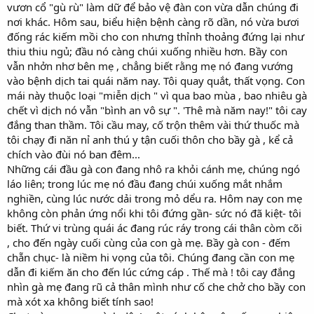
vươn cổ "gù rù" làm dữ để bảo vệ đàn con vừa dẫn chúng đi
nơi khác. Hôm sau, biểu hiện bệnh càng rõ dần, nó vừa bươi
đống rác kiếm mồi cho con nhưng thỉnh thoảng đứng lại như
thiu thiu ngủ; đầu nó càng chúi xuống nhiều hơn. Bầy con
vẫn nhởn nhơ bên mẹ , chẳng biết rằng mẹ nó đang vướng
vào bệnh dịch tai quái năm nay. Tôi quay quắt, thất vọng. Con
mái này thuộc loại "miễn dịch " vì qua bao mùa , bao nhiêu gà
chết vì dịch nó vẫn "bình an vô sự ". 'Thê mà năm nay!" tôi cay
đắng than thầm. Tôi cầu may, cố trộn thêm vài thứ thuốc mà
tôi chạy đi năn nỉ anh thú y tận cuối thôn cho bầy gà , kể cả
chích vào đùi nó ban đêm...
Những cái đầu gà con đang nhô ra khỏi cánh mẹ, chúng ngó
láo liên; trong lúc mẹ nó đầu đang chúi xuống mắt nhắm
nghiền, cùng lúc nước dải trong mỏ dểu ra. Hôm nay con mẹ
không còn phản ứng nổi khi tôi đứng gần- sức nó đã kiệt- tôi
biết. Thứ vi trùng quái ác đang rúc ráy trong cái thân còm cõi
, cho đến ngày cuối cùng của con gà mẹ. Bầy gà con - đếm
chẵn chục- là niềm hi vọng của tôi. Chúng đang cần con mẹ
dẫn đi kiếm ăn cho đến lúc cứng cáp . Thế mà ! tôi cay đắng
nhìn gà mẹ đang rũ cả thân mình như cố che chở cho bầy con
mà xót xa không biết tính sao!