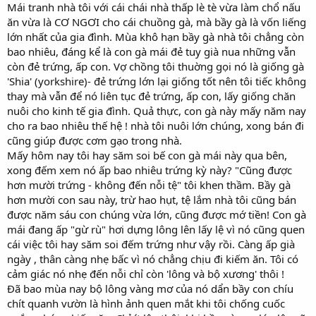
Mái tranh nhà tôi với cái chái nhà thấp lè tè vừa làm chổ nấu
ăn vừa là CƠ NGƠI cho cái chuồng gà, mà bầy gà là vốn liếng
lớn nhất của gia đình. Mùa khô hạn bầy gà nhà tôi chẳng còn
bao nhiêu, đáng kể là con gà mái đẻ tuy già nua những vẫn
còn đẻ trứng, ấp con. Vợ chồng tôi thuờng gọi nó là giống gà
'Shia' (yorkshire)- đẻ trứng lớn lại giống tốt nên tôi tiếc không
thay mà vẫn để nó liên tục đẻ trứng, ấp con, lấy giống chăn
nuôi cho kinh tế gia đình. Quả thực, con gà này mấy năm nay
cho ra bao nhiêu thế hệ ! nhà tôi nuôi lớn chúng, xong bán đi
cũng giúp được cơm gạo trong nhà.
Mấy hôm nay tôi hay săm soi bế con gà mái này qua bên,
xong đếm xem nó ấp bao nhiêu trứng kỳ này? "Cũng được
hơn mười trứng - không đến nỗi tệ" tôi khen thầm. Bầy gà
hơn mười con sau này, trừ hao hụt, tệ lắm nhà tôi cũng bán
được năm sáu con chúng vừa lớn, cũng được mớ tiền! Con gà
mái đang ấp "gừ rù" hơi dựng lông lên lấy lệ vì nó cũng quen
cái việc tôi hay săm soi đếm trứng như vậy rồi. Càng ấp già
ngày , thân càng nhẹ bấc vì nó chẳng chịu đi kiếm ăn. Tôi có
cảm giác nó nhẹ đến nỗi chỉ còn 'lông và bộ xương' thôi !
Đã bao mùa nay bộ lông vàng mơ của nó dẩn bầy con chíu
chít quanh vườn là hình ảnh quen mắt khi tôi chống cuốc