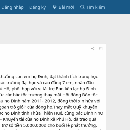
Đăng nhập
Đăng ký
Bài mới
Tìm kiếm
#1
thưởng con em họ Đinh, đạt thành tích trong học
 các trường đại học và cao đẳng 7 em, nhân đầu
ồ, phối hợp với vị tài trợ Ban liên lạc họ Đinh
hức các bác tộc trưởng thay mặt Hội đồng Bổn tộc
cháu họ Đinh năm 2011- 2012, đồng thời xin hứa với
ngoan trò giỏi” của dòng họ.Thay mặt Quỹ khuyến
lạc họ Đinh tỉnh Thừa Thiên Huế, cùng bác Đinh Như
- Khuyến tài của họ Đinh xã Phú Hồ, đã trao quà
trợ số tiền 5.000.000đ cho buổi lễ phát thưởng.