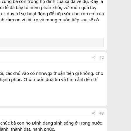
 cùng bà con trong họ đinh của xã đã về dự. Đây là
i lễ đã bày tỏ niềm phấn khởi, với món quà tuy
ục duy trì sự hoạt động để tiếp sức cho con em của
nh cảm ơn vị tài trợ và mong muốn tiếp sau sẽ có
#2
i, các chú vào có nhnwgx thuận tiện gì không. Cho
hạnh phúc. Chú muốn đưa tin và hình ảnh lên thì
#3
 chúc bà con họ Đinh đang sinh sống ở Trong nước
 lành, thành đạt, hạnh phúc.