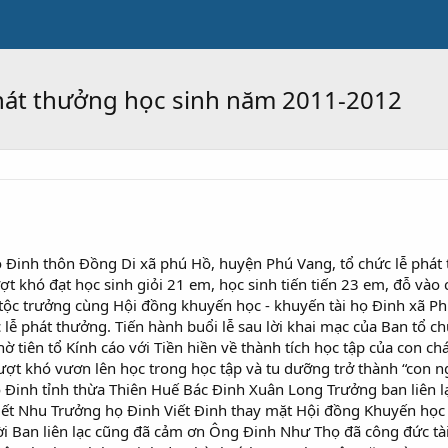
phát thưởng học sinh năm 2011-2012
 Đinh thôn Đồng Di xã phú Hồ, huyện Phú Vang, tổ chức lễ phát 
 khó đạt học sinh giỏi 21 em, học sinh tiến tiến 23 em, đỗ vào
 trưởng cùng Hội đồng khuyến học - khuyến tài họ Đinh xã Phú H
 lễ phát thưởng. Tiến hành buổi lễ sau lời khai mạc của Ban tổ c
ờ tiên tổ Kính cáo với Tiền hiền về thành tích học tập của con 
vượt khó vươn lên học trong học tập và tu dưỡng trở thành “con 
họ Đinh tỉnh thừa Thiên Huế Bác Đinh Xuân Long Trưởng ban liên 
iết Nhu Trưởng họ Đinh Viết Đinh thay mặt Hội đồng Khuyến học 
i Ban liên lạc cũng đã cảm ơn Ông Đinh Như Thọ đã công đức tài 