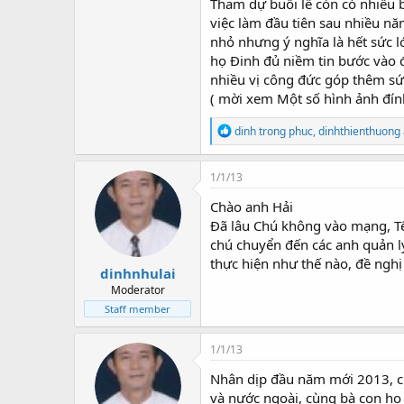
Tham dự buổi lễ còn có nhiều b
việc làm đầu tiên sau nhiều n
nhỏ nhưng ý nghĩa là hết sức 
họ Đinh đủ niềm tin bước vào đ
nhiều vị công đức góp thêm sứ
( mời xem Một số hình ảnh đín
R
dinh trong phuc
,
dinhthienthuong
e
a
c
1/1/13
t
i
Chào anh Hải
o
Đã lâu Chú không vào mạng, Tế
n
chú chuyển đến các anh quản l
s
:
thực hiện như thế nào, đề ngh
dinhnhulai
Moderator
Staff member
1/1/13
Nhân dịp đầu năm mới 2013, ch
và nước ngoài, cùng bà con họ Đ