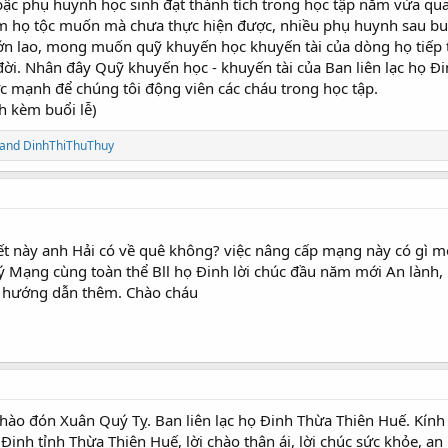
ậc phụ huynh học sinh đạt thành tích trong học tập năm vừa qua
ăm họ tộc muốn mà chưa thực hiện được, nhiều phụ huynh sau buổ
lớn lao, mong muốn quỹ khuyến học khuyến tài của dòng họ tiếp t
ời. Nhân đây Quỹ khuyến học - khuyến tài của Ban liên lạc họ Đi
c mạnh để chúng tôi động viên các cháu trong học tập.
h kèm buổi lễ)
and
DinhThiThuThuy
t này anh Hải có về quê không? việc nâng cấp mạng này có gì mớ
ý Mạng cùng toàn thể Bll họ Đinh lời chúc đầu năm mới An lành, 
ị hướng dẫn thêm. Chào cháu
ào đón Xuân Quý Tỵ. Ban liên lạc họ Đinh Thừa Thiên Huế. Kính
inh tỉnh Thừa Thiên Huế, lời chào thân ái, lời chúc sức khỏe, an