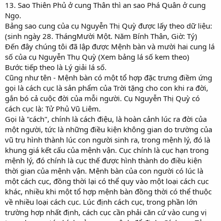
13. Sao Thiên Phủ ở cung Thân thì an sao Phá Quân ở cung
Ngọ.
Bảng sao cung của cụ Nguyễn Thị Quỳ được lấy theo dữ liệu:
(sinh ngày 28. ThángMười Một. Năm Bính Thân, Giờ: Tý)
Đến đây chúng tôi đã lập được Mệnh bàn và mười hai cung lá
số của cụ Nguyễn Thụ Quỳ (Xem bảng lá số kem theo)
Bước tiếp theo là Lý giải lá số.
Cũng như tên - Mệnh bàn có một tổ hợp đặc trưng điềm ứng
gọi là cách cục là sản phẩm của Trời tặng cho con khi ra đời,
gắn bó cả cuộc đời của mỗi người. Cụ Nguyễn Thị Quỳ có
cách cục là: Tử Phủ Vũ Liêm.
Gọi là "cách", chính là cách điệu, là hoàn cảnh lúc ra đời của
một người, tức là những điều kiện không gian do trường của
vũ trụ hình thành lúc con người sinh ra, trong mệnh lý, đó là
khung giá kết cấu của mệnh vận. Cục chính là cục hạn trong
mệnh lý, đó chính là cục thế được hình thành do điều kiện
thời gian của mệnh vận. Mệnh bàn của con người có lúc là
một cách cục, đồng thời lại có thể quy vào một loại cách cục
khác, nhiều khi một tổ hợp mệnh bàn đồng thời có thể thuộc
về nhiều loại cách cục. Lúc định cách cục, trong phần lớn
trường hợp nhất định, cách cục cần phải căn cứ vào cung vị