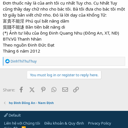
Đơn thuốc này là của anh tôi cụ nhất Tuy cho. Cụ Nhất Tuy
cũng thầy dạy chữ nho cho bác tôi. Bà tôi đưa cho bác tôi một
tờ giấy bản viết chữ nho. Đó là lời dạy của Khổng Tử:
富貴不能淫 Phú quí bất năng dâm
貧賤不能迻 Bần tiện bất năng di
(*) Ảnh tư liệu của ông Đinh Quang Nhu (Đông An, XT, NĐ)
BTV.Vũ Thanh Nhàn
Theo nguồn Đinh Đức Đạt
Tháng 6 năm 2012
R
DinhThiThuThuy
e
a
c
You must log in or register to reply here.
t
i
o
Facebook
X (Twitter)
Pinterest
WhatsApp
Email
Link
Share:
n
s
:
họ Đinh Đông An - Nam Định
Default
Liên hệ với Chúng tôi
Điều khoản & Quy định
Privacy Policy
R