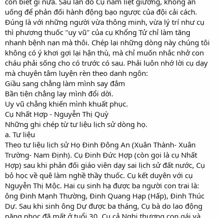
còn biết gì nữa. Sau lần đó Cụ nằm liệt giường, không ăn
uống để phản đối hành động bạo ngược của đội cải cách.
Đúng là với những người vừa thông minh, vừa lý trí như cụ
thì phương thuốc "uy vũ" của cụ Khổng Tử chỉ làm tăng
nhanh bệnh nạn mà thôi. Chép lại những dòng này chúng tôi
không có ý khơi gợi lại hận thù, mà chỉ muốn nhắc nhở con
cháu phải sống cho có trước có sau. Phải luôn nhớ lời cụ dạy
mà chuyên tâm luyện rèn theo danh ngôn:
Giầu sang chẳng làm mình say đắm
Bần tiện chẳng lay mình đổi dời.
Uy vũ chẳng khiến mình khuất phục.
Cụ Nhất Hợp - Nguyễn Thị Quỳ
Những ghi chép từ tư liệu lịch sử dòng họ.
a. Tư liệu
Theo tư liệu lịch sử Họ Đinh Đông An (Xuân Thành- Xuân
Trường- Nam Định). Cụ Đinh Đức Hợp (còn gọi là cụ Nhất
Hợp) sau khi phản đối giáo viên dạy sai lịch sử đất nước, Cụ
bỏ học về quê làm nghề thầy thuốc. Cụ kết duyên với cụ
Nguyễn Thị Mộc. Hai cụ sinh hạ được ba người con trai là:
ông Đinh Mạnh Thường, Đinh Quang Hạp (Hấp), Đinh Thúc
Dự. Sau khi sinh ông Dự được ba tháng, Cụ bà do lao động
nặng nhọc đã mất ở tuổi 30. Cụ cả Nghị thương con gái và