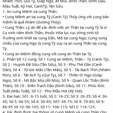
Nhâm Thìn, Quí Tỵ, Giáp Ngọ, Ất Mùi, Bính Thân, Đinh Dậu,
Mậu Tuất, Kỷ Hợi, CanhTý, Tân Sửu.
1. An cung Mệnh và cung Thân:
• Cung Mệnh an tại cung Tý (Canh Tý) Thủy ứng với cung bản
mệnh là quẻ Khảm (Dương Thủy).
• Cung Thân: Lý do để xác định việc an Thân tại cung Tý là vì
Cụ sinh năm Bính Thân, thuộc Hỏa lục cục vòng sinh tử
Trường sinh khởi tại cung Dần, Mộ tại cung Ngọ; Cung xung
chiếu của cung Ngọ là cung Tý suy ra an cung Thân tại cung
Tý.
• Cung an Mệnh đồng cung với cung an Thân tại Tý.
2. Phân bố 12 cung: Số 1 Cung an Mệnh, Thân – Tý (Canh Tý),
Số 2 - Huynh Đệ Sửu (Tân Sửu), Số 3 - Phu Thê Dần (Canh
Dần), Số 4 - Tử tức Mão (Tân Mão), Số 5 - Tài Bạch Thìn (Nhâm
thìn), Số 6 - Tật Ách Tỵ (Quí Tỵ), Số 7 - Thiên Di Ngọ (Giáp
Ngọ), Số 8 - Nô Bộc Mùi (Ất Mùi), Số 9 - Quan Lộc Thân (Bính
Thân), Số 10 - Điền Trạch Dậu (Đinh Dậu), Số 11- Phúc Đức
Tuất (Mậu Tuất), Số 12 - Phụ Mẫu Hợi (Kỷ Hợi).
3. Đại hạn: Số1: 6-15 tuổi; Số 2: 16-25; Số 3: 26-35; Số 4: 36-
45; Số 5: 46-55; Số 6: 56-65; Số7: 66-75; Số 8: 76-85; Số 9:
86-95 Số 10: 96-105; Số 11: 106-115; Số12: 116-125.
4. Xác định được hai thông số cung Mệnh và cung Thân cho