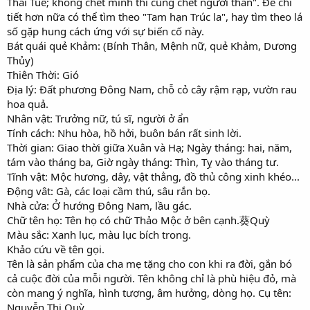
Thái Tuế; không chết mình thì cũng chết người thân". Để chi
tiết hơn nữa có thể tìm theo "Tam hạn Trúc la", hay tìm theo lá
số gặp hung cách ứng với sự biến cố này.
Bát quái quẻ Khảm: (Bính Thân, Mệnh nữ, quẻ Khảm, Dương
Thủy)
Thiên Thời: Gió
Địa lý: Đất phương Đông Nam, chỗ cỏ cây rậm rạp, vườn rau
hoa quả.
Nhân vật: Trưởng nữ, tú sĩ, người ở ẩn
Tính cách: Nhu hòa, hồ hởi, buôn bán rất sinh lời.
Thời gian: Giao thời giữa Xuân và Hạ; Ngày tháng: hai, năm,
tám vào tháng ba, Giờ ngày tháng: Thìn, Tỵ vào tháng tư.
Tĩnh vật: Mộc hương, dây, vật thẳng, đồ thủ công xinh khéo...
Động vât: Gà, các loại cầm thú, sâu rắn bọ.
Nhà cửa: Ở hướng Đông Nam, lầu gác.
Chữ tên họ: Tên họ có chữ Thảo Mộc ở bên cạnh.葵Quỳ
Màu sắc: Xanh lục, màu lục bích trong.
Khảo cứu về tên gọi.
Tên là sản phẩm của cha mẹ tặng cho con khi ra đời, gắn bó
cả cuộc đời của mỗi người. Tên không chỉ là phù hiệu đỏ, mà
còn mang ý nghĩa, hình tượng, âm hưởng, dòng họ. Cụ tên:
Nguyễn Thị Quỳ.