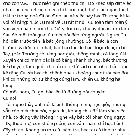
cho con v.v... Thực hiện ghi chép thu chi. Do khéo sắp đặt việc
nhà, chi tiêu tiết kiệm nên chỉ trong một thời gian ngắn tôn ti,
trật tự trong nhà đã ổn định lại. Về việc này bác Thường kể lại
với tôi rằng: "Lúc Cụ mới về Cụ rất ít nói. Cụ toàn tâm toàn ý
vào việc chăm nom chú Dự, vì lúc này chú ấy đói ăn, ốm lắm.
Sau đó một thời gian Cụ mới hỏi đến từng người. Người Cụ
hỏi đến trước tiên là bác (ông Thường). Có lẽ bác là con
trưởng và lớn tuổi nhất, bác bảo lúc đó bác được đi học chữ
Tây, (bác Thường có tiếng học giỏi, thông minh, cả tổng Cát
Xuyên chỉ có mình bác là có bằng Thành chung, bác thường
kể chuyện Tam quốc cho tôi nghe từ sách chữ nho) bác cũng
kể rằng Cụ với bác chỉ chênh nhau khoảng chục tuổi nên đôi
khi có những xử sự không đúng lắm, khiến Cụ không hài
lòng.
Có một hôm, Cụ gọi bác lên từ đường hỏi chuyện.
Cụ nói:
- Tôi nghe thầy anh nói là anh thông minh, học giỏi, nhưng
vẫn còn mải chơi bời, ngao du, không chịu để tâm vào việc
nhà, có đúng vậy không? Nghe vậy bác tôi phản ứng ngay:
- Dạ thưa mợ, con không dám, con vẫn chăm chỉ học hành
đấy chứ ạ! Không tin mợ cứ kiểm tra, bác tôi có tính tự phụ