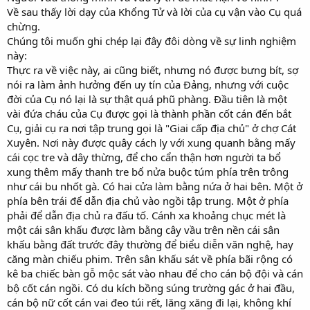
Về sau thấy lời dạy của Khổng Tử và lời của cụ vận vào Cụ quá
chừng.
Chúng tôi muốn ghi chép lại đây đôi dòng về sự linh nghiệm
này:
Thực ra về việc này, ai cũng biết, nhưng nó được bưng bít, sợ
nói ra làm ảnh hưởng đến uy tín của Đảng, nhưng với cuộc
đời của Cụ nó lại là sự thật quá phũ phàng. Đầu tiên là một
vài đứa cháu của Cụ được gọi là thành phần cốt cán đến bắt
Cụ, giải cụ ra nơi tập trung gọi là "Giai cấp địa chủ" ở chợ Cát
Xuyên. Nơi này được quây cách ly với xung quanh bằng mấy
cái cọc tre và dây thừng, để cho cẩn thận hơn người ta bổ
xung thêm mấy thanh tre bổ nửa buộc túm phía trên trông
như cái bu nhốt gà. Có hai cửa làm bằng nứa ở hai bên. Một ở
phía bên trái để dẫn địa chủ vào ngồi tập trung. Một ở phía
phải để dẫn địa chủ ra đấu tố. Cánh xa khoảng chục mét là
một cái sân khấu được làm bằng cây vầu trên nền cái sân
khấu bằng đất trước đây thường để biểu diễn văn nghệ, hay
căng màn chiếu phim. Trên sân khấu sát về phía bãi rộng có
kê ba chiếc bàn gỗ mộc sát vào nhau để cho cán bộ đội và cán
bộ cốt cán ngồi. Có du kích bồng súng trường gác ở hai đầu,
cán bộ nữ cốt cán vai đeo túi rết, lăng xăng đi lại, không khí