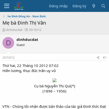
Đăng nhập
Đăng ký
họ Đinh Đông An - Nam Định
Mẹ bà Đinh Thị Vân
T
N
dinhducdat
25/10/12
h
g
r
à
dinhducdat
D
e
y
Guest
a
b
d
ắ
s
t
25/10/12
#1
t
đ
a
ầ
Thứ hai, 22 Tháng 10 2012 07:02
r
u
Hiền lương, thục đức trấn uy vũ
t
e
r
Cụ bà Nguyễn Thị Quì(*)
(1896 – 1956)
VTN - Chúng tôi nhận được bản thảo của tác giả Đinh Đức Đạt