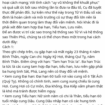
hoại cách mạng; Với tính cách "uy vũ không thể khuất phục"
và quá uất ức bởi sau những lần bị đưa ra đấu tố, Cụ đã tuyệt
thực để phản đối. Sự kiện như thế này trong Tử Vi Đẩu số xác
định là hoàn cảnh và môi trường có sự thay đổi lớn nên là
thời điểm quan trọng làm thay đổi vận mệnh. Nói khác đi là
phải xét đến tam hợp Đại hạn, Tiểu han, Lưu niên.
Để an được vị trí các sao trong hệ thống sao Tử Vi và hệ thống
sao Thiên Phủ, chúng ta có thể chọn theo một trong hai cách
dưới đây:
Cách 1:
Theo ghi chép trên, cụ gặp hạn và mất ngày 23 tháng 4 năm
Bính Thân, ngày Can chi: Ngày Kỷ Hợi, tháng Quí Tỵ, năm
Bính Thân. Điềm ứng với hạn: "Tam hạn Trúc la". Ba hạn Trúc
la tức là các cung tam hợp đại hạn, tiểu han, lưu niên gặp phải
ba hung tinh Sát, Phá, Lang nên có thay đổi về mệnh.
• Xem cung Đại hạn: Đại hạn 60 tuổi rơi vào cung số 6 Tật Ách
(Quý Tỵ). Không có chính tinh, xem cung xung chiếu là cung
Hợi. Cung Hợi có Cự môn, Địa không, Địa Kiếp xâm phạm thật
là khó mà tránh được hiểm nguy.
• Xem cung Tiểu hạn: Nữ sinh năm có chi là Thân, tiểu hạn 60
tuổi nhập cung Dậu. Cung Dậu nhập hạn có các hung tinh