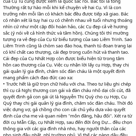
của Cụ Tú cũng được xem là quốc sắc rồi. Bác tôi là tổng
Thường rất tự hào mỗi khi kể chuyện về hai Cụ. Vì là con
trưởng nên mỗi lần có khách bác đều được tiếp xã giao. Bác
có nhận xét là tuy hai cụ có chênh nhau về tuổi nhưng thoáng
nhìn cứ như một cặp đôi hoàn hảo, các Cụ đẹp cả về hương
sắc (ý nói về cả hình thức và tâm hồn). Chúng tôi thì mường
tượng ra vẻ đẹp của Cụ từ biểu tượng của sao Liêm Trinh. Sao
Liêm Trinh cũng là chòm sao đào hoa, thanh tú đoan trang lại
có khí chất cao thượng, cái đẹp trong cuốn hút và thanh tao.
Cái đẹp của Cụ Nhất Hợp còn được biểu hiện từ trong tâm
hồn cao thượng của Cụ. Việc cụ nhận lời lấy cụ Hợp, thay chị
gái quản lý gia đình, chăm sóc đàn cháu là một quyết định
mang phẩm cách đạo đức cao xa:
• Trước hết là giữ trọn chữ hiếu với cha. Theo tư liệu ghi chép
thì cụ cả Nghị thương con gái và đàn cháu nhỏ dại côi cút, đã
quyết định gả con gái út là Nguyễn Thị Quỳ cho cụ Hợp, Cụ
Quỳ thay chị gái quản lý gia đình, chăm sóc đàn cháu. Thời đó
việc dựng vợ, gả chồng cho con cái chủ yếu dựa vào quyết
định của cha mẹ và quan niệm "môn đăng, hậu đối". Xét ra từ
đời cụ Mẫn Cấp, cụ Nhất Hợp, sau đến đời ông Dự... đều chọn
thông gia với các gia đình nhà nho, hay người thân của các
nho sinh đậu nhất, nhì trường phủ. Vì thế các nàng dâu đều