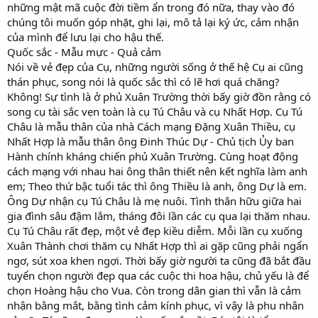
những mật mã cuộc đời tiềm ẩn trong đó nữa, thay vào đó
chúng tôi muốn góp nhặt, ghi lại, mô tả lại ký ức, cảm nhận
của mình để lưu lại cho hậu thế.
Quốc sắc - Mẫu mực - Quả cảm
Nói về vẻ đẹp của Cụ, những người sống ở thế hệ Cụ ai cũng
thán phục, song nói là quốc sắc thì có lẽ hơi quá chăng?
Không! Sự tình là ở phủ Xuân Trường thời bấy giờ đồn rằng có
song cụ tài sắc vẹn toàn là cụ Tú Châu và cụ Nhất Hợp. Cụ Tú
Châu là mẫu thân của nhà Cách mạng Đặng Xuân Thiều, cụ
Nhất Hợp là mẫu thân ông Đinh Thúc Dự - Chủ tịch Ủy ban
Hành chính kháng chiến phủ Xuân Trường. Cùng hoạt động
cách mạng với nhau hai ông thân thiết nên kết nghĩa làm anh
em; Theo thứ bậc tuổi tác thì ông Thiều là anh, ông Dự là em.
Ông Dự nhận cụ Tú Châu là mẹ nuôi. Tình thân hữu giữa hai
gia đình sâu đậm lắm, tháng đôi lần các cụ qua lại thăm nhau.
Cụ Tú Châu rất đẹp, một vẻ đẹp kiều diễm. Mỗi lần cụ xuống
Xuân Thành chơi thăm cụ Nhất Hợp thì ai gặp cũng phải ngẩn
ngơ, sút xoa khen ngợi. Thời bấy giờ người ta cũng đã bắt đầu
tuyển chọn người đẹp qua các cuộc thi hoa hậu, chủ yếu là để
chọn Hoàng hậu cho Vua. Còn trong dân gian thì vẫn là cảm
nhận bằng mắt, bằng tình cảm kính phục, vì vậy là phu nhân