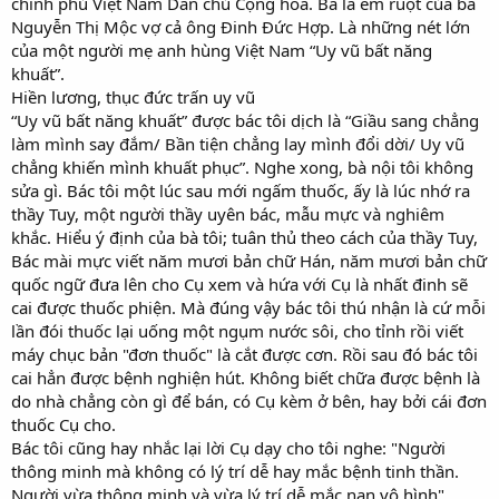
chính phủ Việt Nam Dân chủ Cộng hòa. Bà là em ruột của bà
Nguyễn Thị Mộc vợ cả ông Đinh Đức Hợp. Là những nét lớn
của một người mẹ anh hùng Việt Nam “Uy vũ bất năng
khuất”.
Hiền lương, thục đức trấn uy vũ
“Uy vũ bất năng khuất” được bác tôi dịch là “Giầu sang chẳng
làm mình say đắm/ Bần tiện chẳng lay mình đổi dời/ Uy vũ
chẳng khiến mình khuất phục”. Nghe xong, bà nội tôi không
sửa gì. Bác tôi một lúc sau mới ngấm thuốc, ấy là lúc nhớ ra
thầy Tuy, một người thầy uyên bác, mẫu mực và nghiêm
khắc. Hiểu ý định của bà tôi; tuân thủ theo cách của thầy Tuy,
Bác mài mực viết năm mươi bản chữ Hán, năm mươi bản chữ
quốc ngữ đưa lên cho Cụ xem và hứa với Cụ là nhất đinh sẽ
cai được thuốc phiện. Mà đúng vậy bác tôi thú nhận là cứ mỗi
lần đói thuốc lại uống một ngụm nước sôi, cho tỉnh rồi viết
máy chục bản "đơn thuốc" là cắt được cơn. Rồi sau đó bác tôi
cai hẳn được bệnh nghiện hút. Không biết chữa được bệnh là
do nhà chẳng còn gì để bán, có Cụ kèm ở bên, hay bởi cái đơn
thuốc Cụ cho.
Bác tôi cũng hay nhắc lại lời Cụ dạy cho tôi nghe: "Người
thông minh mà không có lý trí dễ hay mắc bệnh tinh thần.
Người vừa thông minh và vừa lý trí dễ mắc nạn vô hình".