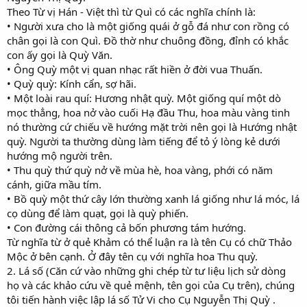
Theo Từ vị Hán - Việt thì từ Quì có các nghĩa chính là:
• Người xưa cho là một giống quái ở gỗ đá như con rồng có
chân gọi là con Quì. Đồ thờ như chuông đồng, đỉnh có khắc
con ấy gọi là Quỳ Văn.
• Ông Quỳ một vị quan nhạc rất hiền ở đời vua Thuấn.
• Quỳ quỳ: Kính cẩn, sợ hãi.
• Một loài rau quí: Hương nhật quỳ. Một giống quí một dò
mọc thẳng, hoa nở vào cuối Hạ đầu Thu, hoa màu vàng tinh
nó thường cứ chiếu về hướng mặt trời nên gọi là Hướng nhật
quỳ. Người ta thường dùng làm tiếng để tỏ ý lòng kẻ dưới
hướng mộ người trên.
• Thu quỳ thứ quỳ nở về mùa hè, hoa vàng, phới có năm
cánh, giữa mầu tím.
• Bồ quỳ một thứ cây lớn thường xanh lá giống như lá móc, lá
cọ dùng để làm quạt, gọi là quỳ phiến.
• Con đường cái thông cả bốn phương tám hướng.
Từ nghĩa từ ở quẻ Khảm có thể luận ra là tên Cụ có chữ Thảo
Mộc ở bên cạnh. Ở đây tên cụ với nghĩa hoa Thu quỳ.
2. Lá số (Căn cứ vào những ghi chép từ tư liệu lịch sử dòng
họ và các khảo cứu về quẻ mệnh, tên gọi của Cụ trên), chúng
tôi tiến hành việc lập lá số Tử Vi cho Cụ Nguyễn Thị Quỳ .