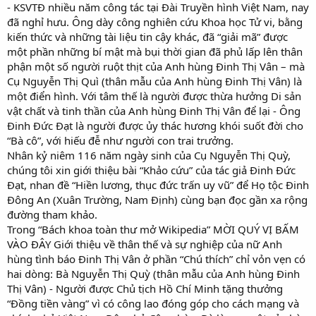
- KSVTĐ nhiều năm công tác tại Đài Truyền hình Việt Nam, nay
đã nghỉ hưu. Ông dày công nghiên cứu Khoa học Tử vi, bằng
kiến thức và những tài liệu tin cậy khác, đã “giải mã” được
một phần những bí mật mà bụi thời gian đã phủ lấp lên thân
phận một số người ruột thịt của Anh hùng Đinh Thị Vân – mà
Cụ Nguyễn Thị Quì (thân mẫu của Anh hùng Đinh Thị Vân) là
một điển hình. Với tâm thế là người được thừa hưởng Di sản
vật chất và tinh thần của Anh hùng Đinh Thị Vân để lại - Ông
Đinh Đức Đạt là người được ủy thác hương khói suốt đời cho
“Bà cô”, với hiếu đễ như người con trai trưởng.
Nhân kỷ niêm 116 năm ngày sinh của Cụ Nguyễn Thị Quỳ,
chúng tôi xin giới thiệu bài “Khảo cứu” của tác giả Đinh Đức
Đạt, nhan đề “Hiền lương, thục đức trấn uy vũ” để Họ tộc Đinh
Đông An (Xuân Trường, Nam Định) cùng bạn đọc gần xa rộng
đường tham khảo.
Trong “Bách khoa toàn thư mở Wikipedia” MỜI QUÝ VỊ BẤM
VÀO ĐÂY Giới thiệu về thân thế và sự nghiệp của nữ Anh
hùng tình báo Đinh Thị Vân ở phần “Chú thích” chỉ vỏn vẹn có
hai dòng: Bà Nguyễn Thị Quỳ (thân mẫu của Anh hùng Đinh
Thị Vân) - Người được Chủ tịch Hồ Chí Minh tặng thưởng
“Đồng tiền vàng” vì có công lao đóng góp cho cách mạng và