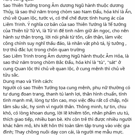
Sao Thiên Tướng trong Âm dương Ngũ hành thuộc dương
Thủy, là sao thứ năm trong chòm sao Nam Đẩu, hóa khí là Ấn,
chủ về Quan lộc, tước vị, có thể chế được tính hung ác của
Liêm Trinh. Ý nghĩa cơ bản của sao Thiên Tướng là Tể tướng
của Thiên tử Tử Vi, là Tử Vi đế tinh nắm giữ ấn ngọc, cho nên
hành sự thận trọng, lời nói phải từ tốn, cẩn thận, làm việc
công chính suy nghĩ thấu đáo, là nhân vật phò tá, lý tưởng ,
trợ thủ đắc lực trong chốn quan trường
Sao Liêm Trinh trong Âm dương Ngũ hành thuộc Âm Hỏa, là
sao thứ năm trong chòm Bắc Đẩu, hóa khí là "tù", "sát" ở
cung Quan lộc thì chủ về quan lộc, ở cung mệnh thì chủ về
tửu sắc.
Dung mạo và Tính cách:
Người có sao Thiên Tướng tọa cung mệnh, phụ nữ thường có
tư dung đoan trang, thanh tú lanh lợi, thân hình chuẩn, tính
tình mạnh mẽ, lòng tự tôn cao, mọi việc đều rất cố chấp, nội
tâm sâu sắc, hy sinh vì người thân. Thông minh, tự tin, chịu
khó, có lòng khoan dung, lời lẽ khiêm tốn, nhân phẩm ưu tú,
thích giao tiếp, nhiều bạn bè. Khi còn trẻ thì được nhiều người
khác hâm mộ, khi kết hôn thì toàn tâm tập trung vào việc gia
đình; Thay chồng nuôi dạy con cái, là người mẹ mẫu mực.