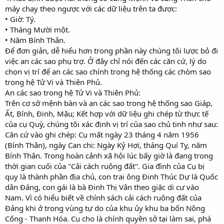
máy chạy theo ngược với các dữ liệu trên ta được:
• Giờ: Tý.
• Tháng Mười một.
• Năm Bính Thân.
Để đơn giản, dễ hiểu hơn trong phần này chúng tôi lược bỏ đi
việc an các sao phụ trợ. Ở đây chỉ nói đến các căn cứ, lý do
chọn vị trí để an các sao chính trong hệ thống các chòm sao
trong hệ Tử Vi và Thiên Phủ.
An các sao trong hệ Tử Vi và Thiên Phủ:
Trên cơ sở mệnh bàn và an các sao trong hệ thống sao Giáp,
Ất, Bính, Đinh, Mậu; Kết hợp với dữ liệu ghi chép từ thực tế
của cụ Quỳ, chúng tôi xác định vị trí của sao chủ tinh như sau:
Căn cứ vào ghi chép: Cụ mất ngày 23 tháng 4 năm 1956
(Bính Thân), ngày Can chi: Ngày Kỷ Hợi, tháng Quí Tỵ, năm
Bính Thân. Trong hoàn cảnh xã hội lúc bấy giờ là đang trong
thời gian cuối của "Cải cách ruộng đất". Gia đình của Cụ bị
quy là thành phần địa chủ, con trai ông Đinh Thúc Dự là Quốc
dân Đảng, con gái là bà Đinh Thị Vân theo giặc di cư vào
Nam. Vì có hiểu biết về chính sách cải cách ruộng đất của
Đảng khi ở trong vùng tự do của khu ủy khu ba bốn Nông
Cống - Thanh Hóa. Cụ cho là chính quyền sở tại làm sai, phá