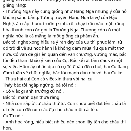
giảng rằng:
- Thường Nga này cũng giống như Hằng Nga nhưng ý của nó
không sáng bằng. Tương truyền Hằng Nga là vợ của Hậu
Nghệ, ăn cắp thuốc trường sinh, rồi chạy trốn vào mặt trăng
hóa thành con cóc gọi là Thường Nga. Thường còn có một
nghĩa nữa là cá măng là một giống cá phàm ăn.
Bác tôi nghe xong hiểu ra ý răn dạy của Cụ thì phục lắm, từ
đó trở đi về sự học hành là không dám múa rìu qua mắt thợ
nữa. Có vấn đề gì liên quan đến văn chương, vướng mắc, bác
tôi đều tham khảo ý kiến của Cụ. Bác kể rất tâm đắc về một
sự việc. Hôm ấy nhân dịp có cụ Tú Châu đến chơi, hai Cụ đang
đàm luận về chữ, nghĩa, bác tôi mạnh dạn nói với hai Cụ là:
- Thưa hai cụ! Con có việc xin thưa với hai cụ.
Thấy bác tôi ngập ngừng, bà tôi nói:
- Có việc gì anh trưởng cứ nói.
Bác tôi mạnh dạn thưa rằng:
- Nhà con sắp ở cữ cháu thứ tư. Con chưa biết đặt tên cháu là
gì nên con đến xin các Cụ cho cháu một cái tên.
Cụ Tú nói:
- Anh học rộng, hiểu biết nhiều nên chọn lấy tên cho cháu thì
hơn.