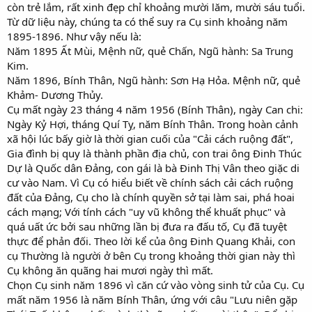
còn trẻ lắm, rất xinh đẹp chỉ khoảng mười lăm, mười sáu tuổi.
Từ dữ liệu này, chúng ta có thể suy ra Cụ sinh khoảng năm
1895-1896. Như vậy nếu là:
Năm 1895 Ất Mùi, Mệnh nữ, quẻ Chấn, Ngũ hành: Sa Trung
Kim.
Năm 1896, Bính Thân, Ngũ hành: Sơn Hạ Hỏa. Mệnh nữ, quẻ
Khảm- Dương Thủy.
Cụ mất ngày 23 tháng 4 năm 1956 (Bính Thân), ngày Can chi:
Ngày Kỷ Hợi, tháng Quí Tỵ, năm Bính Thân. Trong hoàn cảnh
xã hội lúc bấy giờ là thời gian cuối của "Cải cách ruộng đất",
Gia đình bị quy là thành phần địa chủ, con trai ông Đinh Thúc
Dự là Quốc dân Đảng, con gái là bà Đinh Thị Vân theo giặc di
cư vào Nam. Vì Cụ có hiểu biết về chính sách cải cách ruộng
đất của Đảng, Cụ cho là chính quyền sở tại làm sai, phá hoai
cách mạng; Với tính cách "uy vũ không thể khuất phục" và
quá uất ức bởi sau những lần bị đưa ra đấu tố, Cụ đã tuyệt
thực để phản đối. Theo lời kể của ông Đinh Quang Khải, con
cụ Thường là người ở bên Cụ trong khoảng thời gian này thì
Cụ không ăn quãng hai mươi ngày thì mất.
Chọn Cụ sinh năm 1896 vì căn cứ vào vòng sinh tử của Cụ. Cụ
mất năm 1956 là năm Bính Thân, ứng với câu "Lưu niên gặp