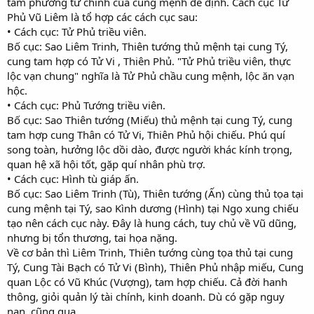
tam phương tứ chính của cung mệnh để định. Cách cục Tử
Phủ Vũ Liêm là tổ hợp các cách cục sau:
• Cách cục: Tử Phủ triều viên.
Bố cục: Sao Liêm Trinh, Thiên tướng thủ mệnh tại cung Tý,
cung tam hợp có Tử Vi , Thiên Phủ. "Tử Phủ triều viên, thực
lộc vạn chung" nghĩa là Tử Phủ chầu cung mệnh, lộc ăn vạn
hộc.
• Cách cục: Phủ Tướng triều viên.
Bố cục: Sao Thiên tướng (Miếu) thủ mệnh tại cung Tý, cung
tam hợp cung Thân có Tử Vi, Thiên Phủ hội chiếu. Phú quí
song toàn, hưởng lộc dồi dào, được người khác kính trọng,
quan hệ xã hội tốt, gặp quí nhân phù trợ.
• Cách cục: Hình tù giáp ấn.
Bố cục: Sao Liêm Trinh (Tù), Thiên tướng (Ấn) cùng thủ tọa tại
cung mệnh tại Tý, sao Kình dương (Hình) tại Ngọ xung chiếu
tạo nên cách cục này. Đây là hung cách, tuy chủ về Vũ dũng,
nhưng bị tổn thương, tai họa nặng.
Về cơ bản thì Liêm Trinh, Thiên tướng cùng tọa thủ tại cung
Tý, Cung Tài Bạch có Tử Vi (Bình), Thiên Phủ nhập miếu, Cung
quan Lộc có Vũ Khúc (Vượng), tam hợp chiếu. Cả đời hanh
thông, giỏi quản lý tài chính, kinh doanh. Dù có gặp nguy
nạn, cũng qua.