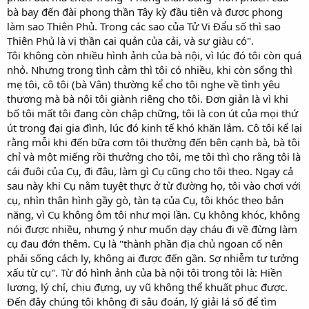
bà bay đến đài phong thần Tây kỳ đầu tiên và được phong
làm sao Thiên Phủ. Trong các sao của Tử Vi Đẩu số thì sao
Thiên Phủ là vị thần cai quản của cải, và sự giàu có".
Tôi không còn nhiều hình ảnh của bà nội, vì lúc đó tôi còn quá
nhỏ. Nhưng trong tình cảm thì tôi có nhiều, khi còn sống thì
mẹ tôi, cô tôi (bà Vân) thường kể cho tôi nghe về tình yêu
thương mà bà nội tôi giành riêng cho tôi. Đơn giản là vì khi
bố tôi mất tôi đang còn chập chững, tôi là con út của mọi thứ
út trong đại gia đình, lúc đó kinh tế khó khăn lắm. Cô tôi kể lại
rằng mỗi khi đến bữa cơm tôi thường đến bên cạnh bà, bà tôi
chỉ và một miếng rồi thưởng cho tôi, mẹ tôi thì cho rằng tôi là
cái đuôi của Cụ, đi đâu, làm gì Cụ cũng cho tôi theo. Ngay cả
sau này khi Cụ nằm tuyệt thực ở từ đường họ, tôi vào chơi với
cụ, nhìn thân hình gầy gò, tàn tạ của Cụ, tôi khóc theo bản
năng, vì Cụ không ôm tôi như mọi lần. Cụ không khóc, không
nói được nhiều, nhưng ý như muốn dạy cháu đi về đừng làm
cụ đau đớn thêm. Cụ là "thành phần địa chủ ngoan cố nên
phải sống cách ly, không ai được đến gần. Sợ nhiễm tư tưởng
xấu từ cụ". Từ đó hình ảnh của bà nội tôi trong tôi là: Hiền
lương, lý chí, chịu đựng, uy vũ không thể khuất phục được.
Đến đây chúng tôi không đi sâu đoán, lý giải lá số để tìm