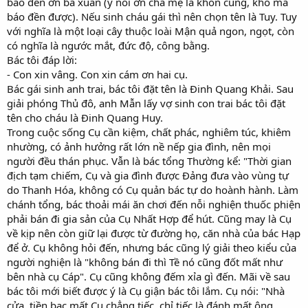
báo đền ơn ba xuân (ý nói ơn cha mẹ là khôn cùng, khó mà
báo đền được). Nếu sinh cháu gái thì nên chọn tên là Tuy. Tuy
với nghĩa là một loại cây thuộc loài Mận quả ngon, ngọt, còn
có nghĩa là ngước mắt, đức độ, công bằng.
Bác tôi đáp lời:
- Con xin vâng. Con xin cám ơn hai cụ.
Bác gái sinh anh trai, bác tôi đặt tên là Đinh Quang Khải. Sau
giải phóng Thủ đô, anh Mẫn lấy vợ sinh con trai bác tôi đặt
tên cho cháu là Đinh Quang Huy.
Trong cuộc sống Cụ cần kiệm, chất phác, nghiêm túc, khiêm
nhường, có ảnh hưởng rất lớn nề nếp gia đình, nên mọi
người đều thán phục. Vẫn là bác tổng Thường kể: "Thời gian
địch tạm chiếm, Cụ và gia đình được Đảng đưa vào vùng tự
do Thanh Hóa, không có Cụ quản bác tự do hoành hành. Làm
chánh tổng, bác thoải mái ăn chơi đến nỗi nghiện thuốc phiện
phải bán đi gia sản của Cụ Nhất Hợp để hút. Cũng may là Cụ
về kịp nên còn giữ lại được từ đường họ, căn nhà của bác Hạp
để ở. Cụ không hỏi đến, nhưng bác cũng lý giải theo kiểu của
người nghiện là "không bán đi thì Tề nó cũng đốt mất như
bên nhà cụ Cáp". Cụ cũng không đếm xỉa gì đến. Mãi về sau
bác tôi mới biết được ý là Cụ giận bác tôi lắm. Cụ nói: "Nhà
cửa, tiền bạc mất Cụ chẳng tiếc, chỉ tiếc là đánh mất ông