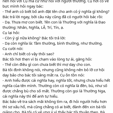
nên nói với Cụ mà cứ như nói với người thường. Cụ hơi có vẻ
bực mình hỏi ngay bác:
- Thế anh có biết bố anh đặt tên cho anh có ý nghĩa gì không?
Bác trả lời ngay, bởi câu này cũng đã có người hỏi bác rồi:
- Dạ. Thưa mợ con biết. Tên con là Thường với nghĩa là Đạo
thường: Nhân, Nghĩa, Lễ, Trí, Tín, ạ.
Cụ lại hỏi:
- Còn ý gì nữa không? Bác tôi trả lời:
- Dạ còn nghĩa là: Tầm thường, bình thường, như thường.
Cụ cười nói:
- Anh chỉ biết có vậy thôi sao?
Bác tôi hơi thẹn vì bị chạm vào lòng tự ái, gặng hỏi:
- Thế còn điều gì con chưa biết thì mợ dạy cho con.
Bà tôi định không nói, nhưng cũng không nên bỏ lỡ cơ hội
dạy bảo cho bác tôi sáng mắt ra. Cụ ôn tồn nói:
- Anh hiểu được cái nghĩa hay, nghĩa tốt, nhưng chưa hiểu hết
nghĩa của tên mình. Thường còn có nghĩa là đền, bù, như số
được chẳng bù cho số mất. Thường còn gọi là Thường Nga,
cái nghĩa này thì để anh tự hiểu.
Bác bảo về tra sách mãi không tìm ra, đi hỏi người hiểu hơn
thì sợ xấu hổ, mà cũng chẳng có ai biết, đành đến xin bà tôi
giảng cho. Bà tôi có vẻ ưng ý vì thấy bác tôi thuận theo. Bà