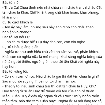
Bác tôi nói:
- Thưa Cụ! Cháu định nếu nhà cháu sinh cháu trai thì cháu đặt
tên cháu là Khải. Chữ Khải trong chữ khải hoàn, khải phong,
khải môn.
Cụ Tú cười khích lệ:
- Tên ấy hay lắm, nhưng sau này anh định cho cháu theo
nghiệp võ chăng?.
Bác tôi lại hỏi Cụ:
- Con chưa được hiểu Cụ dạy cho con, con xin nghe.
Cụ Tú Châu giảng giải:
- Nghĩa từ như anh hiểu chủ về tình cảm vui vẻ, phấn khích.
Khải còn có nghĩa nữa là mở mang, khai sáng nghĩa bóng của
nó là người thiện, người giỏi, theo tôi tên Khải với nghĩa này
hay hơn.
Bác tôi vâng lời:
- Con xin cám ơn cụ. Nếu cháu là gái thì đặt tên cháu là gì ạ?
Sau một hồi suy nghĩ, bà nội tôi chậm rãi nói:
- Theo ý tôi nếu sinh cháu trai thì đặt tên cháu là Huy. Chữ
Huy trong từ Xuân Huy để thuận với tên của anh cả Xuân
Mẫn. Xuân Huy ở đây lấy nghĩa từ câu thơ: "Thùy ngôn thốn
thảo tâm, báo đắc tam Xuân huy". Nghĩa là: Ai nói lòng tấc cỏ,