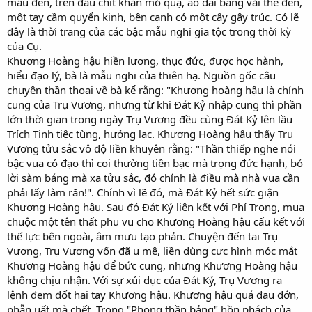
mầu đen, trên đầu chít khăn mỏ quạ, áo dài bằng vải the đen,
một tay cầm quyển kinh, bên cạnh có một cây gậy trúc. Có lẽ
đây là thời trang của các bậc mẫu nghi gia tộc trong thời kỳ
của Cụ.
Khương Hoàng hậu hiền lương, thục đức, được học hành,
hiểu đạo lý, bà là mẫu nghi của thiên hạ. Nguồn gốc câu
chuyện thần thoại về bà kể rằng: "Khương hoàng hậu là chính
cung của Trụ Vương, nhưng từ khi Đát Kỷ nhập cung thì phần
lớn thời gian trong ngày Trụ Vương đều cùng Đát Kỷ lên lầu
Trích Tinh tiệc tùng, hưởng lạc. Khương Hoàng hậu thấy Trụ
Vương tửu sắc vô độ liền khuyên rằng: "Thần thiếp nghe nói
bậc vua có đạo thì coi thường tiền bạc mà trọng đức hạnh, bỏ
lời sàm báng mà xa tửu sắc, đó chính là điều mà nhà vua cần
phải lấy làm răn!". Chính vì lẽ đó, mà Đát Kỷ hết sức giận
Khương Hoàng hậu. Sau đó Đát Kỷ liên kết với Phí Trọng, mua
chuộc một tên thất phu vu cho Khương Hoàng hậu cấu kết với
thế lực bên ngoài, âm mưu tạo phản. Chuyện đến tai Trụ
Vương, Trụ Vương vốn đã u mê, liền dùng cực hình móc mắt
Khương Hoàng hậu để bức cung, nhưng Khương Hoàng hậu
không chịu nhận. Với sự xúi dục của Đát Kỷ, Trụ Vương ra
lệnh đem đốt hai tay Khương hậu. Khương hậu quá đau đớn,
phẫn uất mà chết. Trong "Phong thần bảng" hồn phách của