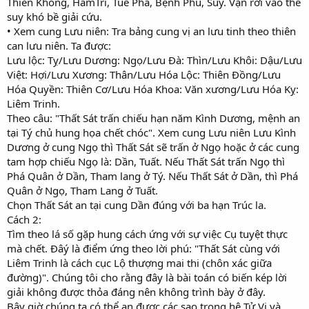
Thiên Không, HamTrì, Tuế Phá, Bệnh Phù, Suy. Vận rơi vào thế
suy khó bề giải cứu.
• Xem cung Lưu niên: Tra bảng cung vị an lưu tinh theo thiên
can lưu niên. Ta được:
Lưu lộc: Tỵ/Lưu Dương: Ngọ/Lưu Đà: Thìn/Lưu Khôi: Dậu/Lưu
Việt: Hợi/Lưu Xương: Thân/Lưu Hóa Lộc: Thiên Đồng/Lưu
Hóa Quyền: Thiên Cơ/Lưu Hóa Khoa: Văn xương/Lưu Hóa Kỵ:
Liêm Trinh.
Theo câu: "Thất Sát trấn chiếu hạn năm Kình Dương, mệnh an
tại Tý chủ hung họa chết chóc". Xem cung Lưu niên Lưu Kình
Dương ở cung Ngọ thì Thất Sát sẽ trấn ở Ngọ hoặc ở các cung
tam hợp chiếu Ngọ là: Dần, Tuất. Nếu Thất Sát trấn Ngọ thì
Phá Quân ở Dần, Tham lang ở Tý. Nếu Thất Sát ở Dần, thì Phá
Quân ở Ngọ, Tham Lang ở Tuất.
Chọn Thất Sát an tại cung Dần đúng với ba hạn Trúc la.
Cách 2:
Tìm theo lá số gặp hung cách ứng với sự việc Cụ tuyệt thực
mà chết. Đâý là điểm ứng theo lời phú: "Thất Sát cùng với
Liêm Trinh là cách cục Lộ thượng mai thi (chôn xác giữa
đường)". Chúng tôi cho rằng đây là bài toán có biến kép lời
giải không được thỏa đáng nên không trình bày ở đây.
Bây giờ chúng ta có thể an được các sao trong hệ Tử Vi và