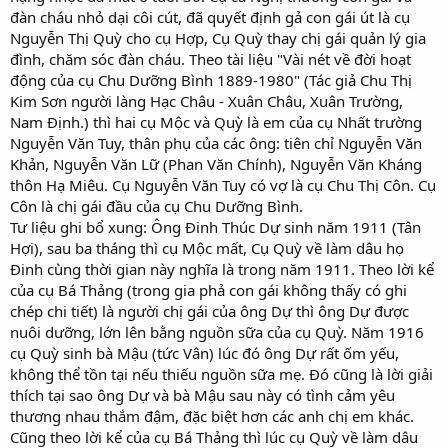
đàn cháu nhỏ dại côi cút, đã quyết định gả con gái út là cụ
Nguyễn Thị Quỳ cho cụ Hợp, Cụ Quỳ thay chị gái quản lý gia
đình, chăm sóc đàn cháu. Theo tài liệu "Vài nét về đời hoạt
động của cụ Chu Dưỡng Bình 1889-1980" (Tác giả Chu Thị
Kim Sơn người làng Hạc Châu - Xuân Châu, Xuân Trường,
Nam Định.) thì hai cụ Mộc và Quỳ là em của cụ Nhất trường
Nguyễn Văn Tuy, thân phụ của các ông: tiên chỉ Nguyễn Văn
Khản, Nguyễn Văn Lữ (Phan Văn Chính), Nguyễn Văn Kháng
thôn Hạ Miêu. Cụ Nguyễn Văn Tuy có vợ là cụ Chu Thị Côn. Cụ
Côn là chị gái đầu của cụ Chu Dưỡng Bình.
Tư liệu ghi bổ xung: Ông Đinh Thúc Dự sinh năm 1911 (Tân
Hợi), sau ba tháng thì cụ Mộc mất, Cụ Quỳ về làm dâu họ
Đinh cùng thời gian này nghĩa là trong năm 1911. Theo lời kể
của cụ Bá Thảng (trong gia phả con gái không thấy có ghi
chép chi tiết) là người chị gái của ông Dự thì ông Dự được
nuôi dưỡng, lớn lên bằng nguồn sữa của cụ Quỳ. Năm 1916
cụ Quỳ sinh bà Mậu (tức Vân) lúc đó ông Dự rất ốm yếu,
không thể tồn tại nếu thiếu nguồn sữa mẹ. Đó cũng là lời giải
thích tại sao ông Dự và bà Mậu sau này có tình cảm yêu
thương nhau thắm đậm, đặc biệt hơn các anh chị em khác.
Cũng theo lời kể của cụ Bá Thảng thì lúc cụ Quỳ về làm dâu