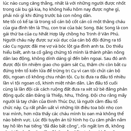
lúc nào cung căng thẳng, nhất là với những người được nhốt
trong cái bu gà kia, họ không hiểu hôm nay được nghe gì,
phải nói gì khi đứng trước bà con nông dân.
Mẹ tôi có kể lại là trong số cán bộ cốt cán có một thằng cháu
của gia đình tên là Thụ, con trai của bác Song. Bác Song là con
gái thứ ba của cụ Nhất Hợp lấy chồng họ Trịnh ở Văn Phú.
Người cháu này được sự xúi dục của cán bộ đội đứng ra tố
cáo Cụ ngược đãi mẹ vợ và bóc lột gia đình anh ta. Do thiếu
hiểu biết, anh ta cố gắng chứng tỏ mình là thành phần nông
dân lao động, không dính dáng gì đến bên ngoại. Sau đó anh
được đội tín nhiệm giao cho giám sát Cụ, thậm chi còn bắt cụ
đứng trên tổ kiến lửa để trừng trị Cụ vì can tội chửi cán bộ
đội, ngoan cố không chịu nhận tội. Cụ bị đưa ra đấu tố nhiều
lần vì tội ngoan cố, khinh miệt nhân dân. Lần đấu tố cuối
cùng là lần đội cải cách ruộng đất đưa ra xét sử bè đảng phản
động quốc dân Đảng là Thiếp, Nhu, Thống. Đội cho rằng mấy
người là tay chân của Đinh Thúc Dự, là người cầm đầu tổ
chức này. Cụ rất phẫn uất vì những lời điêu toa bôi nhọ con
trai mình, hơn nữa thấy các cháu mình bị oan mà không thể
nào bênh vực. Lúc đội tuyên án tử hình họ Cụ căm phẫn nắm
tay hô lên hai tiếng "đả đảo bất công", rồi ngất lịm đi, không