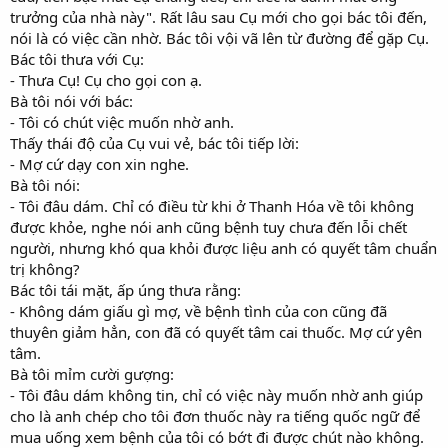
trưởng của nhà này". Rất lâu sau Cụ mới cho gọi bác tôi đến,
nói là có việc cần nhờ. Bác tôi vội vã lên từ đường để gặp Cụ.
Bác tôi thưa với Cụ:
- Thưa Cụ! Cụ cho gọi con ạ.
Bà tôi nói với bác:
- Tôi có chút việc muốn nhờ anh.
Thấy thái độ của Cụ vui vẻ, bác tôi tiếp lời:
- Mợ cứ dạy con xin nghe.
Bà tôi nói:
- Tôi đâu dám. Chỉ có điều từ khi ở Thanh Hóa về tôi không
được khỏe, nghe nói anh cũng bệnh tuy chưa đến lỗi chết
người, nhưng khó qua khỏi được liệu anh có quyết tâm chuẩn
trị không?
Bác tôi tái mặt, ấp úng thưa rằng:
- Không dám giấu gì mợ, về bệnh tình của con cũng đã
thuyên giảm hẳn, con đã có quyết tâm cai thuốc. Mợ cứ yên
tâm.
Bà tôi mỉm cười gượng:
- Tôi đâu dám không tin, chỉ có việc này muốn nhờ anh giúp
cho là anh chép cho tôi đơn thuốc này ra tiếng quốc ngữ để
mua uống xem bệnh của tôi có bớt đi được chút nào không.