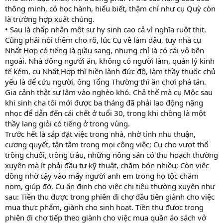
thông minh, có học hành, hiểu biết, thậm chí như cụ Quỳ còn
là trường hợp xuất chúng.
• Sau là chấp nhận một sự hy sinh cao cả vì nghĩa ruột thịt.
Cũng phải nói thêm cho rõ, lúc Cụ về làm dâu, tuy nhà cụ
Nhất Hợp có tiếng là giầu sang, nhưng chỉ là có cái vỏ bên
ngoài. Nhà đông người ăn, không có người làm, quản lý kinh
tế kém, cụ Nhất Hợp thì hiền lành đức độ, làm thầy thuốc chủ
yếu là để cứu người, ông Tổng Thường thì ăn chơi phá tán.
Gia cảnh thật sự lâm vào nghèo khó. Chả thế mà cụ Mộc sau
khi sinh cha tôi mới được ba tháng đã phải lao động nặng
nhọc để dẫn đến cái chết ở tuổi 30, trong khi chồng là một
thầy lang giỏi có tiếng ở trong vùng.
Trước hết là sắp đặt việc trong nhà, nhờ tính nhu thuận,
cương quyết, tận tâm trong mọi công việc; Cụ cho vượt thổ
trồng chuối, trồng trầu, những nông sản có thu hoạch thường
xuyên mà ít phải đầu tư kỹ thuật, chăm bón nhiều; Còn việc
đồng nhờ cậy vào mấy người anh em trong họ tộc chăm
nom, giúp đỡ. Cụ ấn định cho việc chi tiêu thường xuyên như
sau: Tiền thu được trong phiên đi chợ đầu tiên giành cho việc
mua thực phẩm, giành cho sinh hoạt. Tiền thu được trong
phiên đi chợ tiếp theo giành cho việc mua quần áo sách vở