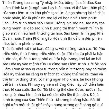
Thiên Tướng tọa cung Tý nhập Miếu, bổng lộc dồi dào. Sao
Liêm Trinh là một ngôi sao hay biến hóa. Vì thế làm thân phận
của sao Liêm Trinh khá phức tạp; lúc là họa nhưng lại có chút
phúc phận, lúc là phúc nhưng lại có họa nhiều hơn phúc.
Sao Liêm trinh thích sao Thiên Tướng. Nhưng hai sao này tọa
cung mệnh lại gặp sao Kình Dương thì thành mệnh "Hình tù
giáp ấn", nhiều hình thương tai họa. Sao Liêm Trinh gặp Phá
Quân, hoặc Thiên Phủ lại gặp Hỏa tinh thì dễ tìm đến phiền
não, tự tìm phiền phức.
Thật là mệnh số trời ban, đáng ra với những cách cục: Tử Phủ
triều viên, Phủ Tướng triều viên. Cuộc đời của Cụ phải là bậc
quốc sắc, thiên hương, phú quí tột bậc. Song, trời lại an bài
sao Hóa Kỵ vào mệnh của Cụ cùng sao Liêm Trinh. Hỡi ôi! Sao
Liêm Trinh là sao bị cầm tù trong bốn bức tường, nay có thêm
Hóa Kỵ thành lại càng bị thắt chặt, không thể mở ra, thân và
trái tim bị đóng chặt, có hàng ngàn khó khăn, tai họa không
thể tránh khỏi. Khi suy nghiệm những điều này với diễn biến
thực tế của cuộc đời Cụ, Tôi không thể cầm được nước mắt,
trong lệ nhòa hình ảnh bà nội tôi hiện lên thần tiên. Đó là
hình tượng của Sao Thiên Phủ - Khương hoàng hậu. Bà tôi
ngồi trên một chiếc ghế mây khung xương ghế bằng gỗ quí