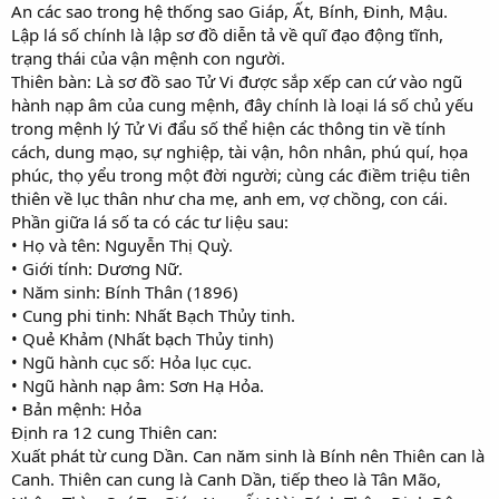
An các sao trong hệ thống sao Giáp, Ất, Bính, Đinh, Mậu.
Lập lá số chính là lập sơ đồ diễn tả về quĩ đạo động tĩnh,
trạng thái của vận mệnh con người.
Thiên bàn: Là sơ đồ sao Tử Vi được sắp xếp can cứ vào ngũ
hành nạp âm của cung mệnh, đây chính là loại lá số chủ yếu
trong mệnh lý Tử Vi đẩu số thể hiện các thông tin về tính
cách, dung mạo, sự nghiệp, tài vận, hôn nhân, phú quí, họa
phúc, thọ yểu trong một đời người; cùng các điềm triệu tiên
thiên về lục thân như cha mẹ, anh em, vợ chồng, con cái.
Phần giữa lá số ta có các tư liệu sau:
• Họ và tên: Nguyễn Thị Quỳ.
• Giới tính: Dương Nữ.
• Năm sinh: Bính Thân (1896)
• Cung phi tinh: Nhất Bạch Thủy tinh.
• Quẻ Khảm (Nhất bạch Thủy tinh)
• Ngũ hành cục số: Hỏa lục cục.
• Ngũ hành nạp âm: Sơn Hạ Hỏa.
• Bản mệnh: Hỏa
Định ra 12 cung Thiên can:
Xuất phát từ cung Dần. Can năm sinh là Bính nên Thiên can là
Canh. Thiên can cung là Canh Dần, tiếp theo là Tân Mão,