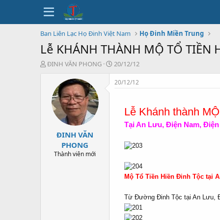
Ban Liên Lạc Họ Đinh Việt Nam
Họ Đinh Miền Trung
Lễ KHÁNH THÀNH MỘ TỔ TIỀN HI
T
N
ĐINH VĂN PHONG
20/12/12
h
g
r
à
20/12/12
e
y
a
b
d
ắ
Lễ Khánh thành M
s
t
Tại An Lưu, Điện Nam, Điệ
t
đ
ĐINH VĂN
a
ầ
r
u
PHONG
t
Thành viên mới
e
r
Mộ Tổ Tiền Hiền Đinh Tộc tại 
Từ Đường Đinh Tộc
tại An Lưu,