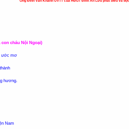
Ông Đinh Văn Khanh UVTT của HĐGT Đinh An Lưu phát biểu và đọ
on cháu Nội Ngoại)
n ước mơ
thành
ng hương.
iện Nam