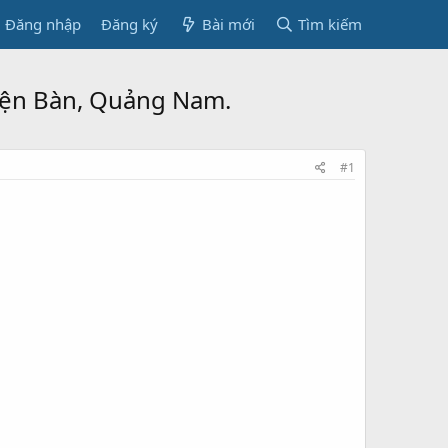
Đăng nhập
Đăng ký
Bài mới
Tìm kiếm
iện Bàn, Quảng Nam.
#1