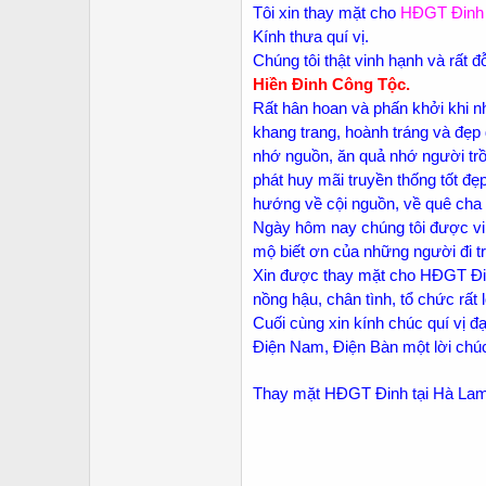
Tôi xin thay mặt cho
HĐGT Đinh 
Kính thưa quí vị.
Chúng tôi thật vinh hạnh và rất
Hiền Đinh Công Tộc.
Rất hân hoan và phấn khởi khi nh
khang trang, hoành tráng và đẹp
nhớ nguồn, ăn quả nhớ người trồ
phát huy mãi truyền thống tốt đ
hướng về cội nguồn, về quê cha đ
Ngày hôm nay chúng tôi được vi
mộ biết ơn của những người đi tr
Xin được thay mặt cho HĐGT Đin
nồng hậu, chân tình, tổ chức rất 
Cuối cùng xin kính chúc quí vị 
Điện Nam, Điện Bàn một lời chúc
Thay mặt HĐGT Đinh tại Hà Lam