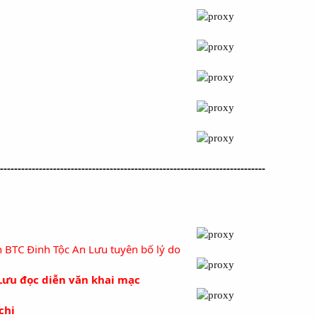
---------------------------------------------------------------------------
G
n BTC Đinh Tộc An Lưu tuyên bố lý do
ưu đọc diễn văn khai mạc
chi