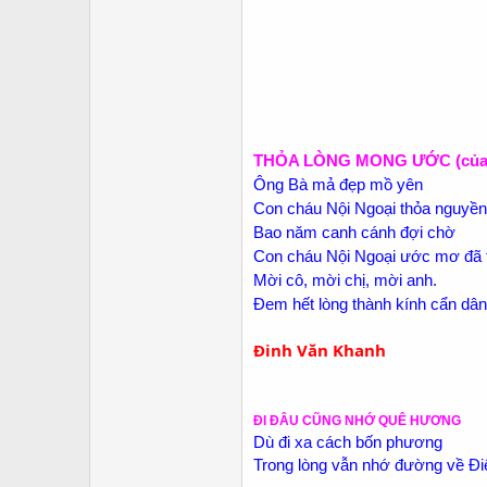
THỎA LÒNG MONG ƯỚC (của c
Ông Bà mả đẹp mồ yên
Con cháu Nội Ngoại thỏa nguyề
Bao năm canh cánh đợi chờ
Con cháu Nội Ngoại ước mơ đã 
Mời cô, mời chị, mời anh.
Đem hết lòng thành kính cẩn dâ
Đinh Văn Khanh
ĐI ĐÂU CŨNG NHỚ QUÊ HƯƠNG
Dù đi xa cách bốn phương
Trong lòng vẫn nhớ đường về Đ