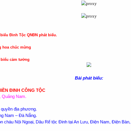
biểu Đinh Tộc QNĐN phát biểu.
ng hoa chúc mừng
t biểu cảm tưởng
Bài phát biểu:
 HIỀN ĐINH CÔNG TỘC
n, Quảng Nam.
nh quyền địa phương.
ảng Nam – Đà Nẵng.
on cháu Nội Ngoại, Dâu Rể tộc Đinh tại An Lưu, Điện Nam, Điện Bàn