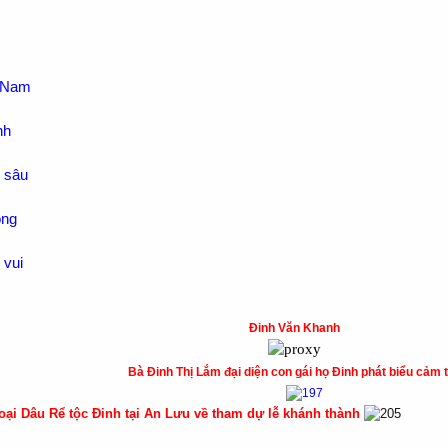
n Nam
nh
 sâu
òng
 vui
Đinh Văn Khanh
Bà Đinh Thị Lắm đại diện con gái họ Đinh phát biểu cảm
ại Dâu Rể tộc Đinh tại An Lưu về tham dự lễ khánh thành