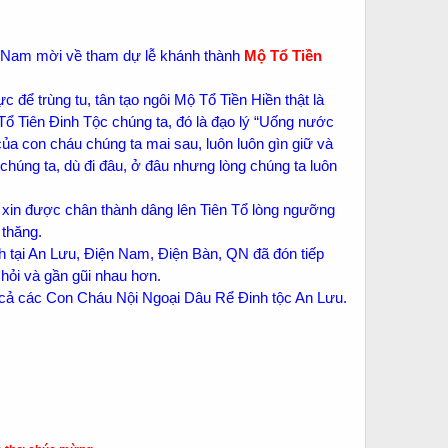
ện Nam mời về tham dự lễ khánh thành
Mộ Tổ
Tiền
 để trùng tu, tân tạo ngôi Mộ Tổ Tiền Hiền thật là
Tổ Tiên Đinh Tộc chúng ta, đó là đạo lý “Uống nước
ủa con cháu chúng ta mai sau, luôn luôn gìn giữ và
húng ta, dù đi đâu, ở đâu nhưng lòng chúng ta luôn
 xin được chân thành dâng lên Tiên Tổ lòng ngưỡng
 thăng.
tại An Lưu, Điện Nam, Điện Bàn, QN đã đón tiếp
c hỏi và gần gũi nhau hơn.
t cả các Con Cháu Nội Ngoại Dâu Rể Đinh tộc An Lưu.