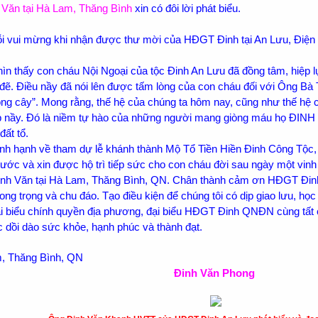
Văn tại Hà Lam, Thăng Bình
xin có đôi lời phát biểu.
 đỗi vui mừng khi nhận được thư mời của HĐGT Đinh tại An Lưu, Đi
ìn thấy con cháu Nội Ngoại của tộc Đinh An Lưu đã đồng tâm, hiệp lực
 đẽ. Điều nầy đã nói lên được tấm lòng của con cháu đối với Ông Bà 
ng cây”. Mong rằng, thế hệ của chúng ta hôm nay, cũng như thế hệ c
ẹp nầy. Đó là niềm tự hào của những người mang giòng máu họ ĐINH c
ất tổ.
nh hạnh về tham dự lễ khánh thành Mộ Tổ Tiền Hiền Đinh Công Tộc,
ước và xin được hộ trì tiếp sức cho con cháu đời sau ngày một vinh
h Văn tại Hà Lam, Thăng Bình, QN. Chân thành cảm ơn HĐGT Đinh 
long trọng và chu đáo. Tạo điều kiện để chúng tôi có dịp giao lưu, họ
đại biểu chính quyền địa phương, đại biểu HĐGT Đinh QNĐN cùng tấ
 dồi dào sức khỏe, hạnh phúc và thành đạt.
, Thăng Bình, QN
Đinh Văn Phong