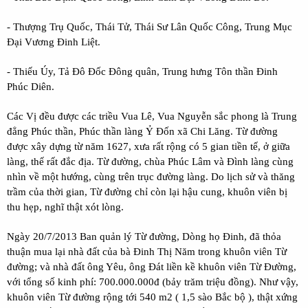
- Thượng Trụ Quốc, Thái Tử, Thái Sư Lân Quốc Công, Trung Mục
Đại Vương Đinh Liệt.
- Thiếu Úy, Tả Đô Đốc Đông quân, Trung hưng Tôn thần Đinh
Phúc Diên.
Các Vị đều được các triều Vua Lê, Vua Nguyễn sắc phong là Trung
đẳng Phúc thần, Phúc thần làng Ỷ Đốn xã Chi Lăng. Từ đường
được xây dựng từ năm 1627, xưa rất rộng có 5 gian tiền tế, ở giữa
làng, thế rất đắc địa. Từ đường, chùa Phúc Lâm và Đình làng cùng
nhìn về một hướng, cùng trên trục đường làng. Do lịch sử và thăng
trầm của thời gian, Từ đường chỉ còn lại hậu cung, khuôn viên bị
thu hẹp, nghĩ thật xót lòng.
Ngày 20/7/2013 Ban quản lý Từ đường, Dòng họ Đinh, đã thỏa
thuận mua lại nhà đất của bà Đinh Thị Năm trong khuôn viên Từ
đường; và nhà đất ông Yêu, ông Đát liền kề khuôn viên Từ Đường,
với tổng số kinh phí: 700.000.000đ (bảy trăm triệu đồng). Như vậy,
khuôn viên Từ đường rộng tới 540 m2 ( 1,5 sào Bắc bộ ), thật xứng