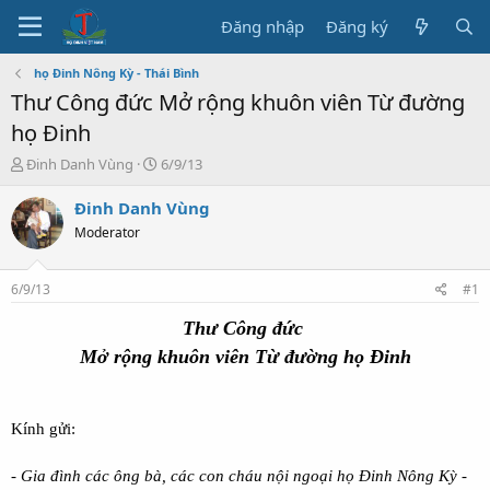
Đăng nhập
Đăng ký
họ Đinh Nông Kỳ - Thái Bình
Thư Công đức Mở rộng khuôn viên Từ đường
họ Đinh
T
N
Đinh Danh Vùng
6/9/13
h
g
r
à
Đinh Danh Vùng
e
y
Moderator
a
b
d
ắ
s
t
6/9/13
#1
t
đ
a
ầ
Thư Công đức
r
u
Mở rộng khuôn viên Từ đường họ Đinh
t
e
r
Kính gửi:
- Gia đình các ông bà, các con cháu nội ngoại họ Đinh Nông Kỳ -