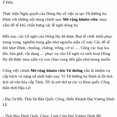
Ỷ Đốn
.
Thực hiện Nghị quyết của Dòng Họ về việc tu tạo Từ đường họ
Đinh với những nội dung chính sau:
Mở rộng khuôn viên
, mua
xắm đồ tế khí, chấn hưng các lễ nghi dòng họ.
Đến nay, các Lễ nghi của Dòng Họ đã được Ban tổ chức khôi phục
trọng vọng, nghiêm trang gần như nguyên mẫu cổ xưa. Các đồ tế
khí như: Đỉnh, chuông, chiêng, trống, cờ xí …. Cùng các loại loa
đài, bàn ghế, vật dụng … phục vụ cho Lễ nghi và sinh hoạt Dòng
Họ đã được mua xắm và con cháu cung tiến gần như mong muốn.
Công việc chính
Mở rộng khuôn viên Từ đường
vẫn là nhiệm vụ
cấp bách và nặng nề nhất hiện nay. Vì Từ đường họ Đinh là Di tích
lịch sử văn hóa cấp Tỉnh, TP; là nơi thờ tự các vị Khai quốc Công
thần thời Hậu Lê:
- Đại Tư Đồ, Thái Sư Bân Quốc Công, Hiển Khánh Đại Vương Đinh
Lễ.
- Thái Bảo Định Quốc Công, Linh Cảm Đại Vương Đinh Bồ.