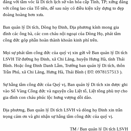
đáng với tầm vóc là Di tích lịch sử văn hóa cấp Tỉnh, TP; xứng đáng
với công lao của Tổ tiên, để sau này có điều kiện xây dựng to đẹp
đoàng hoàng hơn xưa.
Ban quản lý Di tích, Dòng họ Đinh, Địa phương kính mong gia
đình các ông bà, các con cháu nội ngoại của Dòng Họ, phát tâm
công đức góp phần hoàn thành khoản kinh phí trên.
Mọi sự phát tâm công đức của quý vị xin gửi về Ban quản lý Di tích
LSVH Từ đường họ Đinh, xã Chi Lăng, huyện Hưng Hà, tỉnh Thái
Bình. Hoặc ông Đinh Danh Lẫm, Trưởng ban quản lý Di tích, thôn
Trần Phú, xã Chi Lăng, Hưng Hà, Thái Bình ( ĐT: 0978157513 ).
Sự hằng tâm công đức của Quý vị, Ban quản lý Di tích xin được ghi
vào Sổ Vàng Công đức và nguyện cầu Liệt tổ, Liệt tông phù trợ cho
gia đình con cháu phúc lộc hưng vượng dồi dào.
Địa phương, Ban quản lý Di tích LSVH và dòng họ Đinh xin trân
trọng cảm ơn và ghi nhận sự hằng tâm công đức của quý vị.
TM / Ban quản lý Di tích LSVH