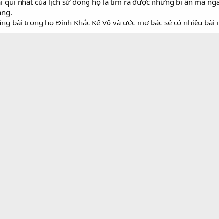
i quí nhất của lịch sử dòng họ là tìm ra được những bí ẩn mà n
àng.
ng bài trong họ Đinh Khắc Kế Võ và ước mơ bác sẻ có nhiều bài 