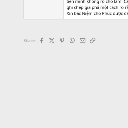
tiên mình không rõ cho lắm. Cá
ghi chép gia phả một cách rõ r
Xin bác Niệm cho Phúc được đă
Facebook
X (Twitter)
Pinterest
WhatsApp
Email
Link
Share: