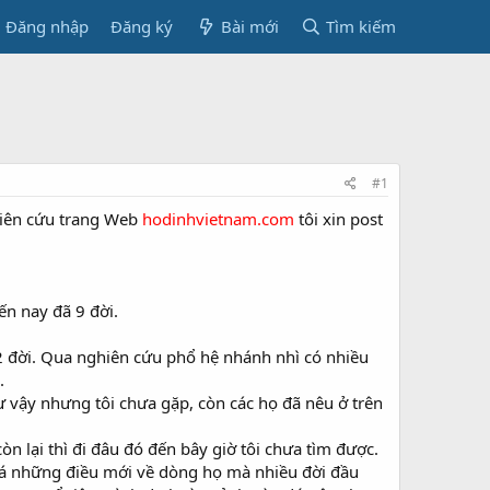
Đăng nhập
Đăng ký
Bài mới
Tìm kiếm
#1
ngiên cứu trang Web
hodinhvietnam.com
tôi xin post
ến nay đã 9 đời.
12 đời. Qua nghiên cứu phổ hệ nhánh nhì có nhiều
.
hư vậy nhưng tôi chưa gặp, còn các họ đã nêu ở trên
òn lại thì đi đâu đó đến bây giờ tôi chưa tìm được.
phá những điều mới về dòng họ mà nhiều đời đầu