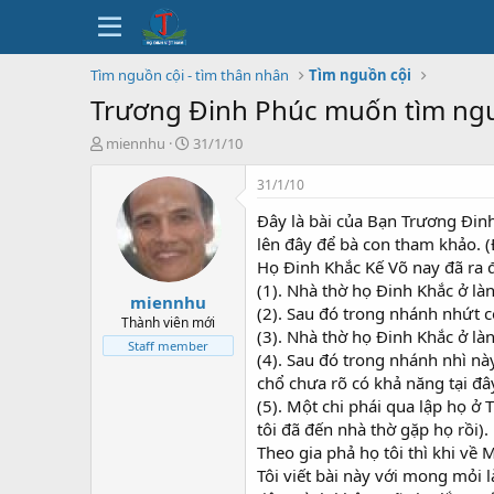
Tìm nguồn cội - tìm thân nhân
Tìm nguồn cội
Trương Đinh Phúc muốn tìm ng
T
N
miennhu
31/1/10
h
g
r
à
31/1/10
e
y
Đây là bài của Bạn Trương Đinh
a
b
d
ắ
lên đây để bà con tham khảo. 
s
t
Họ Đinh Khắc Kế Võ nay đã ra đ
t
đ
(1). Nhà thờ họ Đinh Khắc ở l
miennhu
a
ầ
(2). Sau đó trong nhánh nhứt c
r
u
Thành viên mới
(3). Nhà thờ họ Đinh Khắc ở l
t
Staff member
(4). Sau đó trong nhánh nhì nà
e
r
chổ chưa rõ có khả năng tại đâ
(5). Một chi phái qua lập họ ở
tôi đã đến nhà thờ gặp họ rồi).
Theo gia phả họ tôi thì khi về 
Tôi viết bài này với mong mỏi