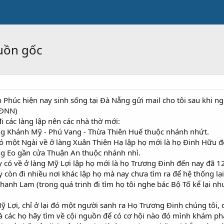
uồn gốc
 Phúc hiện nay sinh sống tại Đà Nẵng gửi mail cho tôi sau khi 
(ĐNN)
i các làng lập nên các nhà thờ mới:
àng Khánh Mỹ - Phú Vang - Thừa Thiên Huế thuộc nhánh nhứt.
ó một Ngài về ở làng Xuân Thiên Hạ lập họ mới là họ Đinh Hữu đ
àng Eo gần cửa Thuận An thuộc nhánh nhì.
y có về ở làng Mỹ Lợi lập họ mới là họ Trương Đinh đến nay đã 
y còn đi nhiều nơi khác lập họ mà nay chưa tìm ra để hệ thống lại
 Thanh Lam (trong quá trinh đi tìm họ tôi nghe bác Bộ Tố kể lại n
Mỹ Lợi, chỉ ở lại đó một người sanh ra Họ Trương Đinh chúng tôi, c
 là các họ hãy tìm về cội nguồn để có cơ hội nào đó mình khám 