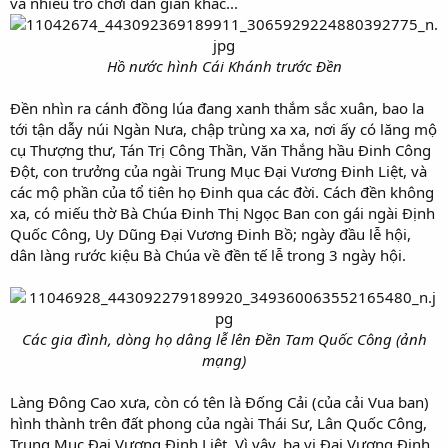
và nhiều trò chơi dân gian khác...
Hồ nước hình Cái Khánh trước Đền
Đền nhìn ra cánh đồng lúa đang xanh thắm sắc xuân, bao la
tới tận dẫy núi Ngàn Nưa, chập trùng xa xa, nơi ấy có lăng mộ
cụ Thượng thư, Tán Trị Công Thần, Văn Thắng hầu Đinh Công
Đột, con trưởng của ngài Trung Mục Đại Vương Đinh Liệt, và
các mộ phần của tổ tiên họ Đinh qua các đời. Cách đền không
xa, có miếu thờ Bà Chúa Đinh Thị Ngọc Ban con gái ngài Định
Quốc Công, Uy Dũng Đại Vương Đinh Bồ; ngày đầu lễ hội,
dân làng rước kiệu Bà Chúa về đền tế lễ trong 3 ngày hội.
Các gia đình, dòng họ dâng lễ lên Đền Tam Quốc Công (ảnh
mạng)
Làng Đông Cao xưa, còn có tên là Đống Cải (của cải Vua ban)
hình thành trên đất phong của ngài Thái Sư, Lân Quốc Công,
Trung Mục Đại Vương Đinh Liệt. Vì vậy, ba vị Đại Vương Đinh