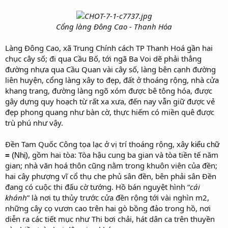
Cổng làng Đông Cao - Thanh Hóa
Làng Đông Cao, xã Trung Chính cách TP Thanh Hoá gần hai
chục cây số; đi qua Cầu Bố, tới ngã Ba Voi dẽ phải thẳng
đường nhựa qua Cầu Quan vài cây số, làng bên cạnh đường
liên huyện, cổng làng xây to đẹp, đất ở thoáng rộng, nhà cửa
khang trang, đường làng ngõ xóm được bê tông hóa, được
gây dựng quy hoạch từ rất xa xưa, đến nay vẫn giữ được vẻ
đẹp phong quang như bàn cờ, thực hiếm có miền quê được
trù phú như vậy.
Đền Tam Quốc Công tọa lạc ở vị trí thoáng rộng, xây
kiểu chữ
, gồm hai tòa: Tòa hậu cung ba gian và tòa tiền tế năm
=
(Nhị)
gian; nhà văn hoá thôn cũng nằm trong khuôn viên của đền;
hai cây phượng vĩ cổ thụ che phủ sân đền, bên phải sân Đền
đang có cuộc thi đấu cờ tướng. Hồ bán nguyệt hình “
cái
khánh
” là nơi tụ thủy trước cửa đền rộng tới vài nghìn m2,
những cây cọ vươn cao trên hai gò bồng đảo trong hồ, nơi
diễn ra các tiết mục như Thi bơi chải, hát dân ca trên thuyền