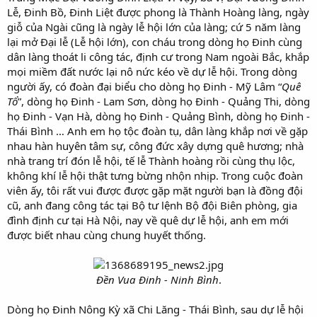
Lễ, Đinh Bồ, Đinh Liệt được phong là Thành Hoàng làng, ngày
giỗ của Ngài cũng là ngày lễ hội lớn của làng; cứ 5 năm làng
lại mở Đại lễ (Lễ hội lớn), con cháu trong dòng họ Đinh cùng
dân làng thoát li công tác, định cư trong Nam ngoài Bắc, khắp
mọi miềm đất nước lại nô nức kéo về dự lễ hội. Trong dòng
người ấy, có đoàn đại biểu cho dòng họ Đinh - Mỹ Lâm “
Quê
Tổ
”, dòng họ Đinh - Lam Sơn, dòng họ Đinh - Quảng Thi, dòng
họ Đinh - Vạn Hà, dòng họ Đinh - Quảng Bình, dòng họ Đinh -
Thái Bình … Anh em họ tộc đoàn tụ, dân làng khắp nơi về gặp
nhau hàn huyên tâm sự, công đức xây dựng quê hương; nhà
nhà trang trí đón lễ hội, tế lễ Thành hoàng rồi cùng thụ lộc,
không khí lễ hội thật tưng bừng nhộn nhịp. Trong cuộc đoàn
viên ấy, tôi rất vui được được gặp mặt người bạn là đồng đội
cũ, anh đang công tác tại Bộ tư lệnh Bộ đội Biên phòng, gia
đình định cư tại Hà Nội, nay về quê dự lễ hội, anh em mới
được biết nhau cùng chung huyết thống.
Đền Vua Đinh - Ninh Bình
.
Dòng họ Đinh Nông Kỳ xã Chi Lăng - Thái Bình, sau dự lễ hội