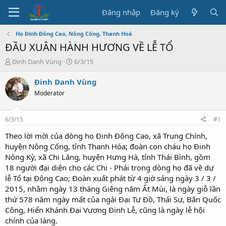
Đăng nhập
Đăng ký
Họ Đinh Đông Cao, Nông Cống, Thanh Hoá
ĐẦU XUÂN HÀNH HƯƠNG VỀ LỄ TỔ
T
N
Đinh Danh Vùng
6/3/15
h
g
r
à
Đinh Danh Vùng
e
y
Moderator
a
b
d
ắ
s
t
6/3/15
#1
t
đ
a
ầ
Theo lời mời của dòng họ Đinh Đông Cao, xã Trung Chính,
r
u
huyện Nông Cống, tỉnh Thanh Hóa; đoàn con cháu họ Đinh
t
Nông Kỳ, xã Chi Lăng, huyện Hưng Hà, tỉnh Thái Bình, gồm
e
18 người đại diện cho các Chi - Phái trong dòng họ đã về dự
r
lễ Tổ tại Đông Cao; Đoàn xuất phát từ 4 giờ sáng ngày 3 / 3 /
2015, nhằm ngày 13 tháng Giêng năm Ất Mùi, là ngày giỗ lần
thứ 578 năm ngày mất của ngài Đại Tư Đồ, Thái Sư, Bân Quốc
Công, Hiển Khánh Đại Vương Đinh Lễ, cũng là ngày lễ hội
chính của làng.