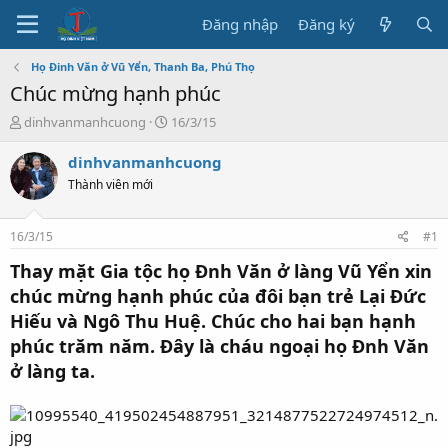
Đăng nhập
Đăng ký
Họ Đinh Văn ở Vũ Yển, Thanh Ba, Phú Thọ
Chúc mừng hạnh phúc
T
N
dinhvanmanhcuong
16/3/15
h
g
r
à
dinhvanmanhcuong
e
y
Thành viên mới
a
b
d
ắ
s
t
16/3/15
#1
t
đ
a
ầ
Thay mặt Gia tộc họ Đnh Văn ở làng Vũ Yển xin
r
u
chúc mừng hạnh phúc của đôi bạn trẻ Lại Đức
t
Hiếu và Ngô Thu Huệ. Chúc cho hai bạn hạnh
e
r
phúc trăm năm. Đây là cháu ngoại họ Đnh Văn
ở làng ta.