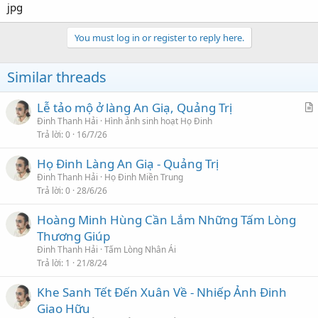
You must log in or register to reply here.
Similar threads
Lễ tảo mộ ở làng An Giạ, Quảng Trị
r
Đinh Thanh Hải
Hình ảnh sinh hoạt Họ Đinh
Trả lời
0
16/7/26
t
i
Họ Đinh Làng An Giạ - Quảng Trị
c
Đinh Thanh Hải
Họ Đinh Miền Trung
l
Trả lời
0
28/6/26
e
Hoàng Minh Hùng Cần Lắm Những Tấm Lòng
Thương Giúp
Đinh Thanh Hải
Tấm Lòng Nhân Ái
Trả lời
1
21/8/24
Khe Sanh Tết Đến Xuân Về - Nhiếp Ảnh Đinh
Giao Hữu