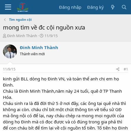
Đăng nhập
Đăng ký
Tìm nguồn cội
mong tìm về đc cội nguồn xưa
T
N
Đinh Minh Thành
11/9/15
h
g
r
à
Đinh Minh Thành
e
y
Thành viên mới
a
b
d
ắ
s
t
11/9/15
#1
t
đ
a
ầ
kinh gửi BLL dòng họ Đinh VN, và toàn thể anh chị em họ
r
u
Đinh.
t
Cháu là Đinh Minh Thành,năm này 24 tuổi, quê ở TP Thanh
e
Hóa.
r
Cháu sinh ra là đã đời thứ 5 ở nơi đây, các ông tại quê nhà thì
không ai còn. cháu chỉ bít một chút thông tin về tiểu sử GĐ
mà ông nội có để lại, nay cháu chép ra mong mọi người của
dòng họ Đinh mà có đọc được và có đúng trong gia phả thì
để con cháu bít để tìm lại về cội nguồn tổ tiên. Tổ tiên họ Đinh