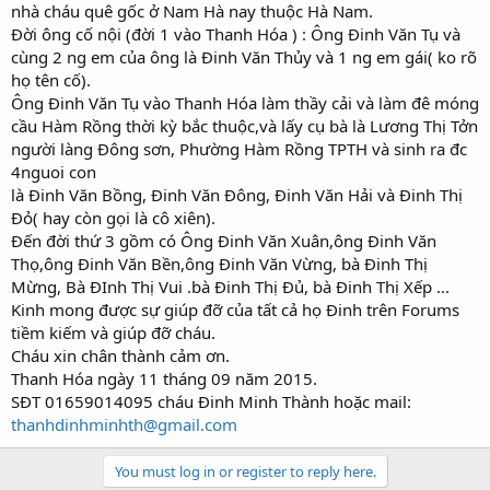
nhà cháu quê gốc ở Nam Hà nay thuộc Hà Nam.
Đời ông cố nội (đời 1 vào Thanh Hóa ) : Ông Đinh Văn Tụ và
cùng 2 ng em của ông là Đinh Văn Thủy và 1 ng em gái( ko rõ
họ tên cố).
Ông Đinh Văn Tụ vào Thanh Hóa làm thầy cải và làm đê móng
cầu Hàm Rồng thời kỳ bắc thuộc,và lấy cụ bà là Lương Thị Tởn
người làng Đông sơn, Phường Hàm Rồng TPTH và sinh ra đc
4nguoi con
là Đinh Văn Bồng, Đinh Văn Đông, Đinh Văn Hải và Đinh Thị
Đỏ( hay còn gọi là cô xiên).
Đến đời thứ 3 gồm có Ông Đinh Văn Xuân,ông Đinh Văn
Thọ,ông Đinh Văn Bền,ông Đinh Văn Vừng, bà Đinh Thị
Mừng, Bà ĐInh Thị Vui .bà Đinh Thị Đủ, bà Đinh Thị Xếp ...
Kinh mong được sự giúp đỡ của tất cả họ Đinh trên Forums
tiềm kiếm và giúp đỡ cháu.
Cháu xin chân thành cảm ơn.
Thanh Hóa ngày 11 tháng 09 năm 2015.
SĐT 01659014095 cháu Đinh Minh Thành hoặc mail:
thanhdinhminhth@gmail.com
You must log in or register to reply here.