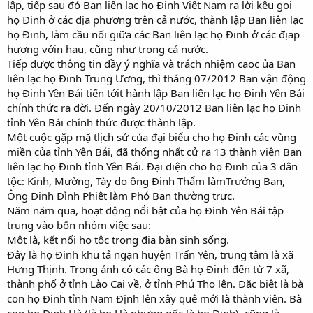
lập, tiếp sau đó Ban liên lạc họ Đinh Việt Nam ra lời kêu gọi
họ Đinh ở các địa phương trên cả nước, thành lập Ban liên lạc
họ Đinh, làm cầu nối giữa các Ban liên lạc họ Đinh ở các địap
hương vớin hau, cũng như trong cả nước.
Tiếp được thông tin đầy ý nghĩa và trách nhiệm caoc ủa Ban
liên lạc họ Đinh Trung Ương, thì tháng 07/2012 Ban vận động
họ Đinh Yên Bái tiến tớit hành lập Ban liên lạc họ Đinh Yên Bái
chính thức ra đời. Đến ngày 20/10/2012 Ban liên lạc họ Đinh
tỉnh Yên Bái chính thức được thành lập.
Một cuộc gặp mặ tlịch sử của đại biểu cho họ Đinh các vùng
miền của tỉnh Yên Bái, đã thống nhất cử ra 13 thành viên Ban
liên lạc họ Đinh tỉnh Yên Bái. Đại diện cho họ Đinh của 3 dân
tộc: Kinh, Mường, Tày do ông Đinh Thẩm làmTrưởng Ban,
Ông Đinh Đình Phiệt làm Phó Ban thường trực.
Năm năm qua, hoạt động nổi bật của họ Đinh Yên Bái tập
trung vào bốn nhóm việc sau:
Một là, kết nối họ tộc trong địa bàn sinh sống.
Đây là họ Đinh khu tả ngạn huyện Trấn Yên, trung tâm là xã
Hưng Thịnh. Trong ảnh có các ông Bà họ Đinh đến từ 7 xã,
thành phố ở tỉnh Lào Cai về, ở tỉnh Phú Thọ lên. Đặc biệt là bà
con họ Đinh tỉnh Nam Định lên xây quê mới là thành viên. Bà
con họ Đinh Hà (là họ Hà nhưng gốc là họ Đinh), cũng là