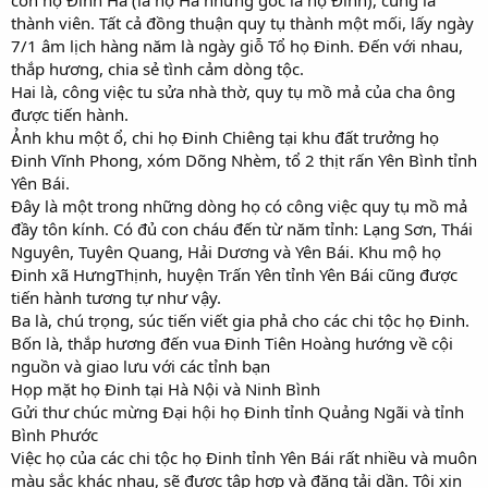
thành viên. Tất cả đồng thuận quy tụ thành một mối, lấy ngày
7/1 âm lịch hàng năm là ngày giỗ Tổ họ Đinh. Đến với nhau,
thắp hương, chia sẻ tình cảm dòng tộc.
Hai là, công việc tu sửa nhà thờ, quy tụ mồ mả của cha ông
được tiến hành.
Ảnh khu một ổ, chi họ Đinh Chiêng tại khu đất trưởng họ
Đinh Vĩnh Phong, xóm Dõng Nhèm, tổ 2 thịt rấn Yên Bình tỉnh
Yên Bái.
Đây là một trong những dòng họ có công việc quy tụ mồ mả
đầy tôn kính. Có đủ con cháu đến từ năm tỉnh: Lạng Sơn, Thái
Nguyên, Tuyên Quang, Hải Dương và Yên Bái. Khu mộ họ
Đinh xã HưngThịnh, huyện Trấn Yên tỉnh Yên Bái cũng được
tiến hành tương tự như vậy.
Ba là, chú trọng, súc tiến viết gia phả cho các chi tộc họ Đinh.
Bốn là, thắp hương đến vua Đinh Tiên Hoàng hướng về cội
nguồn và giao lưu với các tỉnh bạn
Họp mặt họ Đinh tại Hà Nội và Ninh Bình
Gửi thư chúc mừng Đại hội họ Đinh tỉnh Quảng Ngãi và tỉnh
Bình Phước
Việc họ của các chi tộc họ Đinh tỉnh Yên Bái rất nhiều và muôn
màu sắc khác nhau, sẽ được tập hợp và đăng tải dần. Tôi xin