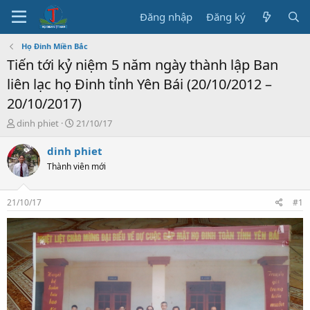
Đăng nhập
Đăng ký
Họ Đinh Miền Bắc
Tiến tới kỷ niệm 5 năm ngày thành lập Ban
liên lạc họ Đinh tỉnh Yên Bái (20/10/2012 –
20/10/2017)
T
N
dinh phiet
21/10/17
h
g
r
à
dinh phiet
e
y
Thành viên mới
a
b
d
ắ
s
t
21/10/17
#1
t
đ
a
ầ
r
u
t
e
r