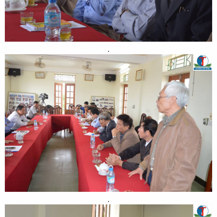
.​
.​