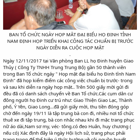
BAN TỔ CHỨC NGÀY HỌP MĂT ĐẠI BIỂU HỌ ĐINH TỈNH
NAM ĐỊNH HỌP TRIỂN KHAI CÔNG TÁC CHUẨN BỊ TRƯỚC
NGÀY DIỄN RA CUỘC HỌP MẶT​
.​
Ngày 12/11/2017 tại Văn phòng Ban LL họ Đinh huyện Giao
Thủy ( Công Ty TNHH Trung Trung Bộ) gần 50 thành viên
trong Ban Tổ chức ngáy " Họp mặt đại biểu họ Đinh tỉnh Nam
Định" đã họp kiểm điểm các công việc chuẩn bị trước- trong
và sau khi diễn ra ngày họp mặt.. Trên 500 giấy mời gửi đi
đều đã có danh sách chuyển về Ban Tổ chức.Các cụm dân cư
đông người họ Đinh cư trú như: Giao Thiện Giao Lạc, Thành
phố, Ý Yên, Giao Long...đã gửi giấy mời, thu tiền đóng góp
chờ đến ngày 19/11 là tập trung bà con đi, nhiều nơi tổ chức
thuê xe đi tập trung, bà con nhắc nhau khi đi mặc trang phục
nữ áo dài,Nam sơ my, véc- tông.có đeo Huân, huy chương (
nếu có) Xác định đây là ngày Hội lịch sử, trang phục phải
trang trọng để thể hiện ý thức hướng về cội nguồn huyết