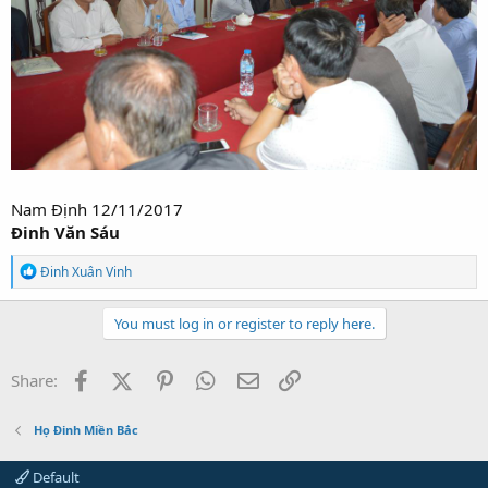
Nam Định 12/11/2017
Đinh Văn Sáu
R
Đinh Xuân Vinh
e
a
c
You must log in or register to reply here.
t
i
o
Facebook
X (Twitter)
Pinterest
WhatsApp
Email
Link
Share:
n
s
:
Họ Đinh Miền Bắc
Default