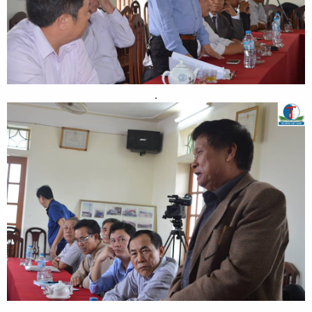
.​
.​