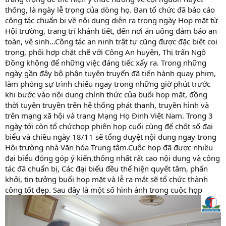
thống, là ngày lễ trọng của dòng họ. Ban tổ chức đã báo cáo
công tác chuẩn bị về nội dung diễn ra trong ngày Họp mặt từ
Hội trường, trang trí khánh tiết, đến nơi ăn uống đảm bảo an
toàn, vệ sinh...Công tác an ninh trật tự cũng được đặc biệt coi
trọng, phối hợp chặt chẽ với Công An huyện, Thị trấn Ngô
Đồng không để những việc đáng tiếc xẩy ra. Trong những
ngày gần đây bộ phận tuyên truyến đã tiến hành quay phim,
làm phóng sự trình chiếu ngay trong những giờ phút trước
khi bước vào nội dung chính thức của buổi họp mặt, đồng
thời tuyên truyền trên hệ thống phát thanh, truyền hình và
trên mạng xã hội và trang Mạng Họ Đinh Việt Nam. Trong 3
ngày tới còn tổ chứchọp phiên họp cuối cùng để chốt số đại
biểu và chiều ngày 18/11 sẽ tổng duyệt nội dung ngay trong
Hội trường nhà Văn hóa Trung tâm.Cuộc họp đã được nhiều
đại biểu đóng góp ý kiến,thống nhất rất cao nội dung và công
tác đã chuẩn bị, Các đại biểu đều thể hiện quyết tâm, phấn
khởi, tin tưởng buổi họp mặt và lễ ra mắt sẽ tổ chức thành
công tốt đẹp. Sau đây là một số hình ảnh trong cuộc họp