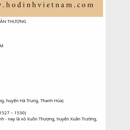
UÂN THƯỢNG​
M​
ong, huyện Hà Trung, Thanh Húa)
(1527 – 1530)
nh - nay là xó Xuõn Thượng, huyện Xuân Trường,