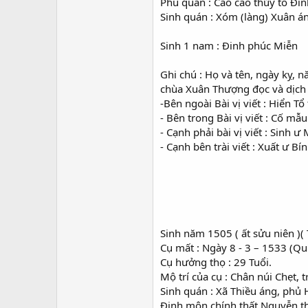
Phu quân : Cao cao thủy tổ Đi
Sinh quán : Xóm (làng) Xuân án
Sinh 1 nam : Đinh phúc Miễn
Ghi chú : Họ và tên, ngày kỵ,
chùa Xuân Thượng đọc và dịch ở
-Bên ngoài Bài vị viết : Hiển 
- Bên trong Bài vị viết : Cố m
- Cạnh phải bài vị viết : Sinh 
- Cạnh bên trài viết : Xuất ư 
Sinh năm 1505 ( ất sửu niên )(
Cụ mất : Ngày 8 - 3 – 1533 (Qu
Cụ hưởng thọ : 29 Tuổi.
Mộ trí của cụ : Chân núi Chẹt,
Sinh quán : Xã Thiều áng, phủ 
Đinh môn chính thất Nguyễn t