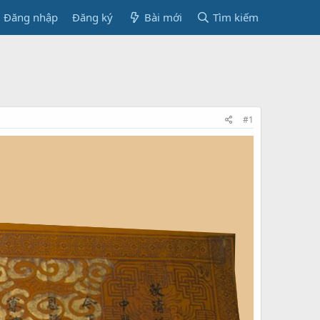
Đăng nhập
Đăng ký
Bài mới
Tìm kiếm
#1