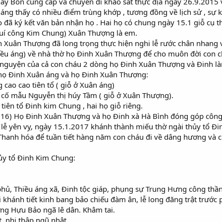
hầy Bốn cung cấp và chuyến đi khảo sát thực địa ngày 26.9.2015 
ng thấy có nhiều điểm trùng khớp , tương đồng về lịch sử , sự kiệ
đã ký kết văn bản nhận họ . Hai họ có chung ngày 15.1 giỗ cụ thư
 quí công Kim Chung) Xuân Thượng là em.
 Xuân Thượng đã long trọng thực hiện nghi lễ rước chân nhang v
iều áng) về nhà thờ họ Đinh Xuân Thượng để cho muôn đời con ch
 nguyện của cả con cháu 2 dòng họ Đinh Xuân Thượng và Đinh là
họ Đinh Xuân áng và họ Đinh Xuân Thượng:
 cao cao tiên tổ ( giỗ ở Xuân áng)
ổ cố mẫu Nguyễn thị húy Tầm ( giỗ ở Xuân Thượng).
tiên tổ Đinh kim Chung , hai họ giỗ riêng.
16) Họ Đinh Xuân Thượng và họ Đinh xà Hà Bình đóng góp công 
lễ yên vỵ, ngày 15.1.2017 khánh thành miếu thờ ngài thủy tổ Đi
Thanh hóa để tuần tiết hàng năm con cháu đi về dâng hương và
ủy tổ Đinh Kim Chung:
phủ, Thiều áng xã, Đinh tộc giáp, phụng sự Trung Hưng công thầ
i khánh tiết kinh bang bảo chiếu đàm ân, lễ long đăng trật trước
ng Hựu Bảo ngã lê dân. Khâm tai.
, nhị thập ngũ nhật.