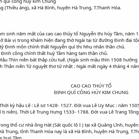
nh quí công húy kim Chung
g (Thiều áng), xã Hà Bình, huyện Hà Trung, T.Thanh Hóa.
 năm sinh năm mất của cao cao thủy tổ Nguyễn thị húy Tầm, năm 
 Bài vị trong Khám hiện đang thờ Ngài tại từ đường Đinh đại tộc
Tổ tỷ Đinh môn chính thất Nguyễn quí thị Nhụ nhân thần chủ.
ẫu Đinh công chính thất huý Tầm hàng tam thần chủ.
ư Mậu Thìn niên bát thập cửu tuế. (Ngài sinh mậu thìn 1508 hưởng 
Bính Thân niên Tứ nguyệt thơ tứ nhật : Ngài mất ngày 4 tháng 4 n
CAO CAO THÚY TỔ​
ĐINH QUÍ CÔNG HÚY KIM CHUNG​
 Thời kỳ hậu Lê : Lê sơ 1428- 1527. Đời vua Lê Uy Mục : năm 150
í tị niên). Thời Lê Trung Hưng 1533- 1788. Đời vua Lê Trang Tôn
 trong thổ cư nhà ông Hát (Sát quốc lộ I ) tại xã Quảng Lĩnh, hu
Hà Trung, tỉnh Thanh Hóa nay là xã Hà Bình, huyện Hà Trung, T.T
hị huý Tầm