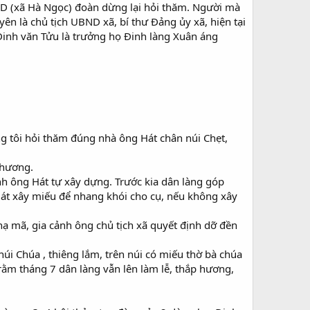
ND (xã Hà Ngọc) đoàn dừng lại hỏi thăm. Người mà
ên là chủ tịch UBND xã, bí thư Đảng ủy xã, hiện tại
 Đinh văn Tửu là trưởng họ Đinh làng Xuân áng
g tôi hỏi thăm đúng nhà ông Hát chân núi Chẹt,
 hương.
h ông Hát tự xây dựng. Trước kia dân làng góp
Hát xây miếu để nhang khói cho cụ, nếu không xây
 hạ mã, gia cảnh ông chủ tịch xã quyết định dỡ đền
núi Chúa , thiêng lắm, trên núi có miếu thờ bà chúa
ằm tháng 7 dân làng vẫn lên làm lễ, thắp hương,