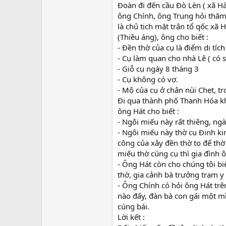
Đoàn đi đến cầu Đò Lèn ( xã H
ông Chính, ông Trung hỏi thăm 
là chủ tịch mặt trận tổ qốc xã
(Thiều áng), ông cho biết :
- Đền thờ của cụ là điểm di tích
- Cụ làm quan cho nhà Lê ( có 
- Giỗ cụ ngày 8 tháng 3
- Cụ không có vợ.
- Mộ của cụ ở chân nùi Chẹt, 
Đi qua thành phố Thanh Hóa kh
ông Hát cho biết :
- Ngôi miếu này rất thiêng, n
- Ngôi miếu này thờ cụ Đinh k
công của xây đền thờ to để th
miếu thờ cúng cụ thì gia đình 
- Ông Hát còn cho chúng tôi bi
thờ, gia cảnh bà trưởng trạm y 
- Ông Chính có hỏi ông Hát trê
nào đấy, đàn bà con gái một m
cúng bái.
Lời kết :