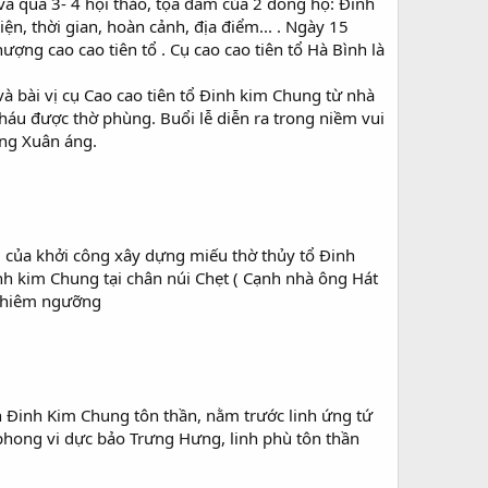
và qua 3- 4 hội thảo, tọa đàm của 2 dòng họ: Đinh
n, thời gian, hoàn cảnh, địa điểm... . Ngày 15
ợng cao cao tiên tổ . Cụ cao cao tiên tổ Hà Bình là
à bài vị cụ Cao cao tiên tổ Đinh kim Chung từ nhà
áu được thờ phùng. Buổi lễ diễn ra trong niềm vui
ng Xuân áng.
của khởi công xây dựng miếu thờ thủy tổ Đinh
nh kim Chung tại chân núi Chẹt ( Cạnh nhà ông Hát
 chiêm ngưỡng
n Đinh Kim Chung tôn thần, nằm trước linh ứng tứ
 phong vi dực bảo Trưng Hưng, linh phù tôn thần