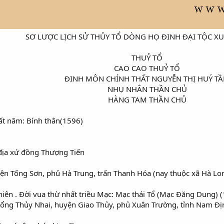
SƠ LƯỢC LỊCH SỬ THỦY TỔ DÒNG HỌ ĐINH ĐẠI TỘC X
THUỶ TỔ​
CAO CAO THUỶ TỔ​
ĐINH MÔN CHÍNH THẤT NGUYỄN THỊ HUÝ TẦ
NHỤ NHÂN THẦN CHỦ​
HÀNG TAM THẦN CHỦ​
ất năm: Bính thân(1596)
 địa xứ đồng Thượng Tiến
uyện Tống Sơn, phủ Hà Trung, trấn Thanh Hóa (nay thuộc xã Hà L
niên . Đời vua thừ nhất triều Mạc: Mạc thái Tổ (Mạc Đăng Dung) 
 tổng Thủy Nhai, huyện Giao Thủy, phủ Xuân Trường, tỉnh Nam Đị