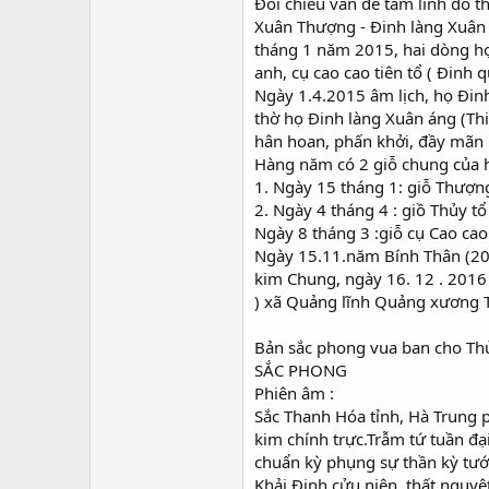
Đối chiếu vấn đề tâm linh do t
Xuân Thượng - Đinh làng Xuân á
tháng 1 năm 2015, hai dòng họ 
anh, cụ cao cao tiên tổ ( Đinh
Ngày 1.4.2015 âm lịch, họ Đinh
thờ họ Đinh làng Xuân áng (Th
hân hoan, phấn khởi, đầy mãn
Hàng năm có 2 giỗ chung của 
1. Ngày 15 tháng 1: giỗ Thượng
2. Ngày 4 tháng 4 : giồ Thủy t
Ngày 8 tháng 3 :giỗ cụ Cao cao 
Ngày 15.11.năm Bính Thân (20
kim Chung, ngày 16. 12 . 2016 
) xã Quảng lĩnh Quảng xương 
Bản sắc phong vua ban cho Th
SẮC PHONG
Phiên âm :
Sắc Thanh Hóa tỉnh, Hà Trung 
kim chính trực.Trẫm tứ tuần đạ
chuẩn kỳ phụng sự thần kỳ tướ
Khải Đinh cửu niên, thất nguyệt