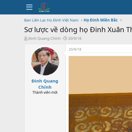
Ban Liên Lạc Họ Đinh Việt Nam
Họ Đinh Miền Bắc
Sơ lược về dòng họ Đinh Xuân 
T
N
Đinh Quang Chính
20/9/18
h
g
r
à
20/9/18
e
y
a
b
d
ắ
s
t
t
đ
Đinh Quang
a
ầ
r
u
Chính
t
Thành viên mới
e
r