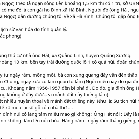
à Ngọc) theo tả ngạn sông Lèn khoảng 1,5 km thì có 1 trụ sở UB
có mẹ đẻ là con gái họ Đinh xã Hà Bình. Ngưới đó (ông Hà , nguy
 Hà Ngọc) dẫn đường chúng tôi về xã Hà Bình. Chúng tôi gặp ông
 lịch sử văn hóa do tỉnh quản lý.
sắc phong)
trong thổ cư nhà ông Hát, xã Quảng Lĩnh, huyện Quảng Xương.
oảng 10 km, bên tay trái đường quốc lộ 1 có quả núi, đoàn chún
gày tư ngày rằm, mồng một, bà con xung quang đây vần đến thắp
im Chung, ngày xưa cụ làm quan to lắm (Ngôi miếu này do gia đìn
ờ cụ. Khoảng năm 1956-1957 đền bị phá đi. Do đó, gia đình ông 
ông không ở đây được, vi mảnh đất này thiêng lắm)
ết nhiều huyền thoại về mảnh đất thiêng này, Như là: Sự tích núi
tế xã mua lại số gỗ của nhà thờ ….
n đỉnh núi có lăng tẩm miếu mạo gì không : Ông Hát nói : Đây là 
ình không dám lên núi chúa. Hàng năm : ngày răm tháng giêng, r