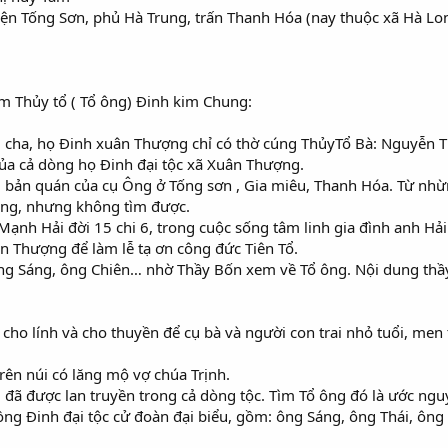
uyện Tống Sơn, phủ Hà Trung, trấn Thanh Hóa (nay thuộc xã Hà L
tìm Thủy tổ ( Tổ ông) Đinh kim Chung:
 cha, họ Đinh xuân Thượng chỉ có thờ cúng ThủyTổ Bà: Nguyễn Th
của cả dòng họ Đinh đại tộc xã Xuân Thượng.
 bản quán của cụ Ông ở Tống sơn , Gia miêu, Thanh Hóa. Từ nh
Ông, nhưng không tìm được.
ạnh Hải đời 15 chi 6, trong cuộc sống tâm linh gia đình anh Hả
n Thượng để làm lễ tạ ơn công đức Tiên Tổ.
ông Sáng, ông Chiên… nhờ Thầy Bốn xem về Tổ ông. Nội dung thầ
 cho lính và cho thuyền để cụ bà và người con trai nhỏ tuổi, men 
trên núi có lăng mộ vợ chúa Trịnh.
g đã được lan truyền trong cả dòng tộc. Tìm Tổ ông đó là ước ngu
ồng Đinh đại tộc cử đoàn đại biểu, gồm: ông Sáng, ông Thái, ô