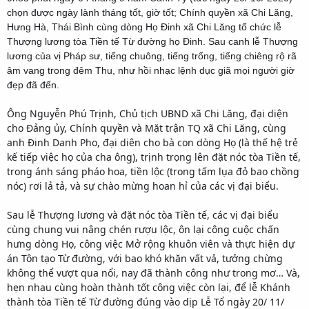
chọn được ngày lành tháng tốt, giờ tốt; Chính quyền xã Chi Lăng,
Hưng Hà, Thái Bình cùng dòng Họ Đinh xã Chi Lăng tổ chức lễ
Thượng lương tòa Tiền tế Từ đường họ Đinh. Sau canh lễ Thượng
lương của vị Pháp sư, tiếng chuông, tiếng trống, tiếng chiêng rộ rã
âm vang trong đêm Thu, như hồi nhạc lệnh dục giã mọi người giờ
đẹp đã đến.
Ông Nguyễn Phú Trịnh, Chủ tịch UBND xã Chi Lăng, đại diện
cho Đảng ủy, Chính quyền và Mặt trận TQ xã Chi Lăng, cùng
anh Đinh Danh Pho, đại diên cho bà con dòng Họ (là thế hệ trẻ
kế tiếp việc họ của cha ông), trịnh trọng lên đặt nóc tòa Tiền tế,
trong ánh sáng pháo hoa, tiền lộc (trong tấm lụa đỏ bao chồng
nóc) rơi lả tả, và sự chào mừng hoan hỉ của các vị đại biểu.
Sau lễ Thượng lương và đặt nóc tòa Tiền tế, các vị đại biểu
cùng chung vui nâng chén rượu lộc, ôn lại công cuộc chấn
hưng dòng Họ, công việc Mở rộng khuôn viên và thực hiện dự
án Tôn tạo Từ đường, với bao khó khăn vất vả, tưởng chừng
không thể vượt qua nổi, nay đã thành công như trong mơ… Và,
hẹn nhau cùng hoàn thành tốt công việc còn lại, để lễ Khánh
thành tòa Tiền tế Từ đường đúng vào dịp Lễ Tổ ngày 20/ 11/