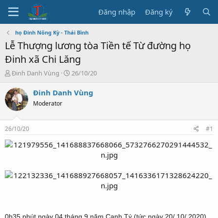
Đăng nhập
Đăng ký
họ Đinh Nông Kỳ - Thái Bình
Lễ Thượng lương tòa Tiền tế Từ đường họ
Đinh xã Chi Lăng
T
N
Đinh Danh Vùng
26/10/20
h
g
r
à
Đinh Danh Vùng
e
y
Moderator
a
b
d
ắ
s
t
26/10/20
#1
t
đ
a
ầ
r
u
t
e
r
0h35 phút ngày 04 tháng 9 năm Canh Tý (tức ngày 20/ 10/ 2020)