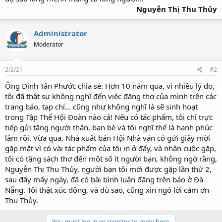
Nguyễn Thị Thu Thủy
Administrator
Moderator
2/2/21
#2
Ông Đinh Tấn Phước chia sẻ: Hơn 10 năm qua, vì nhiều lý do,
tôi đã thật sự không nghĩ đến việc đăng thơ của mình trên các
trang báo, tạp chí... cũng như không nghĩ là sẽ sinh hoạt
trong Tập Thể Hội Đoàn nào cả! Nếu có tác phẩm, tôi chỉ trực
tiếp gửi tặng người thân, bạn bè và tôi nghĩ thế là hạnh phúc
lắm rồi. Vừa qua, Nhà xuất bản Hội Nhà văn có gửi giấy mời
gặp mặt vì có vài tác phẩm của tôi in ở đấy, và nhân cuộc gặp,
tôi có tặng sách thơ đến một số ít người bạn, không ngờ rằng,
Nguyễn Thị Thu Thủy, người bạn tôi mới được gặp lần thứ 2,
sau đấy mấy ngày, đã có bài bình luận đăng trên báo ở Đà
Nẵng. Tôi thật xúc động, và dù sao, cũng xin ngỏ lời cảm ơn
Thu Thủy.
You must log in or register to reply here.