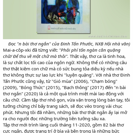
Đọc "n bài thơ ngắn" của Đinh Tấn Phước, NXB Hội nhà văn)
Mai-a-côp-xki đã từng viết:
"Phải phí tốn ngàn cân quặng
chữ/ Để thu về một chữ mà thôi".
Thật vậy, thơ ca là tinh hoa,
là sự chắt lọc tối cao của ngôn ngữ. Không thể có những câu
thơ thật kiệm con chữ mà có sức bung tỏa diệu kỳ nếu nhà
thơ không thực sự lao lực khi "luyện quặng". Với nhà thơ Đinh
Tấn Phước cũng vậy, từ "Gió mùa" (2006), "Chạm bóng"
(2009), "Bóng Thức" (2015), "Bạch thông" (2017) đến "n bài
thơ ngắn" (2020) là cả một quá trình miệt mài lao động với
câu chữ. Cầm tập thơ nhỏ gọn, vừa vặn trong lòng bàn tay, tôi
tưởng chừng chỉ bấy trang sách, sẽ đọc vèo trong vài chục
phút. Nhưng tôi đã nhầm, những bài thơ thật ngắn ấy lại mở
ra cho người đọc những trường liên tưởng sâu xa.
Tập thơ mới trình làng cuối tháng 11-2020, gồm 82 bài thơ
cực ngắn, được trang trí ở bìa và bên trong là những bức