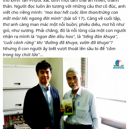
thản. Người đọc luôn ấn tượng với những câu thơ cô đúc, anh
viết cho riêng mình:
"mai kia/ hết cuộc lầm than/trừng con
mắt mỏi/ liếc ngang đời mình"
(bài số 17). Càng về cuối tập,
thơ anh càng man mác một nỗi buồn; phiêu diêu, mơ hồ như
gió, như sương. Phải chăng, đó là nỗi lòng của một con người
nhận ra mình là
"ngọn đèn dầu hao",
là
"tiếng đàn khuya",
"cuối cánh rừng" khi "đường đã khuya, vườn đã khuya"?
Nhưng ở con người ấy biết vượt thoát lên sầu bi để
"cầm
trong tay chút lửa"
...