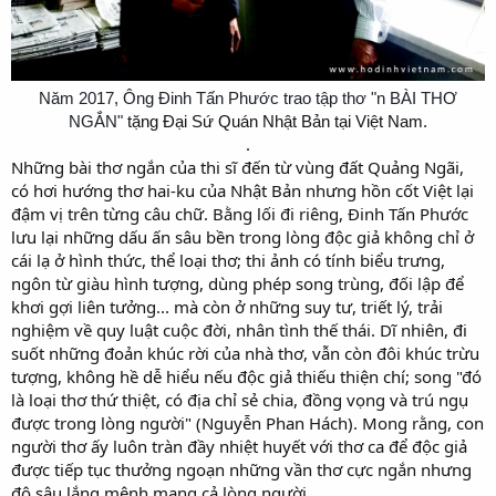
Năm 2017, Ông Đinh Tấn Phước trao tập thơ "n BÀI THƠ
NGẮN"
tặng Đại Sứ Quán Nhật Bản tại Việt Nam.
.​
Những bài thơ ngắn của thi sĩ đến từ vùng đất Quảng Ngãi,
có hơi hướng thơ hai-ku của Nhật Bản nhưng hồn cốt Việt lại
đậm vị trên từng câu chữ. Bằng lối đi riêng, Đinh Tấn Phước
lưu lại những dấu ấn sâu bền trong lòng độc giả không chỉ ở
cái lạ ở hình thức, thể loại thơ; thi ảnh có tính biểu trưng,
ngôn từ giàu hình tượng, dùng phép song trùng, đối lập để
khơi gợi liên tưởng... mà còn ở những suy tư, triết lý, trải
nghiệm về quy luật cuộc đời, nhân tình thế thái. Dĩ nhiên, đi
suốt những đoản khúc rời của nhà thơ, vẫn còn đôi khúc trừu
tượng, không hề dễ hiểu nếu độc giả thiếu thiện chí; song "đó
là loại thơ thứ thiệt, có địa chỉ sẻ chia, đồng vọng và trú ngụ
được trong lòng người" (Nguyễn Phan Hách). Mong rằng, con
người thơ ấy luôn tràn đầy nhiệt huyết với thơ ca để độc giả
được tiếp tục thưởng ngoạn những vần thơ cực ngắn nhưng
độ sâu lắng mênh mang cả lòng người...