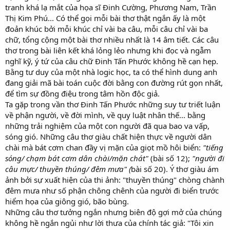
tranh khá lạ mắt của họa sĩ Đinh Cường, Phương Nam, Trần
Thị Kim Phú... Có thể gọi mỗi bài thơ thật ngắn ấy là một
đoản khúc bởi mỗi khúc chỉ vài ba câu, mỗi câu chỉ vài ba
chữ, tổng cộng một bài thơ nhiều nhất là 14 âm tiết. Các câu
thơ trong bài liên kết khá lỏng lẻo nhưng khi đọc và ngẫm
nghĩ kỹ, ý tứ của câu chữ Đinh Tấn Phước không hề cạn hẹp.
Bằng tư duy của một nhà logic học, ta có thể hình dung anh
đang giải mã bài toán cuộc đời bằng con đường rút gọn nhất,
để tìm sự đồng điệu trong tâm hồn độc giả.
Ta gặp trong vần thơ Đinh Tấn Phước những suy tư triết luận
về phận người, về đời mình, về quy luật nhân thế... bằng
những trải nghiệm của một con người đã qua bao va vấp,
sóng gió. Những câu thơ giàu chất hiện thực về người dân
chài mà bát cơm chan đầy vị mặn của giọt mồ hôi biển:
"tiếng
sóng/ chạm bát cơm dân chài/mặn chát"
(bài số 12);
"người đi
câu mực/ thuyền thúng/ đêm mưa" (
bài số 20). Ý thơ giàu ám
ảnh bởi sự xuất hiện của thi ảnh: "thuyền thúng" chòng chành
đêm mưa như số phận chông chênh của người đi biển trước
hiểm họa của giông gió, bão bùng.
Những câu thơ tưởng ngắn nhưng biên độ gợi mở của chúng
không hề ngắn ngủi như lời thưa của chính tác giả: "Tôi xin