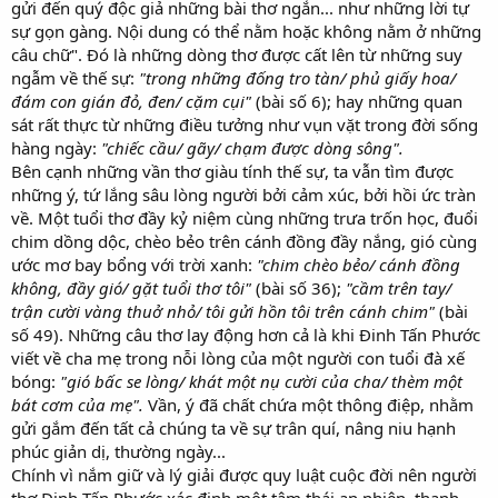
gửi đến quý độc giả những bài thơ ngắn... như những lời tự
sự gọn gàng. Nội dung có thể nằm hoặc không nằm ở những
câu chữ". Đó là những dòng thơ được cất lên từ những suy
ngẫm về thế sự:
"trong những đống tro tàn/ phủ giấy hoa/
đám con gián đỏ, đen/ cặm cụi"
(bài số 6); hay những quan
sát rất thực từ những điều tưởng như vụn vặt trong đời sống
hàng ngày:
"chiếc cầu/ gãy/ chạm được dòng sông".
Bên cạnh những vần thơ giàu tính thế sự, ta vẫn tìm được
những ý, tứ lắng sâu lòng người bởi cảm xúc, bởi hồi ức tràn
về. Một tuổi thơ đầy kỷ niệm cùng những trưa trốn học, đuổi
chim dồng dộc, chèo bẻo trên cánh đồng đầy nắng, gió cùng
ước mơ bay bổng với trời xanh:
"chim chèo bẻo/ cánh đồng
không, đầy gió/ gặt tuổi thơ tôi"
(bài số 36);
"cầm trên tay/
trận cười vàng thuở nhỏ/ tôi gửi hồn tôi trên cánh chim"
(bài
số 49). Những câu thơ lay động hơn cả là khi Đinh Tấn Phước
viết về cha mẹ trong nỗi lòng của một người con tuổi đà xế
bóng:
"gió bấc se lòng/ khát một nụ cười của cha/ thèm một
bát cơm của mẹ".
Vần, ý đã chất chứa một thông điệp, nhằm
gửi gắm đến tất cả chúng ta về sự trân quí, nâng niu hạnh
phúc giản dị, thường ngày...
Chính vì nắm giữ và lý giải được quy luật cuộc đời nên người
thơ Đinh Tấn Phước xác định một tâm thái an nhiên, thanh