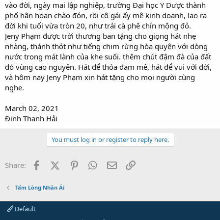
vào đời, ngày mai lập nghiệp, trường Đại học Y Dược thành
phố hân hoan chào đón, rồi cô gái ấy mê kinh doanh, lao ra
đời khi tuổi vừa tròn 20, như trái cà phê chín mộng đỏ.
Jeny Phạm được trời thương ban tặng cho giọng hát nhẹ
nhàng, thánh thót như tiếng chim rừng hòa quyện với dòng
nước trong mát lành của khe suối. thêm chút đậm đà của đất
đỏ vùng cao nguyên. Hát để thỏa đam mê, hát để vui với đời,
và hôm nay Jeny Phạm xin hát tặng cho mọi người cùng
nghe.
March 02, 2021
Đinh Thanh Hải
You must log in or register to reply here.
Facebook
X (Twitter)
Pinterest
WhatsApp
Email
Link
Share:
Tấm Lòng Nhân Ái
Default