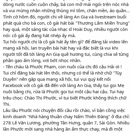
dòng nước cuồn cuộn chảy, bà con mở mái ngói trên nóc nhà
và vui mừng nhận những thùng mì tôm, chăn mền, áo quần...
Tình cờ hôm đó, người chị về làng An Giạ và livestream buổi
phát quà cho bà con, cô gái hát bài "Thương Lắm Miền Trung"
hay quá, một sáng tác của nhạc sĩ Hoài Duy, nhiều người còn
nói: cô gái ấy đang hát nhép ấy mà.
Tui hỏi người chị là cô gái hát ấy tên gì? để đăng tải video lên
mạng xã hội, lan truyền bài hát hay và đặc biệt là vui khi
người tốt đã tới làng An Giạ quê hương tui, cùng chia sẻ từng
phần gạo ấm lòng, vơi bớt nhọc nhằn.
- Tên cháu là Phước Phạm, con nuôi của chị đó cậu Hải ơi !
Tui chỉ đăng bài hát lên thôi, nhưng có thể là nhờ chữ "Tùy
Duyên" nên gặp qua mạng xã hội, tui vui quý kết nối
Facebook với cô gái đã đến với làng An Giạ, thấy tui gọi Mẹ
nuôi bằng chị, rứa là Phước gọi tui một cậu hai cậu. Tui hay
trêu chọc: Chào Thị Phước, vì tui biết Phước không thích chữ
Thị.
Lâu lâu Phước nói chuyện đôi câu rồi chào, vì bận công việc
kinh doanh "Nhà hàng thuần chay Nấm Thiên Đàng" ở địa chỉ:
278 Lê Văn Lương, phường Tân Hưng, quận 7, Sài Gòn. Nhiều
lần Phước mời sang nhà hàng ăn ẩm thực chay, mà đi một