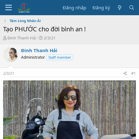
Đăng nhập
Đăng ký
Tấm Lòng Nhân Ái
Tạo PHƯỚC cho đời bình an !
T
N
Đinh Thanh Hải
2/3/21
h
g
r
à
Đinh Thanh Hải
e
y
Administrator
Staff member
a
b
d
ắ
s
t
2/3/21
#1
t
đ
a
ầ
r
u
t
e
r