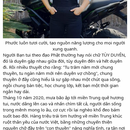
Phước luôn tươi cười, tạo nguồn năng lượng cho mọi người
xung quanh.​
Người Bạn tui theo đạo Phật thường hay nói chữ TÙY DUYÊN,
đó là duyên gặp nhau giữa đời, tùy duyên đến và hết duyên
đi. Rồi nhiều thuyết cho rằng: "Tu trăm năm mới chung
thuyền, tu ngàn năm mới nên duyên vợ chồng", chung
thuyền ở đây cũng hiểu là sự gặp nhau một chút qua sông,
ngồi chung bàn tiệc, học chung lớp, kết bạn một thời gian
ngắn hay dài.
Tháng 10 năm 2020, mưa bão ập tới miền Trung quê hương
tui, nước dâng lên cao và nhấn chìm tất cả, người dân sống
trong mênh mong lo âu, cơ cực rồi lại nghèo khổ đeo bám
suốt bao đời. Hàng triệu trái tim hướng về miền Trung khúc
ruột thân yêu của nước Việt, bằng những chuyến thiện
nguyện chở đầy trên "con thuyền" nặng nghĩa tình, ra tận nơi