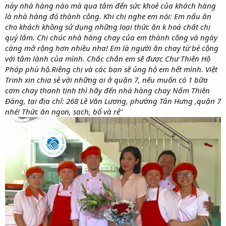
này nhà hàng nào mà qua tâm đến sức khoẻ của khách hàng
là nhà hàng đó thành công. Khi chị nghe em nói: Em nấu ăn
cho khách không sử dụng những loại thức ăn k hoá chất chị
quý lắm. Chị chúc nhà hàng chay của em thành công và ngày
càng mở rộng hơn nhiều nha! Em là người ăn chay từ bé cộng
với tâm lành của mình. Chắc chắn em sẽ được Chư Thiên Hộ
Pháp phù hộ.
Riêng chị và các bạn sẽ ủng hộ em hết mình. Việt
Trinh xin chia sẻ với những ai ở quận 7, nếu muốn có 1 bữa
cơm chay thanh tịnh thì hãy đến nhà hàng chay Nấm Thiên
Đàng, tại địa chỉ: 268 Lê Văn Lương, phường Tân Hưng ,quận 7
nhé!
Thức ăn ngon, sạch, bổ và rẻ
"