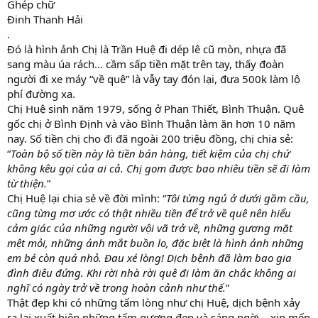
Ghép chữ
Đinh Thanh Hải
.
Đó là hình ảnh Chị là Trần Huệ đi dép lê cũ mòn, nhựa đã
sang màu úa rách… cầm sấp tiền mặt trên tay, thấy đoàn
người đi xe máy “về quê” là vẫy tay đón lại, đưa 500k làm lộ
phí đường xa.
Chị Huệ sinh năm 1979, sống ở Phan Thiết, Bình Thuận. Quê
gốc chị ở Bình Định và vào Bình Thuận làm ăn hơn 10 năm
nay. Số tiền chị cho đi đã ngoài 200 triệu đồng, chị chia sẻ:
“
Toàn bộ số tiền này là tiền bán hàng, tiết kiệm của chị chứ
không kêu gọi của ai cả. Chị gom được bao nhiêu tiền sẽ đi làm
từ thiện.
”
Chị Huệ lại chia sẻ về đời mình: “
Tôi từng ngủ ở dưới gầm cầu,
cũng từng mơ ước có thật nhiều tiền để trở về quê nên hiểu
cảm giác của những người vội vã trở về, những gương mặt
mệt mỏi, những ánh mắt buồn lo, đặc biệt là hình ảnh những
em bé còn quá nhỏ. Đau xé lòng! Dịch bệnh đã làm bao gia
đình điêu đứng. Khi rời nhà rời quê đi làm ăn chắc không ai
nghĩ có ngày trở về trong hoàn cảnh như thế.
”
Thật đẹp khi có những tấm lòng như chị Huệ, dịch bệnh xảy
ra lại xuất hiện những tấm gương đẹp và sáng ngời… xin mến