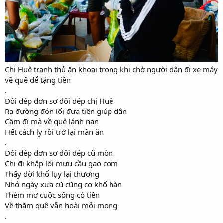
Chị Huệ tranh thủ ăn khoai trong khi chờ người dân đi xe máy
về quê để tặng tiền
.
Đôi dép đơn sơ đôi dép chị Huệ
Ra đường đón lối đưa tiền giúp dân
Cầm đi mà về quê lánh nạn
Hết cách ly rồi trở lại mần ăn
.
Đôi dép đơn sơ đôi dép cũ mòn
Chị đi khắp lối mưu cầu gạo cơm
Thấy đời khổ lụy lại thương
Nhớ ngày xưa cũ cũng cơ khổ hàn
Thèm mơ cuộc sống có tiền
Về thăm quê vẫn hoài mỏi mong
.