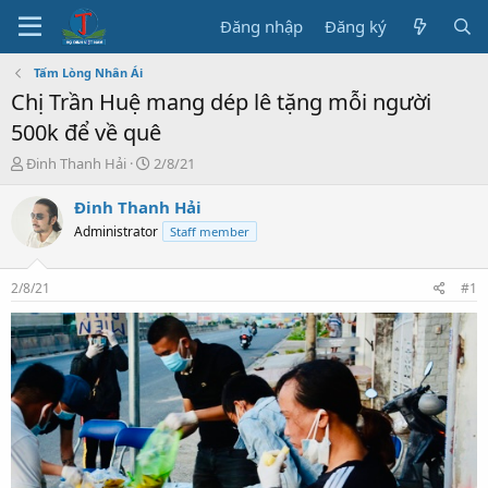
Đăng nhập
Đăng ký
Tấm Lòng Nhân Ái
Chị Trần Huệ mang dép lê tặng mỗi người
500k để về quê
T
N
Đinh Thanh Hải
2/8/21
h
g
r
à
Đinh Thanh Hải
e
y
Administrator
Staff member
a
b
d
ắ
s
t
2/8/21
#1
t
đ
a
ầ
r
u
t
e
r