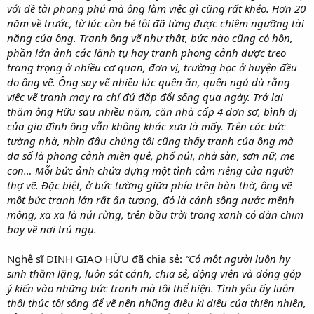
với đề tài phong phú mà ông làm việc gì cũng rất khéo. Hơn 20
năm về trước, từ lúc còn bé tôi đã từng được chiêm ngưỡng tài
năng của ông. Tranh ông vẽ như thật, bức nào cũng có hồn,
phần lớn ảnh các lãnh tụ hay tranh phong cảnh được treo
trang trọng ở nhiều cơ quan, đơn vị, trường học ở huyện đều
do ông vẽ. Ông say vẽ nhiều lúc quên ăn, quên ngủ dù rằng
việc vẽ tranh may ra chỉ đủ đắp đổi sống qua ngày. Trở lại
thăm ông Hữu sau nhiều năm, căn nhà cấp 4 đơn sơ, bình dị
của gia đình ông vẫn không khác xưa là mấy. Trên các bức
tường nhà, nhìn đâu chúng tôi cũng thấy tranh của ông mà
đa số là phong cảnh miền quê, phố núi, nhà sàn, sơn nữ, mẹ
con… Mỗi bức ảnh chứa đựng một tình cảm riêng của người
thợ vẽ. Đặc biệt, ở bức tường giữa phía trên bàn thờ, ông vẽ
một bức tranh lớn rất ấn tượng, đó là cảnh sông nước mênh
mông, xa xa là núi rừng, trên bầu trời trong xanh có đàn chim
bay về nơi trú ngụ.
Nghệ sĩ ĐINH GIAO HỮU đã chia sẻ:
“
Có một người luôn hy
sinh thầm lặng, luôn sát cánh, chia sẻ, động viên và đóng góp
ý kiến vào những bức tranh mà tôi thể hiện. Tình yêu ấy luôn
thôi thúc tôi sống để vẽ nên những điều kì diệu của thiên nhiên,