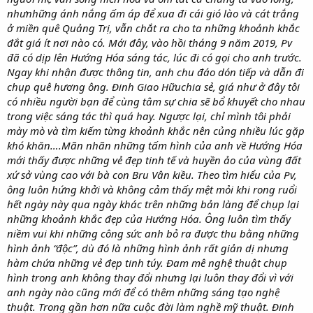
nhưnhững ánh nắng ấm áp để xua đi cái gió lào và cát trắng
ở miền quê Quảng Trị, vẫn chắt ra cho ta những khoảnh khắc
đắt giá ít nơi nào có. Mới đây, vào hồi tháng 9 năm 2019, Pv
đã có dịp lên Hướng Hóa sáng tác, lúc đi có gọi cho anh trước.
Ngay khi nhận được thông tin, anh chu đáo dón tiếp và dẫn đi
chụp quê hương ông. Đinh Giao Hữuchia sẻ, giá như ở đây tôi
có nhiều người bạn để cùng tâm sự chia sẽ bổ khuyết cho nhau
trong việc sáng tác thì quá hay. Ngược lại, chỉ mình tôi phải
mày mò và tìm kiếm từng khoảnh khắc nên củng nhiều lúc gặp
khó khăn….Mãn nhãn những tấm hình của anh về Hướng Hóa
mới thấy được những vẻ đẹp tinh tế và huyền ảo của vùng đất
xứ sở vùng cao với bà con Bru Vân kiều. Theo tìm hiểu của Pv,
ông luôn hứng khởi và không cảm thấy mệt mỏi khi rong ruổi
hết ngày này qua ngày khác trên những bản làng để chụp lại
những khoảnh khắc đẹp của Hướng Hóa. Ông luôn tìm thấy
niềm vui khi những công sức anh bỏ ra được thu bằng những
hình ảnh “độc”, dù đó là những hình ảnh rất giản dị nhưng
hàm chứa những vẻ đẹp tinh túy. Đam mê nghệ thuật chụp
hình trong anh không thay đổi nhưng lại luôn thay đổi vì với
anh ngày nào cũng mới để có thêm những sáng tạo nghệ
thuật. Trong gần hơn nữa cuộc đời làm nghề mỹ thuật. Đinh