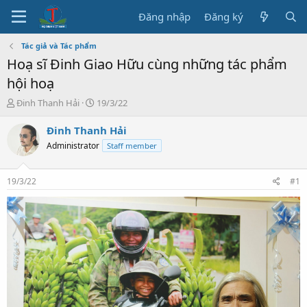
Đăng nhập
Đăng ký
Tác giả và Tác phẩm
Hoạ sĩ Đinh Giao Hữu cùng những tác phẩm
hội hoạ
T
N
Đinh Thanh Hải
19/3/22
h
g
r
à
Đinh Thanh Hải
e
y
Administrator
Staff member
a
b
d
ắ
s
t
19/3/22
#1
t
đ
a
ầ
r
u
t
e
r