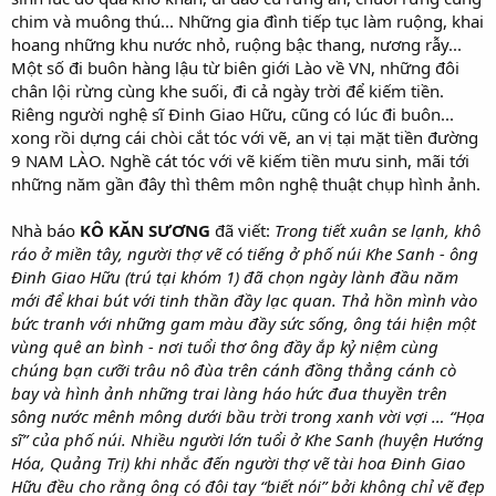
chim và muông thú... Những gia đình tiếp tục làm ruộng, khai
hoang những khu nước nhỏ, ruộng bậc thang, nương rẫy...
Một số đi buôn hàng lậu từ biên giới Lào về VN, những đôi
chân lội rừng cùng khe suối, đi cả ngày trời để kiếm tiền.
Riêng người nghệ sĩ Đinh Giao Hữu, cũng có lúc đi buôn...
xong rồi dựng cái chòi cắt tóc với vẽ, an vị tại mặt tiền đường
9 NAM LÀO. Nghề cát tóc với vẽ kiếm tiền mưu sinh, mãi tới
những năm gần đây thì thêm môn nghệ thuật chụp hình ảnh.
Nhà báo
KÔ KĂN SƯƠNG
đã viết:
Trong tiết xuân se lạnh, khô
ráo ở miền tây, người thợ vẽ có tiếng ở phố núi Khe Sanh - ông
Đinh Giao Hữu (trú tại khóm 1) đã chọn ngày lành đầu năm
mới để khai bút với tinh thần đầy lạc quan. Thả hồn mình vào
bức tranh với những gam màu đầy sức sống, ông tái hiện một
vùng quê an bình - nơi tuổi thơ ông đầy ắp kỷ niệm cùng
chúng bạn cưỡi trâu nô đùa trên cánh đồng thẳng cánh cò
bay và hình ảnh những trai làng háo hức đua thuyền trên
sông nước mênh mông dưới bầu trời trong xanh vời vợi … “Họa
sĩ” của phố núi. Nhiều người lớn tuổi ở Khe Sanh (huyện Hướng
Hóa, Quảng Trị) khi nhắc đến người thợ vẽ tài hoa Đinh Giao
Hữu đều cho rằng ông có đôi tay “biết nói” bởi không chỉ vẽ đẹp