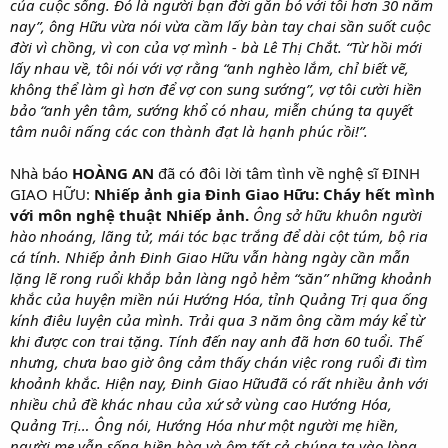
của cuộc sống. Đó là người bạn đời gắn bó với tôi hơn 30 năm
nay
”, ông Hữu vừa nói vừa cầm lấy bàn tay chai sần suốt cuộc
đời vì chồng, vì con của vợ mình - bà Lê Thị Chắt. “Từ hồi mới
lấy nhau về, tôi nói với vợ rằng “
anh nghèo lắm, chỉ biết vẽ,
không thể làm gì hơn để vợ con sung sướng
”, vợ tôi cười hiền
bảo “
anh yên tâm, sướng khổ có nhau, miễn chúng ta quyết
tâm nuôi nấng các con thành đạt là hạnh phúc rồi!
”.
Nhà báo
HOÀNG AN
đã có đôi lời tâm tình về nghệ sĩ ĐINH
GIAO HỮU:
Nhiếp ảnh gia Đinh Giao Hữu: Cháy hết mình
với môn nghệ thuật Nhiếp ảnh.
Ông sở hữu khuôn người
hào nhoáng, lãng tử, mái tóc bạc trắng để dài cột túm, bộ ria
cá tính. Nhiếp ảnh Đinh Giao Hữu vẫn hàng ngày cần mẫn
lặng lẽ rong ruổi khắp bản làng ngỏ hẻm “săn” những khoảnh
khắc của huyện miền núi Hướng Hóa, tỉnh Quảng Trị qua ống
kính điêu luyện của mình. Trải qua 3 năm ông cầm máy kể từ
khi được con trai tặng. Tính đến nay anh đã hơn 60 tuổi. Thế
nhưng, chưa bao giờ ông cảm thấy chán việc rong ruổi đi tìm
khoảnh khắc. Hiện nay, Đinh Giao Hữuđã có rất nhiều ảnh với
nhiều chủ đề khác nhau của xứ sở vùng cao Hướng Hóa,
Quảng Trị… Ông nói, Hướng Hóa như một người mẹ hiền,
người mẹ vẫn sống hiền hòa và ôm tất cả chúng ta vào lòng,