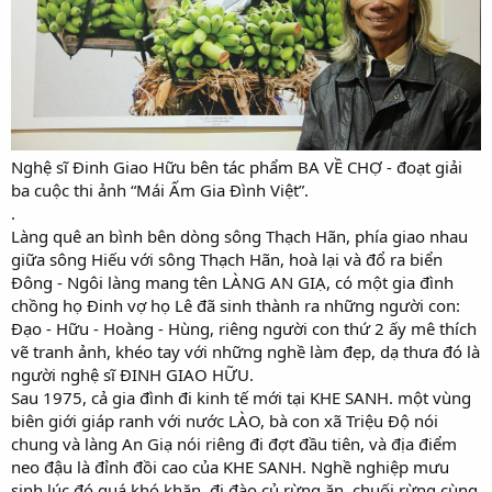
Nghệ sĩ Đinh Giao Hữu bên tác phẩm BA VỀ CHỢ - đoạt giải
ba cuộc thi ảnh “Mái Ấm Gia Đình Việt”.
.
Làng quê an bình bên dòng sông Thạch Hãn, phía giao nhau
giữa sông Hiếu với sông Thạch Hãn, hoà lại và đổ ra biển
Đông - Ngôi làng mang tên LÀNG AN GIẠ, có một gia đình
chồng họ Đinh vợ họ Lê đã sinh thành ra những người con:
Đạo - Hữu - Hoàng - Hùng, riêng người con thứ 2 ấy mê thích
vẽ tranh ảnh, khéo tay với những nghề làm đẹp, dạ thưa đó là
người nghệ sĩ ĐINH GIAO HỮU.
Sau 1975, cả gia đình đi kinh tế mới tại KHE SANH. một vùng
biên giới giáp ranh với nước LÀO, bà con xã Triệu Độ nói
chung và làng An Giạ nói riêng đi đợt đầu tiên, và địa điểm
neo đậu là đỉnh đồi cao của KHE SANH. Nghề nghiệp mưu
sinh lúc đó quá khó khăn, đi đào củ rừng ăn, chuối rừng cùng