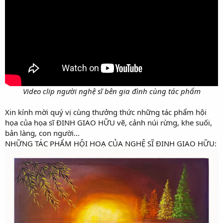
Video clip người nghệ sĩ bên gia đình cùng tác phẩm
Xin kính mời quý vị cùng thưởng thức những tác phẩm hội
họa của họa sĩ ĐINH GIAO HỮU vẽ, cảnh núi rừng, khe suối,
bản làng, con người...
NHỮNG TÁC PHẨM HỘI HOẠ CỦA NGHỆ SĨ ĐINH GIAO HỮU: