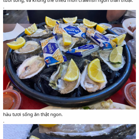
.
hàu tươi sống ăn thật ngon.
.