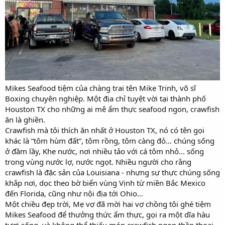
Mikes Seafood tiệm của chàng trai tên Mike Trinh, võ sĩ
Boxing chuyên nghiệp. Một địa chỉ tuyệt vời tại thành phố
Houston TX cho những ai mê ẩm thực seafood ngon, crawfish
ăn là ghiền.
Crawfish mà tôi thích ăn nhất ở Houston TX, nó có tên gọi
khác là “tôm hùm đất”, tôm rồng, tôm càng đỏ… chúng sống
ở đầm lầy, Khe nước, nơi nhiều tảo với cá tôm nhỏ... sống
trong vùng nước lợ, nước ngọt. Nhiều người cho rằng
crawfish là đặc sản của Louisiana - nhưng sự thực chúng sống
khắp nơi, dọc theo bờ biển vùng Vịnh từ miền Bắc Mexico
đến Florida, cũng như nội địa tới Ohio…
Một chiều đẹp trời, Mẹ vợ đã mời hai vợ chồng tôi ghé tiệm
Mikes Seafood để thưởng thức ẩm thực, gọi ra một dĩa hàu
tươi sống, và không thể thiếu món crawfish ngon thần thoại.