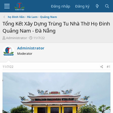
Đăng nhập
Đăng ký
họ Đinh Văn - Hà Lam - Quảng Nam
Tổng Kết Xây Dựng Trùng Tu Nhà Thờ Họ Đinh
Quảng Nam - Đà Nẵng
T
N
Administrator
11/7/22
h
g
r
à
Administrator
e
y
Moderator
a
b
d
ắ
s
t
11/7/22
#1
t
đ
a
ầ
r
u
t
e
r