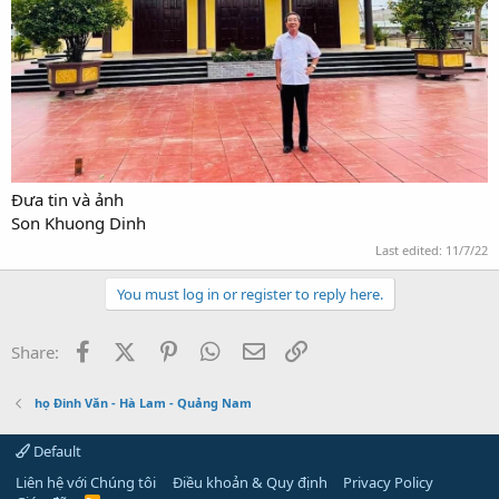
Đưa tin và ảnh
Son Khuong Dinh
Last edited:
11/7/22
You must log in or register to reply here.
Facebook
X (Twitter)
Pinterest
WhatsApp
Email
Link
Share:
họ Đinh Văn - Hà Lam - Quảng Nam
Default
Liên hệ với Chúng tôi
Điều khoản & Quy định
Privacy Policy