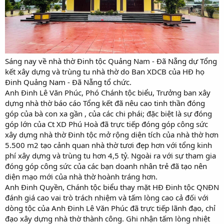
Sáng nay về nhà thờ Đinh tộc Quảng Nam - Đã Nẵng dự Tổng
kết xây dựng và trùng tu nhà thờ do Ban XDCB của HĐ họ
Đinh Quảng Nam - Đã Nẵng tổ chức.
Anh Đinh Lê Văn Phúc, Phó Chánh tộc biểu, Trưởng ban xây
dựng nhà thờ báo cáo Tổng kết đã nêu cao tinh thần đóng
góp của bà con xa gần , của các chi phái; đặc biệt là sự đóng
góp lớn của Ct XD Phú Hoà đã trực tiếp đóng góp công sức
xây dựng nhà thờ Đinh tộc mở rộng diện tích của nhà thờ hơn
5.500 m2 tạo cảnh quan nhà thờ tươi đẹp hơn với tổng kinh
phí xây dựng và trùng tu hơn 4,5 tỷ. Ngoài ra với sự tham gia
đóng góp công sức của các bạn doanh nhân trẻ đã tạo nên
diện mạo mới của nhà thờ hoành tráng hơn.
Anh Đinh Quyền, Chánh tộc biểu thay mặt HĐ Đinh tộc QNĐN
đánh giá cao vai trò trách nhiệm và tấm lòng cao cả đối với
dòng tộc của Anh Đinh Lê Văn Phúc đã trực tiếp lãnh đạo, chỉ
đạo xây dựng nhà thờ thành công. Ghi nhận tấm lòng nhiệt