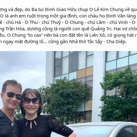
ng và đẹp, do Ba tui Đinh Giao Hữu chụp O Lê Kim Chung về quê
O là anh em ruột trong một gia đình, con cháu họ Đinh Văn làng 
uế - chú Hà - O Thu - chú Thuỷ - O Chung - chú Lâm - chú Vinh - 
ng Trần Hóa, dượng cũng là người con quê Quảng Trị. Hai vợ ch
Liêu. O Chung “to cao” nên bà con đặt tên là Liên Xô, có giọng hát
ớn ngay mặt đường lộ… cũng gần Nhà thờ Tắc Sậy - Cha Diệp.