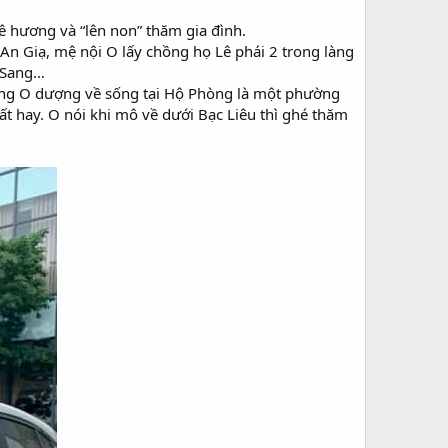
 hương và “lên non” thăm gia đình.
An Giạ, mệ nội O lấy chồng họ Lê phái 2 trong làng
O Sang…
ồng O dượng về sống tại Hộ Phòng là một phường
 rất hay. O nói khi mô về dưới Bạc Liêu thì ghé thăm