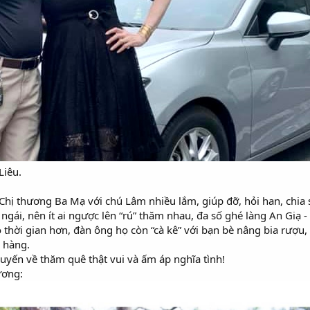
Liêu.
hị thương Ba Mạ với chú Lâm nhiều lắm, giúp đỡ, hỏi han, chia 
 ngái, nên ít ai ngược lên “rú” thăm nhau, đa số ghé làng An Giạ 
ó thời gian hơn, đàn ông họ còn “cà kê” với bạn bè nâng bia rượ
 hàng.
uyến về thăm quê thật vui và ấm áp nghĩa tình!
ương: