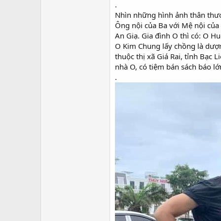
.
Nhìn những hình ảnh thân thươ
Ông nội của Ba với Mệ nội của 
An Giạ. Gia đình O thì có: O H
O Kim Chung lấy chồng là dượ
thuộc thị xã Giá Rai, tỉnh Bạc 
nhà O, có tiệm bán sách báo l
.