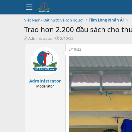
Việt Nam - Đất nước và con người
Tấm Lòng Nhân Ái
Trao hơn 2.200 đầu sách cho th
T
N
Administrator
2/10/22
h
g
r
à
2/10/22
e
y
a
b
d
ắ
s
t
t
đ
Administrator
a
ầ
r
u
Moderator
t
e
r