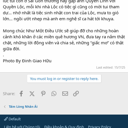
lúc tui còn ở Sài Gòn thường hay gặp anh Quyền Linh với
Quyền Lộc, mỗi khi nhà Lộc có tiệc gì cũng có mời tui tham
dự… nhớ nhất là tiệc sinh nhật con trai của Lộc, mưa to gió
lớn… ngồi ướt nhẹp mà anh em nghệ sĩ ca hát tới khuya.
Mong chúc Như Một Điều Ước sẽ giúp đỡ cho những hoàn
cảnh khó khăn ở các miền quê hương VN, đưa tay ra nắm thật
chặt, những lời động viên và chia sẻ, những “giấc mơ” có thật
giữa đời.
.
Photo By Đinh Giao Hữu
Last edited:
15/7/25
You must log in or register to reply here.
Facebook
X (Twitter)
Pinterest
WhatsApp
Email
Link
Share:
Tấm Lòng Nhân Ái
Default
Liên hệ với Chúng tôi
Điều khoản & Quy định
Privacy Policy