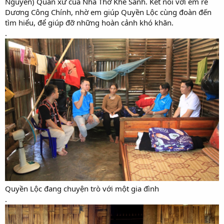
Nguyen) Quản xứ của Nhà Thờ Khe Sanh. Kết nối với em rể
Dương Công Chính, nhờ em giúp Quyền Lộc cùng đoàn đến
tìm hiểu, để giúp đỡ những hoàn cảnh khó khăn.
.
Quyền Lộc đang chuyện trò với một gia đình
.