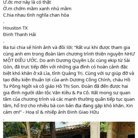
Ư.ớc mơ này là có thật
Ớ.m chớm mầm xanh nhú mầm
C.hia nhau tình nghĩa chan hòa
.
Houston TX
Đinh Thanh Hải
.
Ba tui chia sẻ hình ảnh và đôi lời: “Rất vui khi được tham gia
cùng anh em trong đoàn làm chương trình thiện nguyện NHƯ
MỘT ĐIỀU ƯỚC. Do anh Dương Quyền Lộc cùng ekip từ Sài
Gòn, đã trực tiếp đến với những gia đình có hoàn cảnh đặc
biệt khó khăn ở xã Lìa, tỉnh Quảng Trị. Cùng với sự giúp đỡ và
tạo điều kiện thuận lợi của anh Dương Công Chính, cháu Hồ
Tu Pông Ngởi và cô giáo Hồ Thị Son. Đoàn đã đến được hai
gia đình người dân tộc Vân Kiều & Pa Cô. Rất mong sự quan
tâm của chương trình và các mạnh thường quân tiếp tục quan
tâm, hổ trợ cho nhiều bà con bản địa đang gặp khó khăn. Xin
cám ơn!” - Hoạ sĩ & nhiếp ảnh Đinh Giao Hữu
.