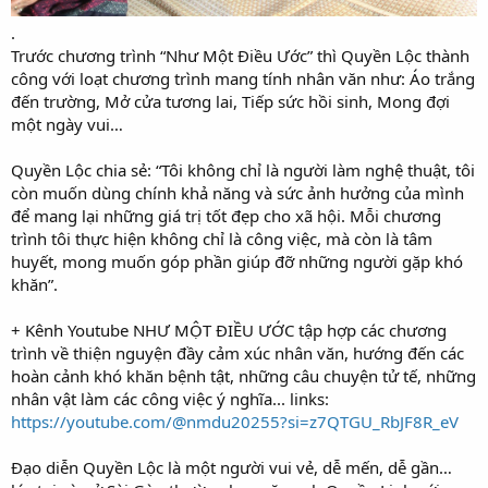
.
Trước chương trình “Như Một Điều Ước” thì Quyền Lộc thành
công với loạt chương trình mang tính nhân văn như: Áo trắng
đến trường, Mở cửa tương lai, Tiếp sức hồi sinh, Mong đợi
một ngày vui…
Quyền Lộc chia sẻ: “Tôi không chỉ là người làm nghệ thuật, tôi
còn muốn dùng chính khả năng và sức ảnh hưởng của mình
để mang lại những giá trị tốt đẹp cho xã hội. Mỗi chương
trình tôi thực hiện không chỉ là công việc, mà còn là tâm
huyết, mong muốn góp phần giúp đỡ những người gặp khó
khăn”.
+ Kênh Youtube NHƯ MỘT ĐIỀU ƯỚC tập hợp các chương
trình về thiện nguyện đầy cảm xúc nhân văn, hướng đến các
hoàn cảnh khó khăn bệnh tật, những câu chuyện tử tế, những
nhân vật làm các công việc ý nghĩa... links:
https://youtube.com/@nmdu20255?si=z7QTGU_RbJF8R_eV
Đạo diễn Quyền Lộc là một người vui vẻ, dễ mến, dễ gần…