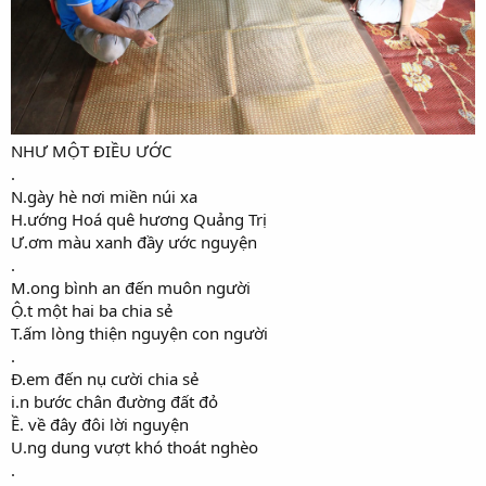
NHƯ MỘT ĐIỀU ƯỚC
.
N.gày hè nơi miền núi xa
H.ướng Hoá quê hương Quảng Trị
Ư.ơm màu xanh đầy ước nguyện
.
M.ong bình an đến muôn người
Ộ.t một hai ba chia sẻ
T.ấm lòng thiện nguyện con người
.
Đ.em đến nụ cười chia sẻ
i.n bước chân đường đất đỏ
Ề. về đây đôi lời nguyện
U.ng dung vượt khó thoát nghèo
.