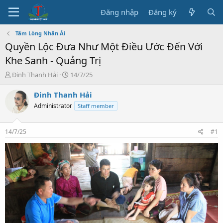
Đăng nhập
Đăng ký
Tấm Lòng Nhân Ái
Quyền Lộc Đưa Như Một Điều Ước Đến Với
Khe Sanh - Quảng Trị
T
N
Đinh Thanh Hải
14/7/25
h
g
r
à
Đinh Thanh Hải
e
y
Administrator
Staff member
a
b
d
ắ
s
t
14/7/25
#1
t
đ
a
ầ
r
u
t
e
r