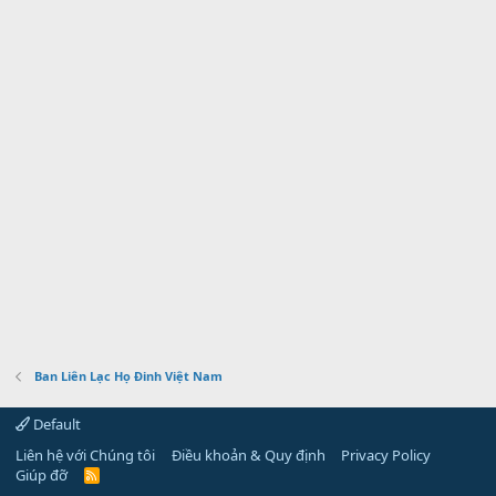
Ban Liên Lạc Họ Đinh Việt Nam
Default
Liên hệ với Chúng tôi
Điều khoản & Quy định
Privacy Policy
Giúp đỡ
R
S