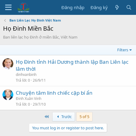
Đăng nhập
Đăng ký
Ban Liên Lạc Họ Đinh Việt Nam
Họ Đinh Miền Bắc
Ban liên lạc họ Đinh ở miền Bắc, Việt Nam
Filters
Họ Đinh tỉnh Hải Dương thành lập Ban Liên lạc
lâm thời
dinhvanbinh
Trả lời
0
26/9/11
Chuyện tâm linh chiếc cặp bí ẩn
Đinh Xuân Vinh
Trả lời
0
29/7/10
First
Trước
5 of 5
You must log in or register to post here.